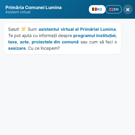
Skip
Skip
Skip
Skip
Primăria Comunei Lumina
to
to
to
to
×
EN
RO
Asistent virtual
content
left
right
footer
sidebar
sidebar
Salut! 
 Sunt 
asistentul virtual al Primăriei Lumina
MENU
. 
Te pot ajuta cu informații despre 
programul instituției
, 
taxe
, 
acte
, 
proiectele din comună
 sau cum să faci o 
sesizare
. Cu ce începem?
HCL 126/2022 – atestarea la
apartenenta domeniului
privat al unor terenuri
Home
Documente
/
Attachments
File