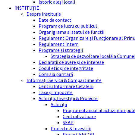
Istoric aleși locali
INSTITUȚIE
Despre instituție
Date de contact
Program de lucru cu publicul
Organigrama si statul de functii
Regulament Organizare și Funcționare al Prim
Regulament Intern
Programe și strategii
Strategia de dezvoltare locală a Comune
Declarații de avere și de interese
Codul etic și de integritate
Comisia paritară
Informații Servicii & Compartimente
Centru Informare Cetățeni
Taxe și Impozite
Achiziții, Investiții & Proiecte
Achiziții
Programul anual al achizițiilor pub
Centralizatoare
SEAP
Proiecte & Investiții
Proiect ENCOP