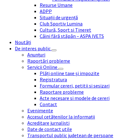
Resurse Umane
ADPP
Situații de urgență
Club Sportiv Lumina
Cultură, Sport si Tineret
Câini fără stăpân – ASPA IVETS
Noutăți
De interes public
Anunțuri
Raportări probleme
Servicii Online
Plăți online taxe și impozite
Registratura
Formular cereri, petitii si sesizari
Raportare probleme
Acte necesare si modele de cereri
Contact
Evenimente
Accesul cetățenilor la informații
Acreditare jurnaliști
Date de contact utile
Transportul public judetean de persoane