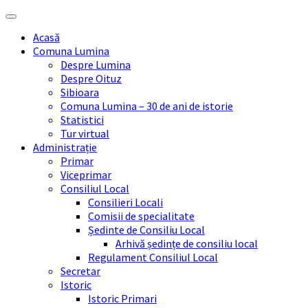
Skip
Skip
Skip
Skip
to
to
to
to
Acasă
content
left
right
footer
Comuna Lumina
sidebar
sidebar
Despre Lumina
Despre Oituz
Sibioara
Comuna Lumina – 30 de ani de istorie
Statistici
Tur virtual
Administrație
Primar
Viceprimar
Consiliul Local
Consilieri Locali
Comisii de specialitate
Ședinte de Consiliu Local
Arhivă ședințe de consiliu local
Regulament Consiliul Local
Secretar
Istoric
Istoric Primari