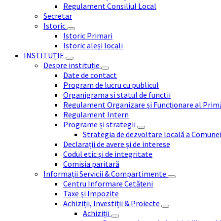
Regulament Consiliul Local
Secretar
Istoric
Istoric Primari
Istoric aleși locali
INSTITUȚIE
Despre instituție
Date de contact
Program de lucru cu publicul
Organigrama si statul de functii
Regulament Organizare și Funcționare al Prim
Regulament Intern
Programe și strategii
Strategia de dezvoltare locală a Comune
Declarații de avere și de interese
Codul etic și de integritate
Comisia paritară
Informații Servicii & Compartimente
Centru Informare Cetățeni
Taxe și Impozite
Achiziții, Investiții & Proiecte
Achiziții