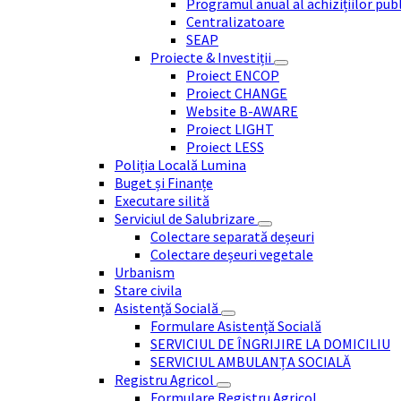
Programul anual al achizițiilor pub
Centralizatoare
SEAP
Proiecte & Investiții
Proiect ENCOP
Proiect CHANGE
Website B-AWARE
Proiect LIGHT
Proiect LESS
Poliția Locală Lumina
Buget și Finanțe
Executare silită
Serviciul de Salubrizare
Colectare separată deșeuri
Colectare deșeuri vegetale
Urbanism
Stare civila
Asistență Socială
Formulare Asistență Socială
SERVICIUL DE ÎNGRIJIRE LA DOMICILIU
SERVICIUL AMBULANȚA SOCIALĂ
Registru Agricol
Formulare Registru Agricol