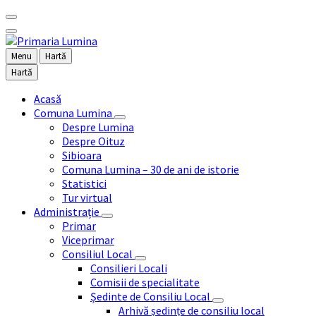
Menu
Hartă
Hartă
Acasă
Comuna Lumina
Despre Lumina
Despre Oituz
Sibioara
Comuna Lumina – 30 de ani de istorie
Statistici
Tur virtual
Administrație
Primar
Viceprimar
Consiliul Local
Consilieri Locali
Comisii de specialitate
Ședinte de Consiliu Local
Arhivă ședințe de consiliu local