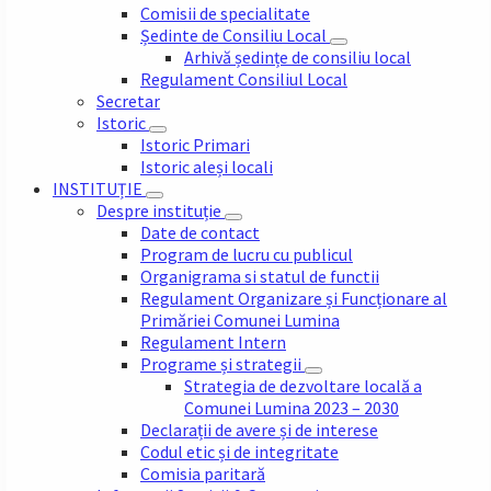
Comisii de specialitate
Ședinte de Consiliu Local
Arhivă ședințe de consiliu local
Regulament Consiliul Local
Secretar
Istoric
Istoric Primari
Istoric aleși locali
INSTITUȚIE
Despre instituție
Date de contact
Program de lucru cu publicul
Organigrama si statul de functii
Regulament Organizare și Funcționare al
Primăriei Comunei Lumina
Regulament Intern
Programe și strategii
Strategia de dezvoltare locală a
Comunei Lumina 2023 – 2030
Declarații de avere și de interese
Codul etic și de integritate
Comisia paritară