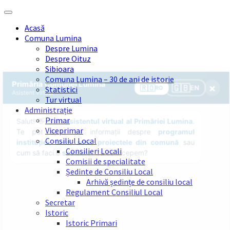
Skip
Skip
Skip
Skip
to
to
to
to
Acasă
content
left
right
footer
Comuna Lumina
sidebar
sidebar
Despre Lumina
Despre Oituz
Sibioara
Comuna Lumina – 30 de ani de istorie
Statistici
Tur virtual
Administrație
Primar
Viceprimar
Consiliul Local
Consilieri Locali
Comisii de specialitate
Ședinte de Consiliu Local
Arhivă ședințe de consiliu local
Regulament Consiliul Local
Secretar
Istoric
Istoric Primari