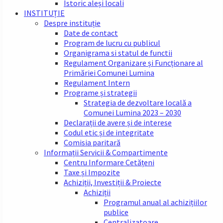
Istoric aleși locali
INSTITUȚIE
Despre instituție
Date de contact
Program de lucru cu publicul
Organigrama si statul de functii
Regulament Organizare și Funcționare al
Primăriei Comunei Lumina
Regulament Intern
Programe și strategii
Strategia de dezvoltare locală a
Comunei Lumina 2023 – 2030
Declarații de avere și de interese
Codul etic și de integritate
Comisia paritară
Informații Servicii & Compartimente
Centru Informare Cetățeni
Taxe și Impozite
Achiziții, Investiții & Proiecte
Achiziții
Programul anual al achizițiilor
publice
Centralizatoare