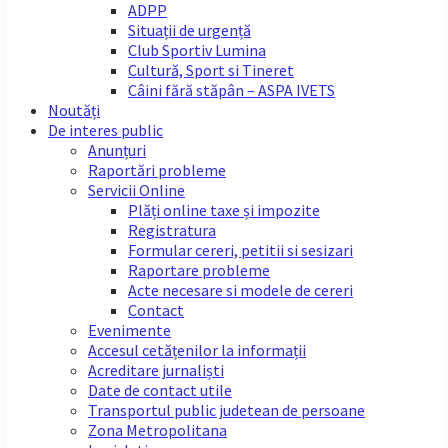
ADPP
Situații de urgență
Club Sportiv Lumina
Cultură, Sport si Tineret
Câini fără stăpân – ASPA IVETS
Noutăți
De interes public
Anunțuri
Raportări probleme
Servicii Online
Plăți online taxe și impozite
Registratura
Formular cereri, petitii si sesizari
Raportare probleme
Acte necesare si modele de cereri
Contact
Evenimente
Accesul cetățenilor la informații
Acreditare jurnaliști
Date de contact utile
Transportul public judetean de persoane
Zona Metropolitana