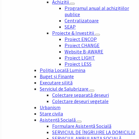
Achiziții
Programul anual al achizițiilor
publice
Centralizatoare
SEAP
Proiecte & Investiții
Proiect ENCOP
Proiect CHANGE
Website B-AWARE
Proiect LIGHT
Proiect LESS
Poliția Locală Lumina
Buget și Finanțe
Executare silită
Serviciul de Salubrizare
Colectare separată deșeuri
Colectare deșeuri vegetale
Urbanism
Stare civila
Asistență Socială
Formulare Asistență Socială
SERVICIUL DE ÎNGRIJIRE LA DOMICILIU
SERVICIUL AMBULANȚA SOCIALĂ