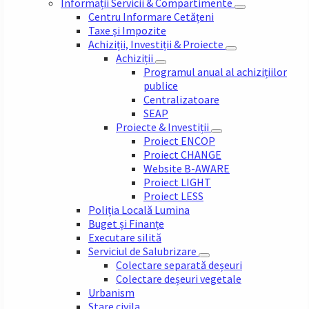
Informații Servicii & Compartimente
Centru Informare Cetățeni
Taxe și Impozite
Achiziții, Investiții & Proiecte
Achiziții
Programul anual al achizițiilor
publice
Centralizatoare
SEAP
Proiecte & Investiții
Proiect ENCOP
Proiect CHANGE
Website B-AWARE
Proiect LIGHT
Proiect LESS
Poliția Locală Lumina
Buget și Finanțe
Executare silită
Serviciul de Salubrizare
Colectare separată deșeuri
Colectare deșeuri vegetale
Urbanism
Stare civila