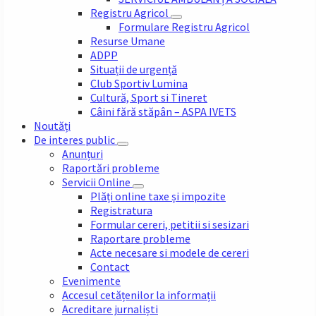
Registru Agricol
Formulare Registru Agricol
Resurse Umane
ADPP
Situații de urgență
Club Sportiv Lumina
Cultură, Sport si Tineret
Câini fără stăpân – ASPA IVETS
Noutăți
De interes public
Anunțuri
Raportări probleme
Servicii Online
Plăți online taxe și impozite
Registratura
Formular cereri, petitii si sesizari
Raportare probleme
Acte necesare si modele de cereri
Contact
Evenimente
Accesul cetățenilor la informații
Acreditare jurnaliști