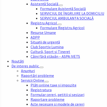
Asistență Socială
Formulare Asistență Socială
SERVICIUL DE ÎNGRIJIRE LA DOMICILIU
SERVICIUL AMBULANȚA SOCIALĂ
Registru Agricol
Formulare Registru Agricol
Resurse Umane
ADPP
Situații de urgență
Club Sportiv Lumina
Cultură, Sport si Tineret
Câini fără stăpân – ASPA IVETS
Noutăți
De interes public
Anunțuri
Raportări probleme
Servicii Online
Plăți online taxe și impozite
Registratura
Formular cereri, petitii si sesizari
Raportare probleme
Acte necesare si modele de cereri