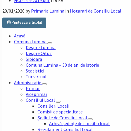
File
HCL-144-2019.pdf
119 kB
size:
20/01/2020
by
Primaria Lumina
in
Hotarari de Consiliu Local
🖨️ Printează articolul
Acasă
Comuna Lumina
Despre Lumina
Despre Oituz
Sibioara
Comuna Lumina – 30 de ani de istorie
Statistici
Tur virtual
Administrație
Primar
Viceprimar
Consiliul Local
Consilieri Locali
Comisii de specialitate
Ședinte de Consiliu Local
Arhivă ședințe de consiliu local
Regulament Consiliul Local