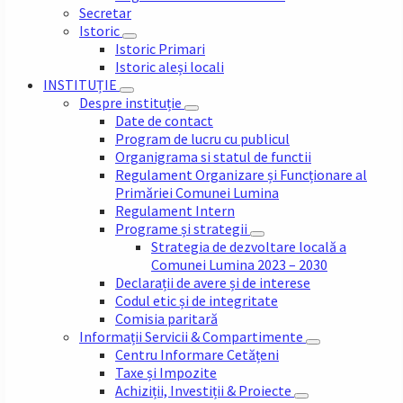
Secretar
Istoric
Istoric Primari
Istoric aleși locali
INSTITUȚIE
Despre instituție
Date de contact
Program de lucru cu publicul
Organigrama si statul de functii
Regulament Organizare și Funcționare al
Primăriei Comunei Lumina
Regulament Intern
Programe și strategii
Strategia de dezvoltare locală a
Comunei Lumina 2023 – 2030
Declarații de avere și de interese
Codul etic și de integritate
Comisia paritară
Informații Servicii & Compartimente
Centru Informare Cetățeni
Taxe și Impozite
Achiziții, Investiții & Proiecte