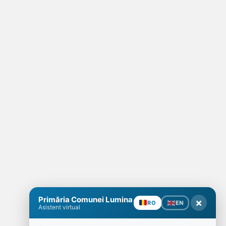
Primăria Comunei Lumina
×
EN
RO
Asistent virtual