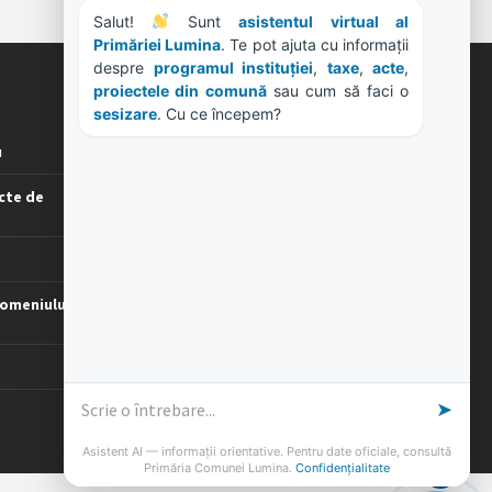
Salut! 
 Sunt 
asistentul virtual al 
Primăriei Lumina
. Te pot ajuta cu informații 
despre 
programul instituției
, 
taxe
, 
acte
, 
ORE DE LUCRU
proiectele din comună
 sau cum să faci o 
sesizare
. Cu ce începem?
u
PROGRAM INSTITUTIE
Luni, Miercuri, Joi: 8-16
cte de
Marti: 8-18
Vineri: 8-14
PROGRAMUL CU PUBLICUL
[vezi program]
omeniului
➤
Asistent AI — informații orientative. Pentru date oficiale, consultă
Primăria Comunei Lumina.
Confidențialitate