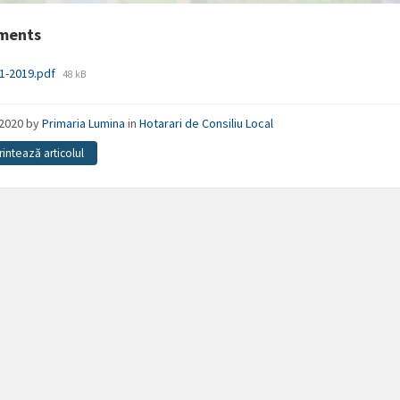
ments
File
1-2019.pdf
48 kB
size:
/2020
by
Primaria Lumina
in
Hotarari de Consiliu Local
rintează articolul