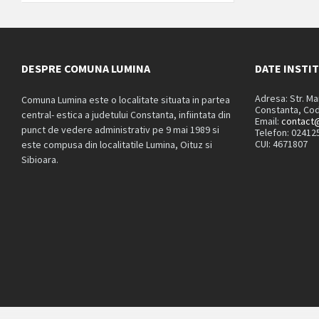
DESPRE COMUNA LUMINA
DATE INSTI
Adresa: Str. M
Comuna Lumina este o localitate situata in partea
Constanta, Cod
central- estica a judetului Constanta, infiintata din
Email:
contact@
punct de vedere administrativ pe 9 mai 1989 si
Telefon: 02412
CUI: 4671807
este compusa din localitatile Lumina, Oituz si
Sibioara.