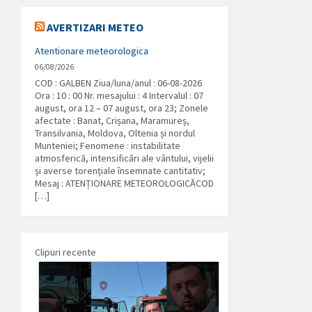
AVERTIZARI METEO
Atentionare meteorologica
06/08/2026
COD : GALBEN Ziua/luna/anul : 06-08-2026
Ora : 10 : 00 Nr. mesajului : 4 Intervalul : 07
august, ora 12 – 07 august, ora 23; Zonele
afectate : Banat, Crișana, Maramureș,
Transilvania, Moldova, Oltenia și nordul
Munteniei; Fenomene : instabilitate
atmosferică, intensificări ale vântului, vijelii
și averse torențiale însemnate cantitativ;
Mesaj : ATENȚIONARE METEOROLOGICĂCOD
[…]
Clipuri recente