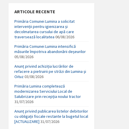
ARTICOLE RECENTE
Primăria Comunei Lumina a solicitat
intervenții pentru igienizarea și
decolmatarea cursului de apă care
traversează localitatea
06/08/2026
Primăria Comunei Lumina intensifică
măsurile împotriva abandonării deșeurilor
05/08/2026
Anunț privind achiziția lucrărilor de
refacere a pietruirii pe străzi din Lumina și
Oituz
03/08/2026
Primăria Lumina completează
modernizarea Serviciului Local de
Salubrizare prin recepția noului tractor
31/07/2026
Anunț privind publicarea listelor debitorilor
cu obligații fiscale restante la bugetul local
[ACTUALIZARE]
31/07/2026