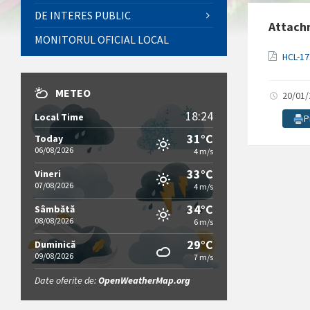
DE INTERES PUBLIC
Attach
MONITORUL OFICIAL LOCAL
HCL-17
METEO
20/01
18:24
Local Time
P
31°C
Today
06/08/2026
4 m/s
33°C
Vineri
07/08/2026
4 m/s
34°C
Sâmbătă
08/08/2026
6 m/s
29°C
Duminică
09/08/2026
7 m/s
Date oferite de:
OpenWeatherMap.org