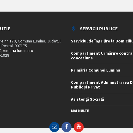
TUTIE
SERVICII PUBLICE
are nr. 170, Comuna Lumina, Judetul
Serviciul de Îngrijire la Domicili
 Postal: 907175
primaria-lumina.ro
Compartiment Urmărire contra
51828
concesiune
Primăria Comunei Lumina
Compartiment Administrarea D
Public și Privat
Asistență Socială
MAI MULTE
Email
Facebook
YouTube