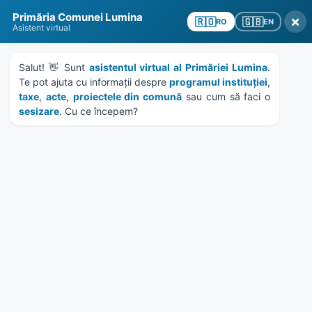
Skip
Skip
Skip
Skip
Primăria Comunei Lumina
to
to
to
to
×
🇬🇧
🇷🇴
EN
RO
Asistent virtual
content
left
right
footer
sidebar
sidebar
Salut! 👋 Sunt 
asistentul virtual al Primăriei Lumina
. 
Te pot ajuta cu informații despre 
programul instituției
, 
taxe
, 
acte
, 
proiectele din comună
 sau cum să faci o 
sesizare
. Cu ce începem?
MENU
HCL 178/2022 – aprobare
fonduri pentru unitățile de
cult religios
Home
Documente
/