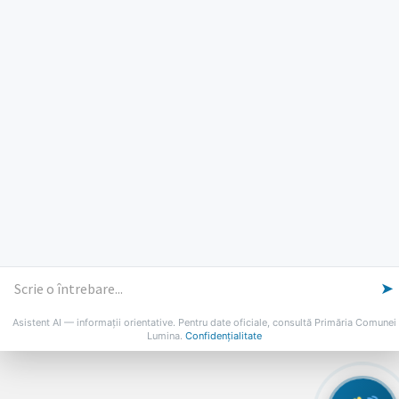
Luni, Miercuri, Joi: 8-16
Marti: 8-18
Vineri: 8-14
PROGRAMUL CU PUBLICUL
[vezi program]
Email
Facebook
YouTube
Despre Lumina
Primar
Consiliul Local
Date de contact
Noutăți
B-AWARE
© 2026 Primăria Comunei Lumina
➤
Asistent AI — informații orientative. Pentru date oficiale, consultă Primăria Comunei
Lumina.
Confidențialitate