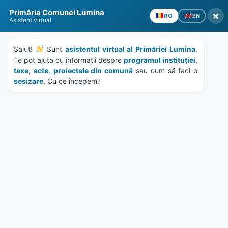
Skip
Skip
Skip
Skip
Primăria Comunei Lumina
to
to
to
to
×
EN
RO
Asistent virtual
content
left
right
footer
sidebar
sidebar
Salut! 
 Sunt 
asistentul virtual al Primăriei Lumina
. 
Te pot ajuta cu informații despre 
programul instituției
, 
taxe
, 
acte
, 
proiectele din comună
 sau cum să faci o 
sesizare
. Cu ce începem?
MENU
HCL 181/2018 – aborgare
art. 5 din HCL 124/2018
Home
Documente
/