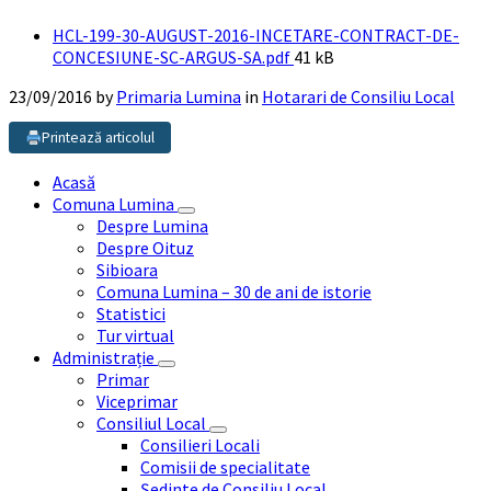
HCL-199-30-AUGUST-2016-INCETARE-CONTRACT-DE-
File
CONCESIUNE-SC-ARGUS-SA.pdf
41 kB
size:
23/09/2016
by
Primaria Lumina
in
Hotarari de Consiliu Local
Printează articolul
Acasă
Comuna Lumina
Despre Lumina
Despre Oituz
Sibioara
Comuna Lumina – 30 de ani de istorie
Statistici
Tur virtual
Administrație
Primar
Viceprimar
Consiliul Local
Consilieri Locali
Comisii de specialitate
Ședinte de Consiliu Local