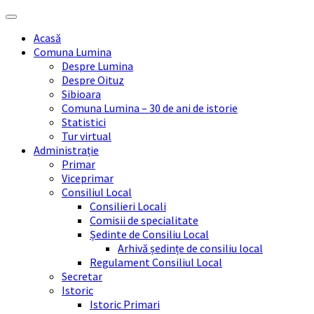
Skip
Skip
Skip
Skip
to
to
to
to
Acasă
content
left
right
footer
Comuna Lumina
sidebar
sidebar
Despre Lumina
Despre Oituz
Sibioara
Comuna Lumina – 30 de ani de istorie
Statistici
Tur virtual
Administrație
Primar
Viceprimar
Consiliul Local
Consilieri Locali
Comisii de specialitate
Ședinte de Consiliu Local
Arhivă ședințe de consiliu local
Regulament Consiliul Local
Secretar
Istoric
Istoric Primari