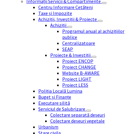
Informații Servicii & Compartimente
Centru Informare Cetățeni
Taxe și Impozite
Achiziții, Investiții & Proiecte
Achiziții
Programul anual al achizițiilor
publice
Centralizatoare
SEAP
Proiecte & Investiții
Proiect ENCOP
Proiect CHANGE
Website B-AWARE
Proiect LIGHT
Proiect LESS
Poliția Locală Lumina
Buget și Finanțe
Executare silită
Serviciul de Salubrizare
Colectare separată deșeuri
Colectare deșeuri vegetale
Urbanism
Stare civila