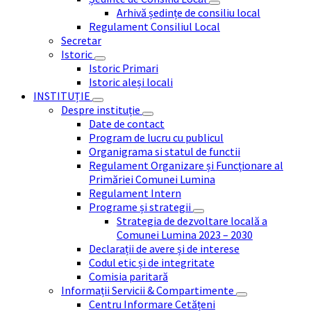
Arhivă ședințe de consiliu local
Regulament Consiliul Local
Secretar
Istoric
Istoric Primari
Istoric aleși locali
INSTITUȚIE
Despre instituție
Date de contact
Program de lucru cu publicul
Organigrama si statul de functii
Regulament Organizare și Funcționare al
Primăriei Comunei Lumina
Regulament Intern
Programe și strategii
Strategia de dezvoltare locală a
Comunei Lumina 2023 – 2030
Declarații de avere și de interese
Codul etic și de integritate
Comisia paritară
Informații Servicii & Compartimente
Centru Informare Cetățeni