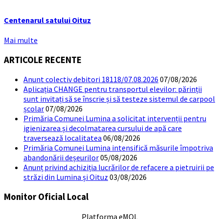
Centenarul satului Oituz
Mai multe
ARTICOLE RECENTE
Anunt colectiv debitori 18118/07.08.2026
07/08/2026
Aplicația CHANGE pentru transportul elevilor: părinții
sunt invitați să se înscrie și să testeze sistemul de carpool
școlar
07/08/2026
Primăria Comunei Lumina a solicitat intervenții pentru
igienizarea și decolmatarea cursului de apă care
traversează localitatea
06/08/2026
Primăria Comunei Lumina intensifică măsurile împotriva
abandonării deșeurilor
05/08/2026
Anunț privind achiziția lucrărilor de refacere a pietruirii pe
străzi din Lumina și Oituz
03/08/2026
Monitor Oficial Local
Platforma eMOL