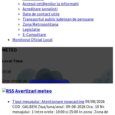
Accesul cetățenilor la informații
Acreditare jurnaliști
Date de contact utile
Transportul public judetean de persoane
Zona Metropolitana
Legislatie
E-Consultare
Monitorul Oficial Local
METEO
Local Time
19:39
Date oferite de:
OpenWeatherMap.org
Avertizari meteo
Tipul mesajului : Atentionare nowcasting
09/08/2026
COD : GALBEN Ziua/luna/anul : 09-08-2026 Ora : 10 Nr.
mesajului : 1 Intre orele : 10:00 si 15:00 In zona : Zona de