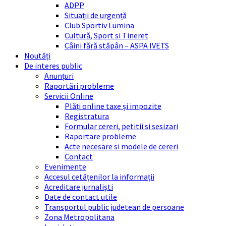
ADPP
Situații de urgență
Club Sportiv Lumina
Cultură, Sport si Tineret
Câini fără stăpân – ASPA IVETS
Noutăți
De interes public
Anunțuri
Raportări probleme
Servicii Online
Plăți online taxe și impozite
Registratura
Formular cereri, petitii si sesizari
Raportare probleme
Acte necesare si modele de cereri
Contact
Evenimente
Accesul cetățenilor la informații
Acreditare jurnaliști
Date de contact utile
Transportul public judetean de persoane
Zona Metropolitana