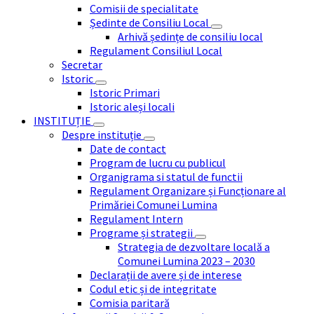
Comisii de specialitate
Ședinte de Consiliu Local
Arhivă ședințe de consiliu local
Regulament Consiliul Local
Secretar
Istoric
Istoric Primari
Istoric aleși locali
INSTITUȚIE
Despre instituție
Date de contact
Program de lucru cu publicul
Organigrama si statul de functii
Regulament Organizare și Funcționare al
Primăriei Comunei Lumina
Regulament Intern
Programe și strategii
Strategia de dezvoltare locală a
Comunei Lumina 2023 – 2030
Declarații de avere și de interese
Codul etic și de integritate
Comisia paritară