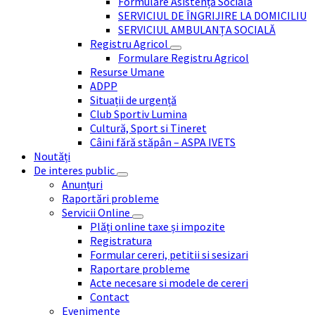
Formulare Asistență Socială
SERVICIUL DE ÎNGRIJIRE LA DOMICILIU
SERVICIUL AMBULANȚA SOCIALĂ
Registru Agricol
Formulare Registru Agricol
Resurse Umane
ADPP
Situații de urgență
Club Sportiv Lumina
Cultură, Sport si Tineret
Câini fără stăpân – ASPA IVETS
Noutăți
De interes public
Anunțuri
Raportări probleme
Servicii Online
Plăți online taxe și impozite
Registratura
Formular cereri, petitii si sesizari
Raportare probleme
Acte necesare si modele de cereri
Contact
Evenimente