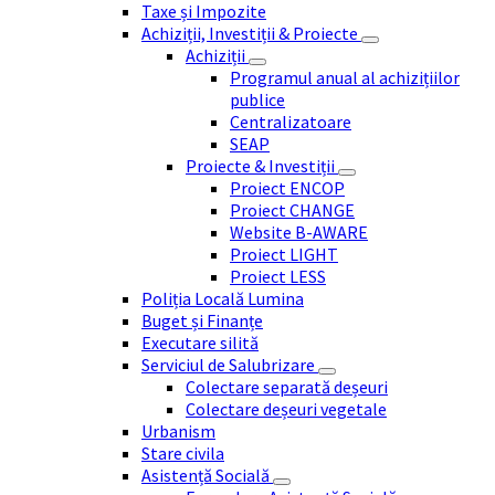
Taxe și Impozite
Achiziții, Investiții & Proiecte
Achiziții
Programul anual al achizițiilor
publice
Centralizatoare
SEAP
Proiecte & Investiții
Proiect ENCOP
Proiect CHANGE
Website B-AWARE
Proiect LIGHT
Proiect LESS
Poliția Locală Lumina
Buget și Finanțe
Executare silită
Serviciul de Salubrizare
Colectare separată deșeuri
Colectare deșeuri vegetale
Urbanism
Stare civila
Asistență Socială