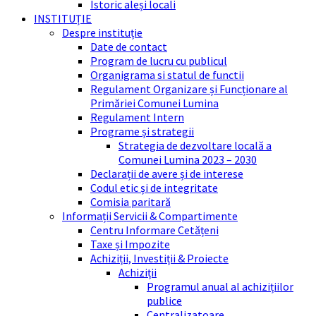
Istoric aleși locali
INSTITUȚIE
Despre instituție
Date de contact
Program de lucru cu publicul
Organigrama si statul de functii
Regulament Organizare și Funcționare al
Primăriei Comunei Lumina
Regulament Intern
Programe și strategii
Strategia de dezvoltare locală a
Comunei Lumina 2023 – 2030
Declarații de avere și de interese
Codul etic și de integritate
Comisia paritară
Informații Servicii & Compartimente
Centru Informare Cetățeni
Taxe și Impozite
Achiziții, Investiții & Proiecte
Achiziții
Programul anual al achizițiilor
publice
Centralizatoare