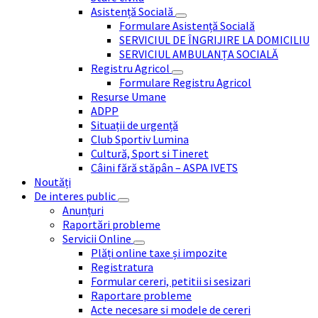
Asistență Socială
Formulare Asistență Socială
SERVICIUL DE ÎNGRIJIRE LA DOMICILIU
SERVICIUL AMBULANȚA SOCIALĂ
Registru Agricol
Formulare Registru Agricol
Resurse Umane
ADPP
Situații de urgență
Club Sportiv Lumina
Cultură, Sport si Tineret
Câini fără stăpân – ASPA IVETS
Noutăți
De interes public
Anunțuri
Raportări probleme
Servicii Online
Plăți online taxe și impozite
Registratura
Formular cereri, petitii si sesizari
Raportare probleme
Acte necesare si modele de cereri