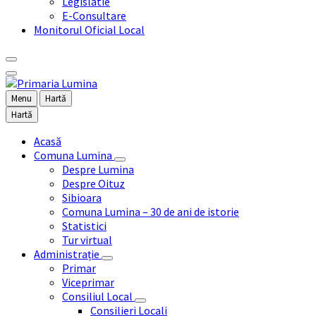
Legislatie
E-Consultare
Monitorul Oficial Local
Menu
Hartă
Hartă
Acasă
Comuna Lumina
Despre Lumina
Despre Oituz
Sibioara
Comuna Lumina – 30 de ani de istorie
Statistici
Tur virtual
Administrație
Primar
Viceprimar
Consiliul Local
Consilieri Locali