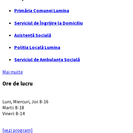
Primăria Comunei Lumina
Serviciul de Îngrijire la Domiciliu
Asistență Socială
Poliția Locală Lumina
Serviciul de Ambulanța Socială
Mai multe
Ore de lucru
PROGRAM INSTITUTIE
Luni, Miercuri, Joi: 8-16
Marti: 8-18
Vineri: 8-14
PROGRAMUL CU PUBLICUL
[vezi program]