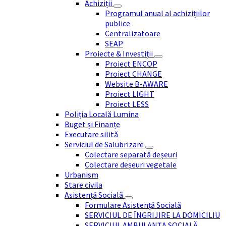
Achiziții
Programul anual al achizițiilor
publice
Centralizatoare
SEAP
Proiecte & Investiții
Proiect ENCOP
Proiect CHANGE
Website B-AWARE
Proiect LIGHT
Proiect LESS
Poliția Locală Lumina
Buget și Finanțe
Executare silită
Serviciul de Salubrizare
Colectare separată deșeuri
Colectare deșeuri vegetale
Urbanism
Stare civila
Asistență Socială
Formulare Asistență Socială
SERVICIUL DE ÎNGRIJIRE LA DOMICILIU
SERVICIUL AMBULANȚA SOCIALĂ