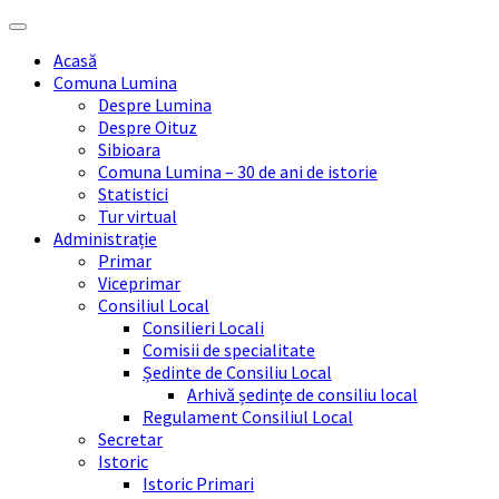
Skip
Skip
Skip
Skip
to
to
to
to
Acasă
content
left
right
footer
Comuna Lumina
sidebar
sidebar
Despre Lumina
Despre Oituz
Sibioara
Comuna Lumina – 30 de ani de istorie
Statistici
Tur virtual
Administrație
Primar
Viceprimar
Consiliul Local
Consilieri Locali
Comisii de specialitate
Ședinte de Consiliu Local
Arhivă ședințe de consiliu local
Regulament Consiliul Local
Secretar
Istoric
Istoric Primari