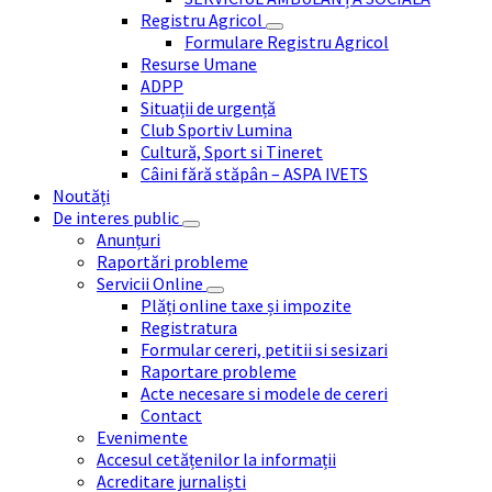
Registru Agricol
Formulare Registru Agricol
Resurse Umane
ADPP
Situații de urgență
Club Sportiv Lumina
Cultură, Sport si Tineret
Câini fără stăpân – ASPA IVETS
Noutăți
De interes public
Anunțuri
Raportări probleme
Servicii Online
Plăți online taxe și impozite
Registratura
Formular cereri, petitii si sesizari
Raportare probleme
Acte necesare si modele de cereri
Contact
Evenimente
Accesul cetățenilor la informații
Acreditare jurnaliști