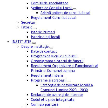
Comisii de specialitate
Ședinte de Consiliu Local
Arhivă ședințe de consiliu local
Regulament Consiliul Local
Secretar
Istoric
Istoric Primari
Istoric aleși locali
INSTITUȚIE
Despre instituție
Date de contact
Program de lucru cu publicul
Organigrama si statul de functii
Regulament Organizare și Funcționare al
Primăriei Comunei Lumina
Regulament Intern
Programe și strategii
Strategia de dezvoltare locală a
Comunei Lumina 2023 – 2030
Declarații de avere și de interese
Codul etic și de integritate
Comisia paritară