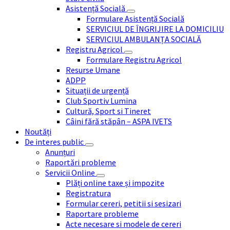
Asistență Socială
Formulare Asistență Socială
SERVICIUL DE ÎNGRIJIRE LA DOMICILIU
SERVICIUL AMBULANȚA SOCIALĂ
Registru Agricol
Formulare Registru Agricol
Resurse Umane
ADPP
Situații de urgență
Club Sportiv Lumina
Cultură, Sport si Tineret
Câini fără stăpân – ASPA IVETS
Noutăți
De interes public
Anunțuri
Raportări probleme
Servicii Online
Plăți online taxe și impozite
Registratura
Formular cereri, petitii si sesizari
Raportare probleme
Acte necesare si modele de cereri