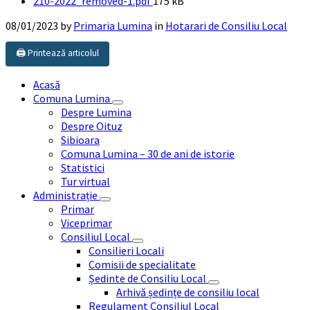
File
210-2022_removed-1.pdf
175 kB
size:
08/01/2023
by
Primaria Lumina
in
Hotarari de Consiliu Local
🖨️ Printează articolul
Acasă
Comuna Lumina
Despre Lumina
Despre Oituz
Sibioara
Comuna Lumina – 30 de ani de istorie
Statistici
Tur virtual
Administrație
Primar
Viceprimar
Consiliul Local
Consilieri Locali
Comisii de specialitate
Ședinte de Consiliu Local
Arhivă ședințe de consiliu local
Regulament Consiliul Local