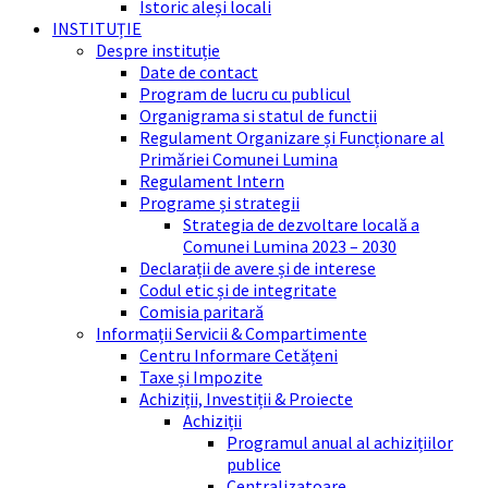
Istoric aleși locali
INSTITUȚIE
Despre instituție
Date de contact
Program de lucru cu publicul
Organigrama si statul de functii
Regulament Organizare și Funcționare al
Primăriei Comunei Lumina
Regulament Intern
Programe și strategii
Strategia de dezvoltare locală a
Comunei Lumina 2023 – 2030
Declarații de avere și de interese
Codul etic și de integritate
Comisia paritară
Informații Servicii & Compartimente
Centru Informare Cetățeni
Taxe și Impozite
Achiziții, Investiții & Proiecte
Achiziții
Programul anual al achizițiilor
publice
Centralizatoare