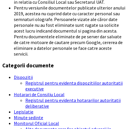
in relatia cu Consiliul Local sau Secretarul UAT.
Pentru versiunile documentelor publicate ulterior anului
2019, acestea nu cuprind date cu caracter personal sau
semnaturi olografe. Persoanele vizate ale căror date
personale nu au fost eliminate sunt rugate sa solicite
acest lucru indicand documentul si pagina din acesta.
Pentru documentele eliminate de pe server dar salvate
de catre motoare de cautare precum Google, cererea de
eliminare a datelor personale se face catre aceste
servicii.
Categorii documente
Dispozitii
Registrul pentru evidenta dispozitiilor autoritatii
executive
Hotarari de Consiliu Local
Registrul pentru evidenta hotararilor autoritatii
deliberative
Legislatie
Minute sedinte
Monitorul Oficial Local
Alte documente care fac obiectul aducerii la