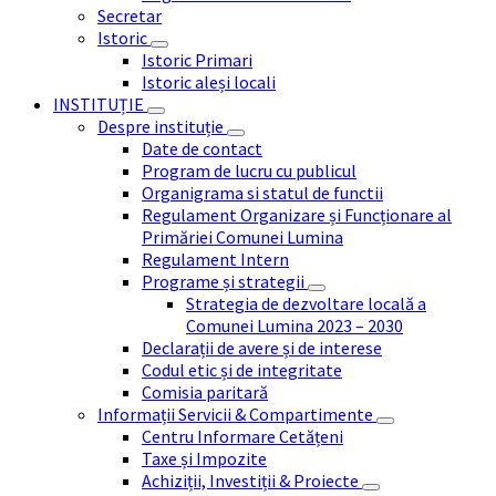
Secretar
Istoric
Istoric Primari
Istoric aleși locali
INSTITUȚIE
Despre instituție
Date de contact
Program de lucru cu publicul
Organigrama si statul de functii
Regulament Organizare și Funcționare al
Primăriei Comunei Lumina
Regulament Intern
Programe și strategii
Strategia de dezvoltare locală a
Comunei Lumina 2023 – 2030
Declarații de avere și de interese
Codul etic și de integritate
Comisia paritară
Informații Servicii & Compartimente
Centru Informare Cetățeni
Taxe și Impozite
Achiziții, Investiții & Proiecte