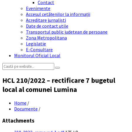
Contact
Evenimente
Accesul cetățenilor la informații
Acreditare jurnaliști
Date de contact utile
Transportul public judetean de persoane
Zona Metropolitana
Legislatie
E-Consultare
Monitorul Oficial Local
Search:
HCL 210/2022 – rectificare 7 bugetul
local al comunei Lumina
Home
/
Documente
/
Attachments