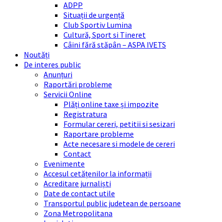
ADPP
Situații de urgență
Club Sportiv Lumina
Cultură, Sport si Tineret
Câini fără stăpân – ASPA IVETS
Noutăți
De interes public
Anunțuri
Raportări probleme
Servicii Online
Plăți online taxe și impozite
Registratura
Formular cereri, petitii si sesizari
Raportare probleme
Acte necesare si modele de cereri
Contact
Evenimente
Accesul cetățenilor la informații
Acreditare jurnaliști
Date de contact utile
Transportul public judetean de persoane
Zona Metropolitana