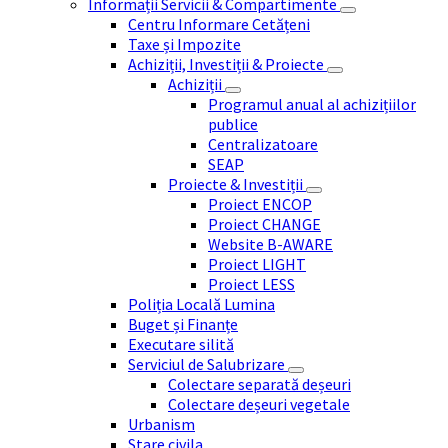
Informații Servicii & Compartimente
Centru Informare Cetățeni
Taxe și Impozite
Achiziții, Investiții & Proiecte
Achiziții
Programul anual al achizițiilor
publice
Centralizatoare
SEAP
Proiecte & Investiții
Proiect ENCOP
Proiect CHANGE
Website B-AWARE
Proiect LIGHT
Proiect LESS
Poliția Locală Lumina
Buget și Finanțe
Executare silită
Serviciul de Salubrizare
Colectare separată deșeuri
Colectare deșeuri vegetale
Urbanism
Stare civila