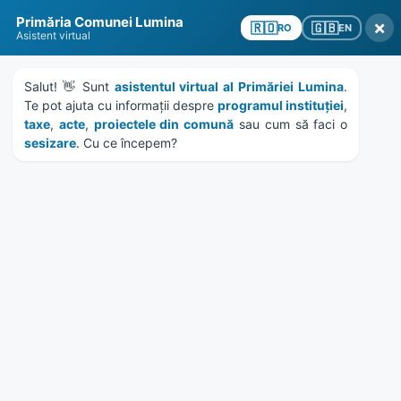
Skip
Skip
Skip
Skip
Primăria Comunei Lumina
to
to
to
to
×
🇬🇧
🇷🇴
EN
RO
Asistent virtual
content
left
right
footer
sidebar
sidebar
Salut! 👋 Sunt 
asistentul virtual al Primăriei Lumina
. 
Te pot ajuta cu informații despre 
programul instituției
, 
taxe
, 
acte
, 
proiectele din comună
 sau cum să faci o 
sesizare
. Cu ce începem?
MENU
HCL 22/2023 – modificare și
completare HCL 176/2022
Home
Documente
/