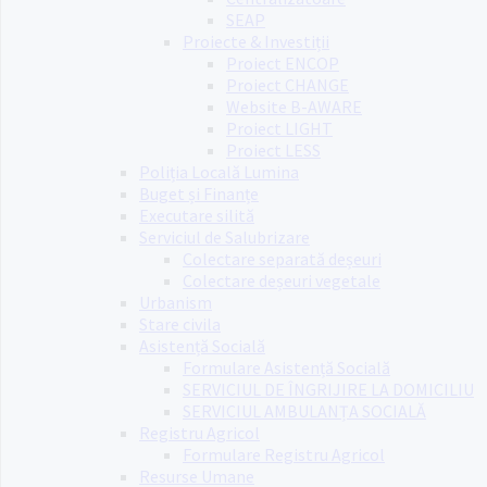
SEAP
Proiecte & Investiții
Proiect ENCOP
Proiect CHANGE
Website B-AWARE
Proiect LIGHT
Proiect LESS
Poliția Locală Lumina
Buget și Finanțe
Executare silită
Serviciul de Salubrizare
Colectare separată deșeuri
Colectare deșeuri vegetale
Urbanism
Stare civila
Asistență Socială
Formulare Asistență Socială
SERVICIUL DE ÎNGRIJIRE LA DOMICILIU
SERVICIUL AMBULANȚA SOCIALĂ
Registru Agricol
Formulare Registru Agricol
Resurse Umane