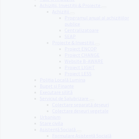
Achiziții, Investiții & Proiecte
Achiziții
Programul anual al achizițiilor
publice
Centralizatoare
SEAP
Proiecte & Investiții
Proiect ENCOP
Proiect CHANGE
Website B-AWARE
Proiect LIGHT
Proiect LESS
Poliția Locală Lumina
Buget și Finanțe
Executare silită
Serviciul de Salubrizare
Colectare separată deșeuri
Colectare deșeuri vegetale
Urbanism
Stare civila
Asistență Socială
Formulare Asistență Socială