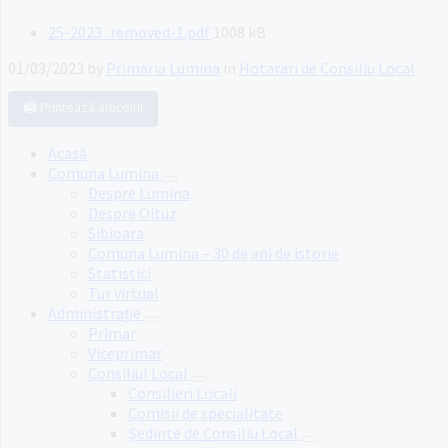
File
25-2023_removed-1.pdf
1008 kB
size:
01/03/2023
by
Primaria Lumina
in
Hotarari de Consiliu Local
🖨️ Printează articolul
Acasă
Comuna Lumina
Despre Lumina
Despre Oituz
Sibioara
Comuna Lumina – 30 de ani de istorie
Statistici
Tur virtual
Administrație
Primar
Viceprimar
Consiliul Local
Consilieri Locali
Comisii de specialitate
Ședinte de Consiliu Local