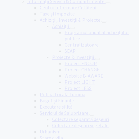
Informații Servicii & Compartimente
Centru Informare Cetățeni
Taxe și Impozite
Achiziții, Investiții & Proiecte
Achiziții
Programul anual al achizițiilor
publice
Centralizatoare
SEAP
Proiecte & Investiții
Proiect ENCOP
Proiect CHANGE
Website B-AWARE
Proiect LIGHT
Proiect LESS
Poliția Locală Lumina
Buget și Finanțe
Executare silită
Serviciul de Salubrizare
Colectare separată deșeuri
Colectare deșeuri vegetale
Urbanism
Stare civila