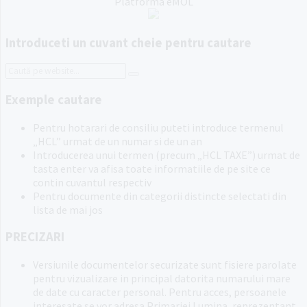
Platforma eMOL
Introduceti un cuvant cheie pentru cautare
Search:
Exemple cautare
Pentru hotarari de consiliu puteti introduce termenul
„HCL” urmat de un numar si de un an
Introducerea unui termen (precum „HCL TAXE”) urmat de
tasta enter va afisa toate informatiile de pe site ce
contin cuvantul respectiv
Pentru documente din categorii distincte selectati din
lista de mai jos
PRECIZARI
Versiunile documentelor securizate sunt fisiere parolate
pentru vizualizare in principal datorita numarului mare
de date cu caracter personal. Pentru acces, persoanele
interesate se vor adresa Primariei Lumina, reprezentant