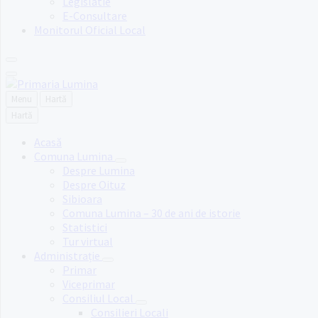
Legislatie
E-Consultare
Monitorul Oficial Local
Menu
Hartă
Hartă
Acasă
Comuna Lumina
Despre Lumina
Despre Oituz
Sibioara
Comuna Lumina – 30 de ani de istorie
Statistici
Tur virtual
Administrație
Primar
Viceprimar
Consiliul Local
Consilieri Locali