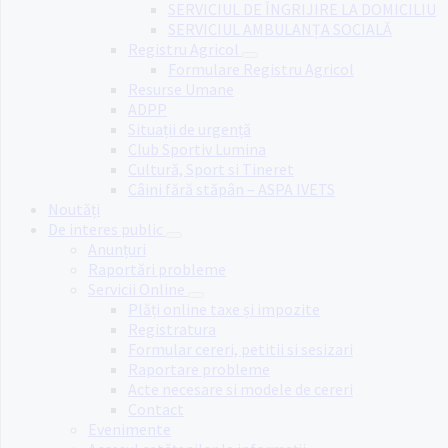
SERVICIUL DE ÎNGRIJIRE LA DOMICILIU
SERVICIUL AMBULANȚA SOCIALĂ
Registru Agricol
Formulare Registru Agricol
Resurse Umane
ADPP
Situații de urgență
Club Sportiv Lumina
Cultură, Sport si Tineret
Câini fără stăpân – ASPA IVETS
Noutăți
De interes public
Anunțuri
Raportări probleme
Servicii Online
Plăți online taxe și impozite
Registratura
Formular cereri, petitii si sesizari
Raportare probleme
Acte necesare si modele de cereri
Contact
Evenimente