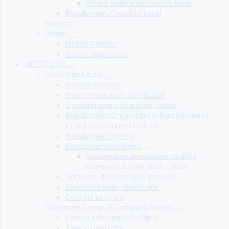
Arhivă ședințe de consiliu local
Regulament Consiliul Local
Secretar
Istoric
Istoric Primari
Istoric aleși locali
INSTITUȚIE
Despre instituție
Date de contact
Program de lucru cu publicul
Organigrama si statul de functii
Regulament Organizare și Funcționare al
Primăriei Comunei Lumina
Regulament Intern
Programe și strategii
Strategia de dezvoltare locală a
Comunei Lumina 2023 – 2030
Declarații de avere și de interese
Codul etic și de integritate
Comisia paritară
Informații Servicii & Compartimente
Centru Informare Cetățeni
Taxe și Impozite