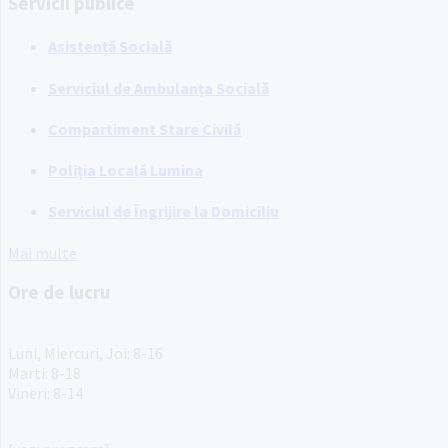
Servicii publice
Asistență Socială
Serviciul de Ambulanța Socială
Compartiment Stare Civilă
Poliția Locală Lumina
Serviciul de Îngrijire la Domiciliu
Mai multe
Ore de lucru
PROGRAM INSTITUTIE
Luni, Miercuri, Joi: 8-16
Marti: 8-18
Vineri: 8-14
PROGRAMUL CU PUBLICUL