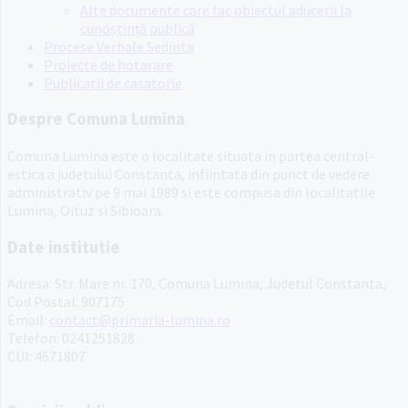
Alte documente care fac obiectul aducerii la
cunoștință publică
Procese Verbale Sedinta
Proiecte de hotarare
Publicatii de casatorie
Despre Comuna Lumina
Comuna Lumina este o localitate situata in partea central-
estica a judetului Constanta, infiintata din punct de vedere
administrativ pe 9 mai 1989 si este compusa din localitatile
Lumina, Oituz si Sibioara.
Date institutie
Adresa: Str. Mare nr. 170, Comuna Lumina, Judetul Constanta,
Cod Postal: 907175
Email:
contact@primaria-lumina.ro
Telefon: 0241251828
CUI: 4671807