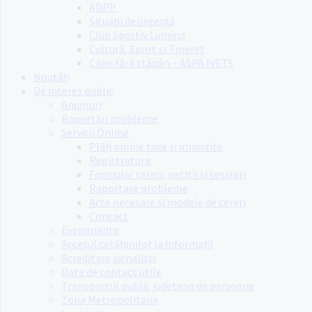
ADPP
Situații de urgență
Club Sportiv Lumina
Cultură, Sport si Tineret
Câini fără stăpân – ASPA IVETS
Noutăți
De interes public
Anunțuri
Raportări probleme
Servicii Online
Plăți online taxe și impozite
Registratura
Formular cereri, petitii si sesizari
Raportare probleme
Acte necesare si modele de cereri
Contact
Evenimente
Accesul cetățenilor la informații
Acreditare jurnaliști
Date de contact utile
Transportul public judetean de persoane
Zona Metropolitana