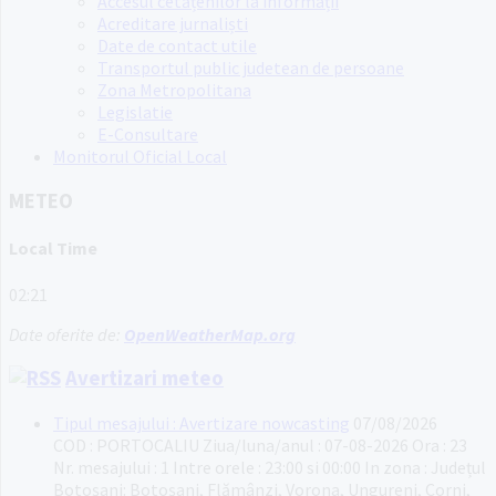
Accesul cetățenilor la informații
Acreditare jurnaliști
Date de contact utile
Transportul public judetean de persoane
Zona Metropolitana
Legislatie
E-Consultare
Monitorul Oficial Local
METEO
Local Time
02:21
Date oferite de:
OpenWeatherMap.org
Avertizari meteo
Tipul mesajului : Avertizare nowcasting
07/08/2026
COD : PORTOCALIU Ziua/luna/anul : 07-08-2026 Ora : 23
Nr. mesajului : 1 Intre orele : 23:00 si 00:00 In zona : Județul
Botoşani: Botoșani, Flămânzi, Vorona, Ungureni, Corni,