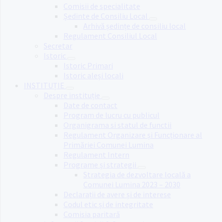
Comisii de specialitate
Ședinte de Consiliu Local
Arhivă ședințe de consiliu local
Regulament Consiliul Local
Secretar
Istoric
Istoric Primari
Istoric aleși locali
INSTITUȚIE
Despre instituție
Date de contact
Program de lucru cu publicul
Organigrama si statul de functii
Regulament Organizare și Funcționare al
Primăriei Comunei Lumina
Regulament Intern
Programe și strategii
Strategia de dezvoltare locală a
Comunei Lumina 2023 – 2030
Declarații de avere și de interese
Codul etic și de integritate
Comisia paritară