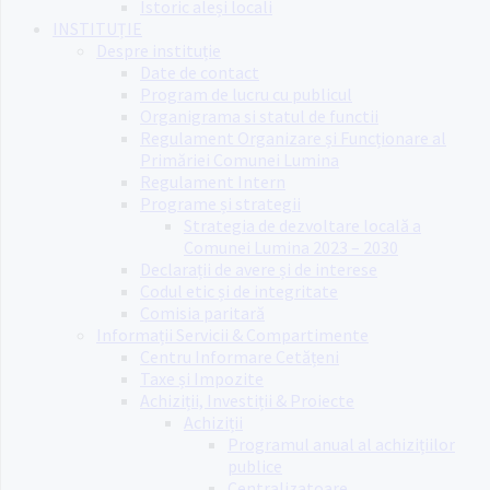
Istoric aleși locali
INSTITUȚIE
Despre instituție
Date de contact
Program de lucru cu publicul
Organigrama si statul de functii
Regulament Organizare și Funcționare al
Primăriei Comunei Lumina
Regulament Intern
Programe și strategii
Strategia de dezvoltare locală a
Comunei Lumina 2023 – 2030
Declarații de avere și de interese
Codul etic și de integritate
Comisia paritară
Informații Servicii & Compartimente
Centru Informare Cetățeni
Taxe și Impozite
Achiziții, Investiții & Proiecte
Achiziții
Programul anual al achizițiilor
publice
Centralizatoare