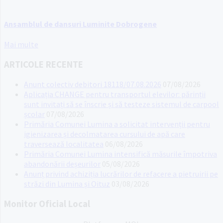
Ansamblul de dansuri Luminite Dobrogene
Mai multe
ARTICOLE RECENTE
Anunt colectiv debitori 18118/07.08.2026
07/08/2026
Aplicația CHANGE pentru transportul elevilor: părinții
sunt invitați să se înscrie și să testeze sistemul de carpool
școlar
07/08/2026
Primăria Comunei Lumina a solicitat intervenții pentru
igienizarea și decolmatarea cursului de apă care
traversează localitatea
06/08/2026
Primăria Comunei Lumina intensifică măsurile împotriva
abandonării deșeurilor
05/08/2026
Anunț privind achiziția lucrărilor de refacere a pietruirii pe
străzi din Lumina și Oituz
03/08/2026
Monitor Oficial Local