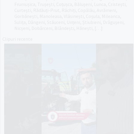
Frumușica, Trușești, Coțușca, Bălușeni, Lunca, Cristești,
Curtești, Rădăuți-Prut, Răchiți, Copălău, Avrămeni,
Gorbănești, Manoleasa, Vlăsinești, Coșula, Mileanca,
Sulița, Dângeni, Stăuceni, Unțeni, Știubieni, Drăgușeni,
Nicșeni, Dobârceni, Blândești, Hănești, […]
Clipuri recente