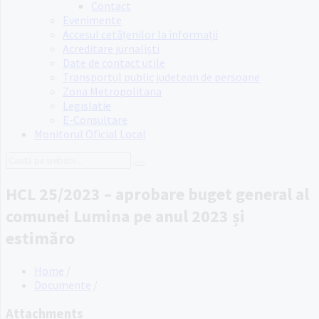
Contact
Evenimente
Accesul cetățenilor la informații
Acreditare jurnaliști
Date de contact utile
Transportul public judetean de persoane
Zona Metropolitana
Legislatie
E-Consultare
Monitorul Oficial Local
Search:
HCL 25/2023 – aprobare buget general al
comunei Lumina pe anul 2023 și
estimăro
Home
/
Documente
/
Attachments