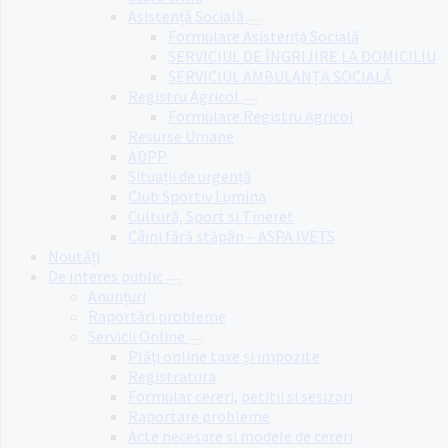
Asistență Socială
Formulare Asistență Socială
SERVICIUL DE ÎNGRIJIRE LA DOMICILIU
SERVICIUL AMBULANȚA SOCIALĂ
Registru Agricol
Formulare Registru Agricol
Resurse Umane
ADPP
Situații de urgență
Club Sportiv Lumina
Cultură, Sport si Tineret
Câini fără stăpân – ASPA IVETS
Noutăți
De interes public
Anunțuri
Raportări probleme
Servicii Online
Plăți online taxe și impozite
Registratura
Formular cereri, petitii si sesizari
Raportare probleme
Acte necesare si modele de cereri