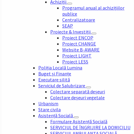
Achiziții
Programul anual al achizițiilor
publice
Centralizatoare
SEAP
Proiecte & Investiții
Proiect ENCOP
Proiect CHANGE
Website B-AWARE
Proiect LIGHT
Proiect LESS
Poliția Locală Lumina
Buget și Finanțe
Executare silită
Serviciul de Salubrizare
Colectare separată deșeuri
Colectare deșeuri vegetale
Urbanism
Stare civila
Asistență Socială
Formulare Asistență Socială
SERVICIUL DE ÎNGRIJIRE LA DOMICILIU
SERVICIUL AMBULANȚA SOCIALĂ