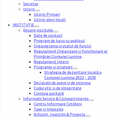
Secretar
Istoric
Istoric Primari
Istoric aleși locali
INSTITUȚIE
Despre instituție
Date de contact
Program de lucru cu publicul
Organigrama si statul de functii
Regulament Organizare și Funcționare al
Primăriei Comunei Lumina
Regulament Intern
Programe și strategii
Strategia de dezvoltare locală a
Comunei Lumina 2023 – 2030
Declarații de avere și de interese
Codul etic și de integritate
Comisia paritară
Informații Servicii & Compartimente
Centru Informare Cetățeni
Taxe și Impozite
Achiziții, Investiții & Proiecte