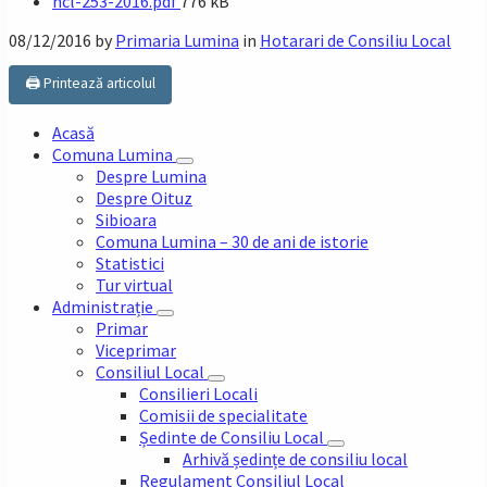
File
hcl-253-2016.pdf
776 kB
size:
08/12/2016
by
Primaria Lumina
in
Hotarari de Consiliu Local
🖨️ Printează articolul
Acasă
Comuna Lumina
Despre Lumina
Despre Oituz
Sibioara
Comuna Lumina – 30 de ani de istorie
Statistici
Tur virtual
Administrație
Primar
Viceprimar
Consiliul Local
Consilieri Locali
Comisii de specialitate
Ședinte de Consiliu Local
Arhivă ședințe de consiliu local
Regulament Consiliul Local