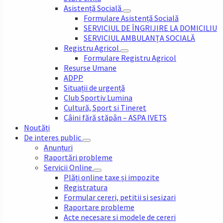
Asistență Socială
Formulare Asistență Socială
SERVICIUL DE ÎNGRIJIRE LA DOMICILIU
SERVICIUL AMBULANȚA SOCIALĂ
Registru Agricol
Formulare Registru Agricol
Resurse Umane
ADPP
Situații de urgență
Club Sportiv Lumina
Cultură, Sport si Tineret
Câini fără stăpân – ASPA IVETS
Noutăți
De interes public
Anunțuri
Raportări probleme
Servicii Online
Plăți online taxe și impozite
Registratura
Formular cereri, petitii si sesizari
Raportare probleme
Acte necesare si modele de cereri