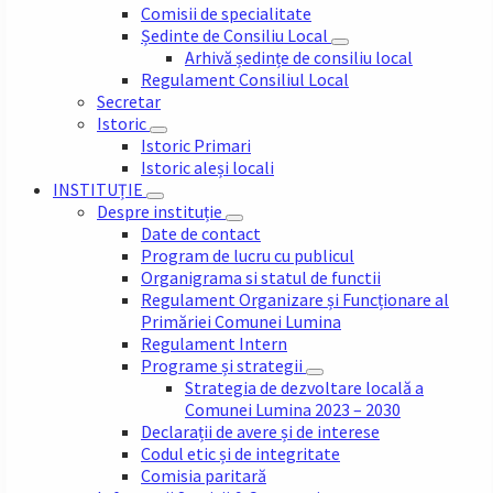
Comisii de specialitate
Ședinte de Consiliu Local
Arhivă ședințe de consiliu local
Regulament Consiliul Local
Secretar
Istoric
Istoric Primari
Istoric aleși locali
INSTITUȚIE
Despre instituție
Date de contact
Program de lucru cu publicul
Organigrama si statul de functii
Regulament Organizare și Funcționare al
Primăriei Comunei Lumina
Regulament Intern
Programe și strategii
Strategia de dezvoltare locală a
Comunei Lumina 2023 – 2030
Declarații de avere și de interese
Codul etic și de integritate
Comisia paritară