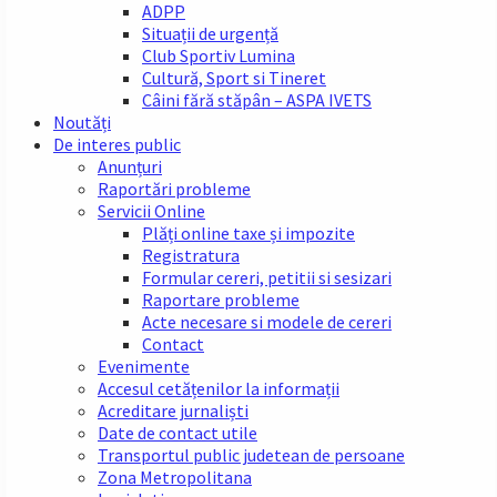
ADPP
Situații de urgență
Club Sportiv Lumina
Cultură, Sport si Tineret
Câini fără stăpân – ASPA IVETS
Noutăți
De interes public
Anunțuri
Raportări probleme
Servicii Online
Plăți online taxe și impozite
Registratura
Formular cereri, petitii si sesizari
Raportare probleme
Acte necesare si modele de cereri
Contact
Evenimente
Accesul cetățenilor la informații
Acreditare jurnaliști
Date de contact utile
Transportul public judetean de persoane
Zona Metropolitana