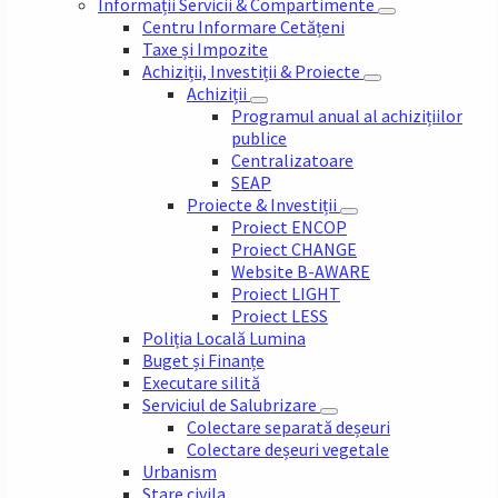
Informații Servicii & Compartimente
Centru Informare Cetățeni
Taxe și Impozite
Achiziții, Investiții & Proiecte
Achiziții
Programul anual al achizițiilor
publice
Centralizatoare
SEAP
Proiecte & Investiții
Proiect ENCOP
Proiect CHANGE
Website B-AWARE
Proiect LIGHT
Proiect LESS
Poliția Locală Lumina
Buget și Finanțe
Executare silită
Serviciul de Salubrizare
Colectare separată deșeuri
Colectare deșeuri vegetale
Urbanism
Stare civila