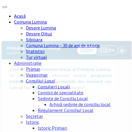
Skip
Skip
Skip
Skip
to
to
to
to
Acasă
content
left
right
footer
Comuna Lumina
sidebar
sidebar
Despre Lumina
Despre Oituz
Sibioara
Comuna Lumina – 30 de ani de istorie
Statistici
Tur virtual
Administrație
Primar
Viceprimar
Consiliul Local
Consilieri Locali
Comisii de specialitate
Ședinte de Consiliu Local
Arhivă ședințe de consiliu local
Regulament Consiliul Local
Secretar
Istoric
Istoric Primari