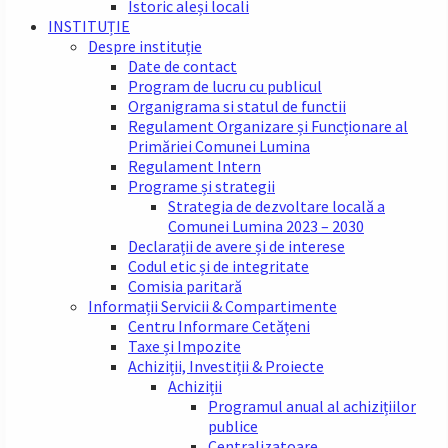
Istoric aleși locali
INSTITUȚIE
Despre instituție
Date de contact
Program de lucru cu publicul
Organigrama si statul de functii
Regulament Organizare și Funcționare al
Primăriei Comunei Lumina
Regulament Intern
Programe și strategii
Strategia de dezvoltare locală a
Comunei Lumina 2023 – 2030
Declarații de avere și de interese
Codul etic și de integritate
Comisia paritară
Informații Servicii & Compartimente
Centru Informare Cetățeni
Taxe și Impozite
Achiziții, Investiții & Proiecte
Achiziții
Programul anual al achizițiilor
publice
Centralizatoare