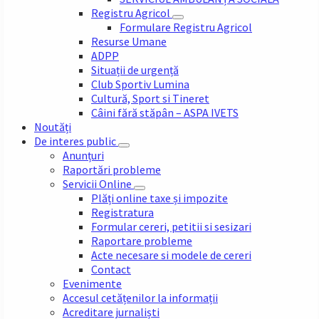
Registru Agricol
Formulare Registru Agricol
Resurse Umane
ADPP
Situații de urgență
Club Sportiv Lumina
Cultură, Sport si Tineret
Câini fără stăpân – ASPA IVETS
Noutăți
De interes public
Anunțuri
Raportări probleme
Servicii Online
Plăți online taxe și impozite
Registratura
Formular cereri, petitii si sesizari
Raportare probleme
Acte necesare si modele de cereri
Contact
Evenimente
Accesul cetățenilor la informații
Acreditare jurnaliști