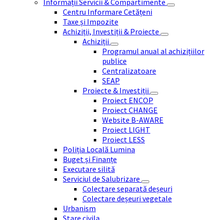
Informații Servicii & Compartimente
Centru Informare Cetățeni
Taxe și Impozite
Achiziții, Investiții & Proiecte
Achiziții
Programul anual al achizițiilor
publice
Centralizatoare
SEAP
Proiecte & Investiții
Proiect ENCOP
Proiect CHANGE
Website B-AWARE
Proiect LIGHT
Proiect LESS
Poliția Locală Lumina
Buget și Finanțe
Executare silită
Serviciul de Salubrizare
Colectare separată deșeuri
Colectare deșeuri vegetale
Urbanism
Stare civila