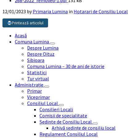
File
268-2022_removed-1.pdf
131 kB
size:
12/01/2023
by
Primaria Lumina
in
Hotarari de Consiliu Local
Printează articolul
Acasă
Comuna Lumina
Despre Lumina
Despre Oituz
Sibioara
Comuna Lumina – 30 de ani de istorie
Statistici
Tur virtual
Administrație
Primar
Viceprimar
Consiliul Local
Consilieri Locali
Comisii de specialitate
Ședinte de Consiliu Local
Arhivă ședințe de consiliu local
Regulament Consiliul Local