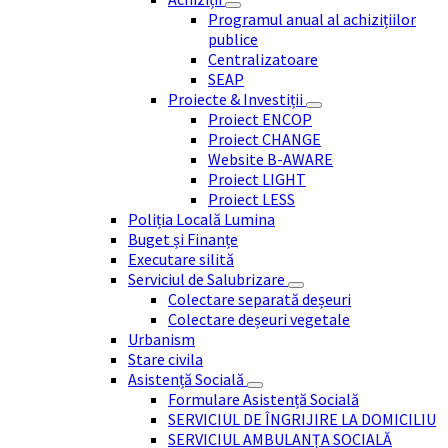
Programul anual al achizițiilor
publice
Centralizatoare
SEAP
Proiecte & Investiții
Proiect ENCOP
Proiect CHANGE
Website B-AWARE
Proiect LIGHT
Proiect LESS
Poliția Locală Lumina
Buget și Finanțe
Executare silită
Serviciul de Salubrizare
Colectare separată deșeuri
Colectare deșeuri vegetale
Urbanism
Stare civila
Asistență Socială
Formulare Asistență Socială
SERVICIUL DE ÎNGRIJIRE LA DOMICILIU
SERVICIUL AMBULANȚA SOCIALĂ