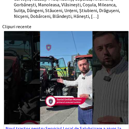
Gorbănești, Manoleasa, Vlăsinești, Coșula, Mileanca,
Sulița, Dângeni, Stăuceni, Unțeni, Știubieni, Drăgușeni,
Nicșeni, Dobârceni, Blândești, Hănești, […]
Clipuri recente
Noul tractor pentru Serviciul Local de Salubrizare a ajuns la