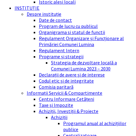
Istoric aleși locali
INSTITUȚIE
Despre instituție
Date de contact
Program de lucru cu publicul
Organigrama si statul de functii
Regulament Organizare și Funcționare al
Primăriei Comunei Lumina
Regulament Intern
Programe și strategii
Strategia de dezvoltare locală a
Comunei Lumina 2023 – 2030
Declarații de avere și de interese
Codul etic și de integritate
Comisia paritară
Informații Servicii & Compartimente
Centru Informare Cetățeni
Taxe și Impozite
Achiziții, Investiții & Proiecte
Achiziții
Programul anual al achizițiilor
publice
Centralizatoare