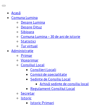
Skip
Skip
Skip
Skip
to
to
to
to
Acasă
content
left
right
footer
Comuna Lumina
sidebar
sidebar
Despre Lumina
Despre Oituz
Sibioara
Comuna Lumina – 30 de ani de istorie
Statistici
Tur virtual
Administrație
Primar
Viceprimar
Consiliul Local
Consilieri Locali
Comisii de specialitate
Ședinte de Consiliu Local
Arhivă ședințe de consiliu local
Regulament Consiliul Local
Secretar
Istoric
Istoric Primari