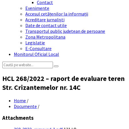
Contact
Evenimente
Accesul cetățenilor la informații
Acreditare jurnaliști
Date de contact utile
Transportul public judetean de persoane
Zona Metropolitana
Legislatie
E-Consultare
Monitorul Oficial Local
Search:
HCL 268/2022 – raport de evaluare teren
Str. Crizantemelor nr. 14C
Home
/
Documente
/
Attachments