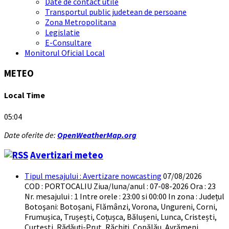
Date de contact utile
Transportul public judetean de persoane
Zona Metropolitana
Legislatie
E-Consultare
Monitorul Oficial Local
METEO
Local Time
05:04
Date oferite de:
OpenWeatherMap.org
Avertizari meteo
Tipul mesajului : Avertizare nowcasting
07/08/2026
COD : PORTOCALIU Ziua/luna/anul : 07-08-2026 Ora : 23
Nr. mesajului : 1 Intre orele : 23:00 si 00:00 In zona : Județul
Botoşani: Botoșani, Flămânzi, Vorona, Ungureni, Corni,
Frumușica, Trușești, Coțușca, Bălușeni, Lunca, Cristești,
Curtești, Rădăuți-Prut, Răchiți, Copălău, Avrămeni,