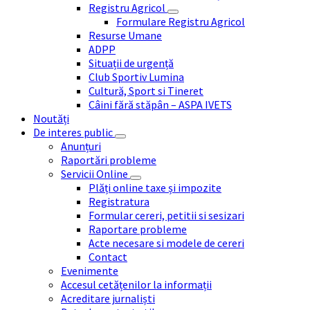
Registru Agricol
Formulare Registru Agricol
Resurse Umane
ADPP
Situații de urgență
Club Sportiv Lumina
Cultură, Sport si Tineret
Câini fără stăpân – ASPA IVETS
Noutăți
De interes public
Anunțuri
Raportări probleme
Servicii Online
Plăți online taxe și impozite
Registratura
Formular cereri, petitii si sesizari
Raportare probleme
Acte necesare si modele de cereri
Contact
Evenimente
Accesul cetățenilor la informații
Acreditare jurnaliști