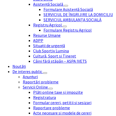
Asistență Socială
Formulare Asistență Socială
SERVICIUL DE ÎNGRIJIRE LA DOMICILIU
SERVICIUL AMBULANȚA SOCIALĂ
Registru Agricol
Formulare Registru Agricol
Resurse Umane
ADPP
Situații de urgență
Club Sportiv Lumina
Cultură, Sport si Tineret
Câini fără stăpân – ASPA IVETS
Noutăți
De interes public
Anunțuri
Raportări probleme
Servicii Online
Plăți online taxe și impozite
Registratura
Formular cereri, petitii si sesizari
Raportare probleme
Acte necesare si modele de cereri