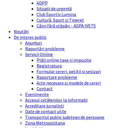
ADPP
Situații de urgență
Club Sportiv Lumina
Cultură, Sport si Tineret
Câini fără stăpân – ASPA IVETS
Noutăți
De interes public
Anunțuri
Raportări probleme
Servicii Online
Plăți online taxe și impozite
Registratura
Formular cereri, petitii si sesizari
Raportare probleme
Acte necesare si modele de cereri
Contact
Evenimente
Accesul cetățenilor la informații
Acreditare jurnaliști
Date de contact utile
Transportul public judetean de persoane
Zona Metropolitana