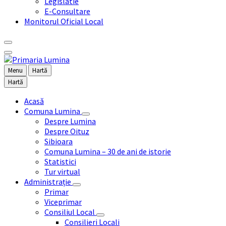
Legislatie
E-Consultare
Monitorul Oficial Local
Menu
Hartă
Hartă
Acasă
Comuna Lumina
Despre Lumina
Despre Oituz
Sibioara
Comuna Lumina – 30 de ani de istorie
Statistici
Tur virtual
Administrație
Primar
Viceprimar
Consiliul Local
Consilieri Locali