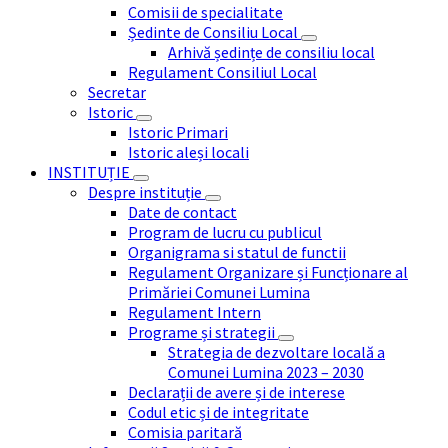
Comisii de specialitate
Ședinte de Consiliu Local
Arhivă ședințe de consiliu local
Regulament Consiliul Local
Secretar
Istoric
Istoric Primari
Istoric aleși locali
INSTITUȚIE
Despre instituție
Date de contact
Program de lucru cu publicul
Organigrama si statul de functii
Regulament Organizare și Funcționare al
Primăriei Comunei Lumina
Regulament Intern
Programe și strategii
Strategia de dezvoltare locală a
Comunei Lumina 2023 – 2030
Declarații de avere și de interese
Codul etic și de integritate
Comisia paritară