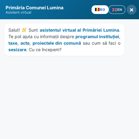
Skip
Skip
Skip
Skip
Primăria Comunei Lumina
to
to
to
to
×
EN
RO
Asistent virtual
content
left
right
footer
sidebar
sidebar
Salut! 
 Sunt 
asistentul virtual al Primăriei Lumina
. 
Te pot ajuta cu informații despre 
programul instituției
, 
taxe
, 
acte
, 
proiectele din comună
 sau cum să faci o 
sesizare
. Cu ce începem?
MENU
HCL 3/2024 – privind
organizarea retelei scolare
de invatamant
preuniversitar din comuna