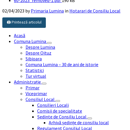
File
60-2023_removed-1.pdf
190 kB
size:
02/04/2023
by
Primaria Lumina
in
Hotarari de Consiliu Local
🖨️ Printează articolul
Acasă
Comuna Lumina
Despre Lumina
Despre Oituz
Sibioara
Comuna Lumina – 30 de ani de istorie
Statistici
Tur virtual
Administrație
Primar
Viceprimar
Consiliul Local
Consilieri Locali
Comisii de specialitate
Ședinte de Consiliu Local
Arhivă ședințe de consiliu local
Regulament Consiliul Local