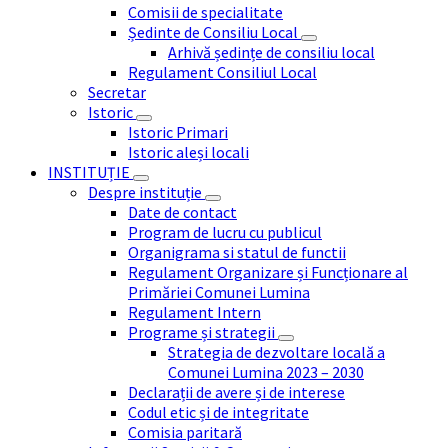
Comisii de specialitate
Ședinte de Consiliu Local
Arhivă ședințe de consiliu local
Regulament Consiliul Local
Secretar
Istoric
Istoric Primari
Istoric aleși locali
INSTITUȚIE
Despre instituție
Date de contact
Program de lucru cu publicul
Organigrama si statul de functii
Regulament Organizare și Funcționare al
Primăriei Comunei Lumina
Regulament Intern
Programe și strategii
Strategia de dezvoltare locală a
Comunei Lumina 2023 – 2030
Declarații de avere și de interese
Codul etic și de integritate
Comisia paritară