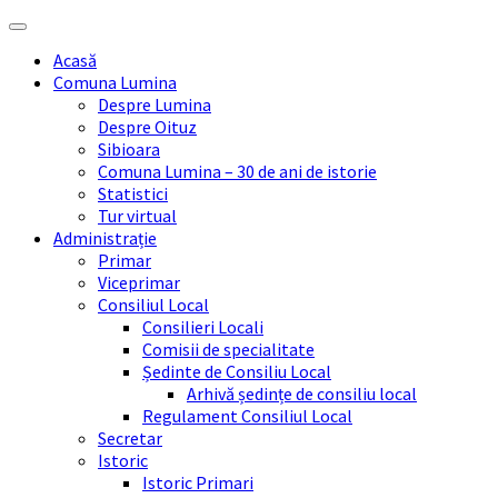
Skip
Skip
Skip
Skip
to
to
to
to
Acasă
content
left
right
footer
Comuna Lumina
sidebar
sidebar
Despre Lumina
Despre Oituz
Sibioara
Comuna Lumina – 30 de ani de istorie
Statistici
Tur virtual
Administrație
Primar
Viceprimar
Consiliul Local
Consilieri Locali
Comisii de specialitate
Ședinte de Consiliu Local
Arhivă ședințe de consiliu local
Regulament Consiliul Local
Secretar
Istoric
Istoric Primari