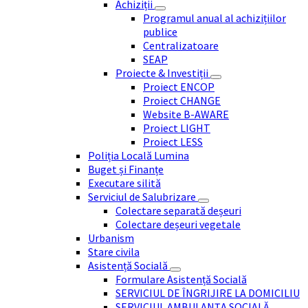
Achiziții
Programul anual al achizițiilor
publice
Centralizatoare
SEAP
Proiecte & Investiții
Proiect ENCOP
Proiect CHANGE
Website B-AWARE
Proiect LIGHT
Proiect LESS
Poliția Locală Lumina
Buget și Finanțe
Executare silită
Serviciul de Salubrizare
Colectare separată deșeuri
Colectare deșeuri vegetale
Urbanism
Stare civila
Asistență Socială
Formulare Asistență Socială
SERVICIUL DE ÎNGRIJIRE LA DOMICILIU
SERVICIUL AMBULANȚA SOCIALĂ