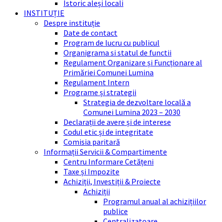
Istoric aleși locali
INSTITUȚIE
Despre instituție
Date de contact
Program de lucru cu publicul
Organigrama si statul de functii
Regulament Organizare și Funcționare al
Primăriei Comunei Lumina
Regulament Intern
Programe și strategii
Strategia de dezvoltare locală a
Comunei Lumina 2023 – 2030
Declarații de avere și de interese
Codul etic și de integritate
Comisia paritară
Informații Servicii & Compartimente
Centru Informare Cetățeni
Taxe și Impozite
Achiziții, Investiții & Proiecte
Achiziții
Programul anual al achizițiilor
publice
Centralizatoare