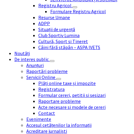
Registru Agricol
Formulare Registru Agricol
Resurse Umane
ADPP
Situații de urgență
Club Sportiv Lumina
Cultură, Sport si Tineret
Câini fără stăpân – ASPA IVETS
Noutăți
De interes public
Anunțuri
Raportări probleme
Servicii Online
Plăți online taxe și impozite
Registratura
Formular cereri, petitii si sesizari
Raportare probleme
Acte necesare si modele de cereri
Contact
Evenimente
Accesul cetățenilor la informații
Acreditare jurnaliști