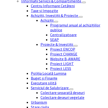
Informații Servicii & Compartimente
Centru Informare Cetățeni
Taxe și Impozite
Achiziții, Investiții & Proiecte
Achiziții
Programul anual al achizițiilor
publice
Centralizatoare
SEAP
Proiecte & Investiții
Proiect ENCOP
Proiect CHANGE
Website B-AWARE
Proiect LIGHT
Proiect LESS
Poliția Locală Lumina
Buget și Finanțe
Executare silită
Serviciul de Salubrizare
Colectare separată deșeuri
Colectare deșeuri vegetale
Urbanism
Stare civila