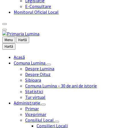
Legislatie
E-Consultare
Monitorul Oficial Local
Menu
Hartă
Hartă
Acasă
Comuna Lumina
Despre Lumina
Despre Oituz
Sibioara
Comuna Lumina – 30 de ani de istorie
Statistici
Tur virtual
Administrație
Primar
Viceprimar
Consiliul Local
Consilieri Locali