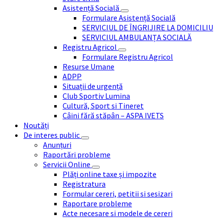
Asistență Socială
Formulare Asistență Socială
SERVICIUL DE ÎNGRIJIRE LA DOMICILIU
SERVICIUL AMBULANȚA SOCIALĂ
Registru Agricol
Formulare Registru Agricol
Resurse Umane
ADPP
Situații de urgență
Club Sportiv Lumina
Cultură, Sport si Tineret
Câini fără stăpân – ASPA IVETS
Noutăți
De interes public
Anunțuri
Raportări probleme
Servicii Online
Plăți online taxe și impozite
Registratura
Formular cereri, petitii si sesizari
Raportare probleme
Acte necesare si modele de cereri