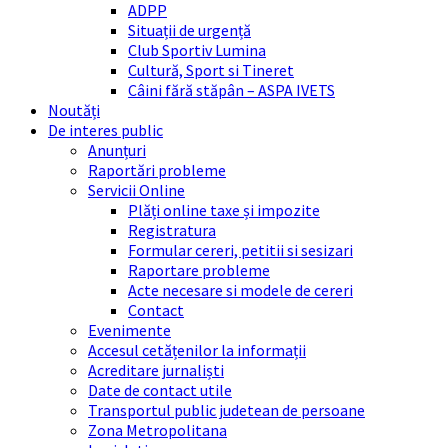
ADPP
Situații de urgență
Club Sportiv Lumina
Cultură, Sport si Tineret
Câini fără stăpân – ASPA IVETS
Noutăți
De interes public
Anunțuri
Raportări probleme
Servicii Online
Plăți online taxe și impozite
Registratura
Formular cereri, petitii si sesizari
Raportare probleme
Acte necesare si modele de cereri
Contact
Evenimente
Accesul cetățenilor la informații
Acreditare jurnaliști
Date de contact utile
Transportul public judetean de persoane
Zona Metropolitana