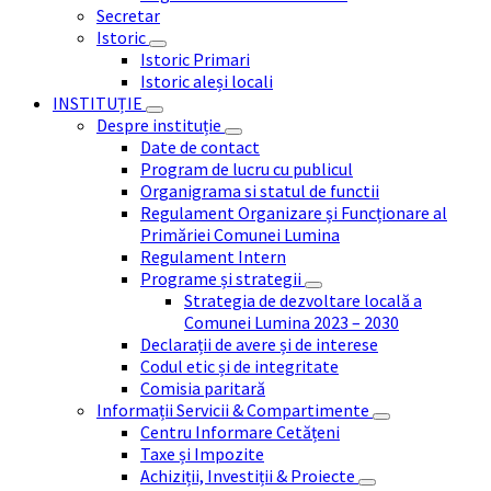
Secretar
Istoric
Istoric Primari
Istoric aleși locali
INSTITUȚIE
Despre instituție
Date de contact
Program de lucru cu publicul
Organigrama si statul de functii
Regulament Organizare și Funcționare al
Primăriei Comunei Lumina
Regulament Intern
Programe și strategii
Strategia de dezvoltare locală a
Comunei Lumina 2023 – 2030
Declarații de avere și de interese
Codul etic și de integritate
Comisia paritară
Informații Servicii & Compartimente
Centru Informare Cetățeni
Taxe și Impozite
Achiziții, Investiții & Proiecte