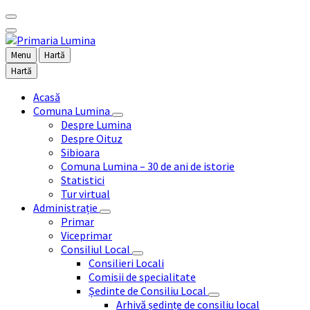
Menu
Hartă
Hartă
Acasă
Comuna Lumina
Despre Lumina
Despre Oituz
Sibioara
Comuna Lumina – 30 de ani de istorie
Statistici
Tur virtual
Administrație
Primar
Viceprimar
Consiliul Local
Consilieri Locali
Comisii de specialitate
Ședinte de Consiliu Local
Arhivă ședințe de consiliu local