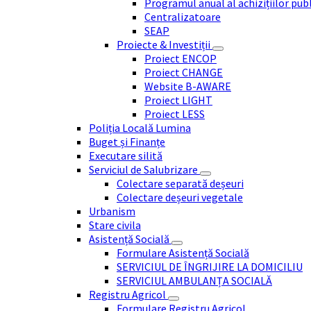
Programul anual al achizițiilor pub
Centralizatoare
SEAP
Proiecte & Investiții
Proiect ENCOP
Proiect CHANGE
Website B-AWARE
Proiect LIGHT
Proiect LESS
Poliția Locală Lumina
Buget și Finanțe
Executare silită
Serviciul de Salubrizare
Colectare separată deșeuri
Colectare deșeuri vegetale
Urbanism
Stare civila
Asistență Socială
Formulare Asistență Socială
SERVICIUL DE ÎNGRIJIRE LA DOMICILIU
SERVICIUL AMBULANȚA SOCIALĂ
Registru Agricol
Formulare Registru Agricol