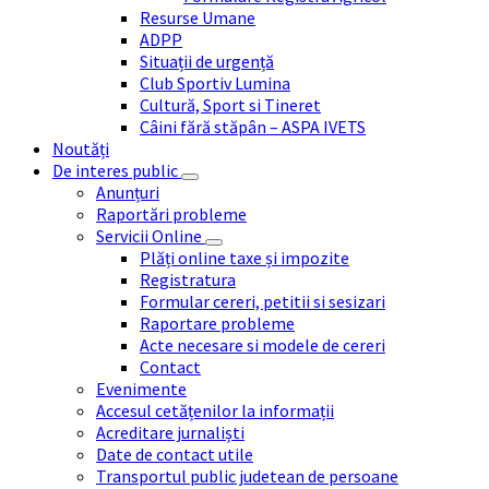
Resurse Umane
ADPP
Situații de urgență
Club Sportiv Lumina
Cultură, Sport si Tineret
Câini fără stăpân – ASPA IVETS
Noutăți
De interes public
Anunțuri
Raportări probleme
Servicii Online
Plăți online taxe și impozite
Registratura
Formular cereri, petitii si sesizari
Raportare probleme
Acte necesare si modele de cereri
Contact
Evenimente
Accesul cetățenilor la informații
Acreditare jurnaliști
Date de contact utile
Transportul public judetean de persoane