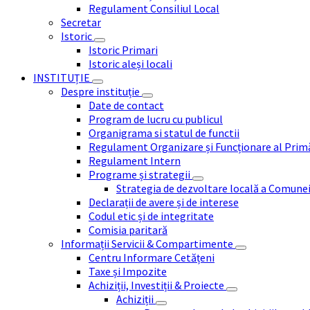
Regulament Consiliul Local
Secretar
Istoric
Istoric Primari
Istoric aleși locali
INSTITUȚIE
Despre instituție
Date de contact
Program de lucru cu publicul
Organigrama si statul de functii
Regulament Organizare și Funcționare al Prim
Regulament Intern
Programe și strategii
Strategia de dezvoltare locală a Comune
Declarații de avere și de interese
Codul etic și de integritate
Comisia paritară
Informații Servicii & Compartimente
Centru Informare Cetățeni
Taxe și Impozite
Achiziții, Investiții & Proiecte
Achiziții