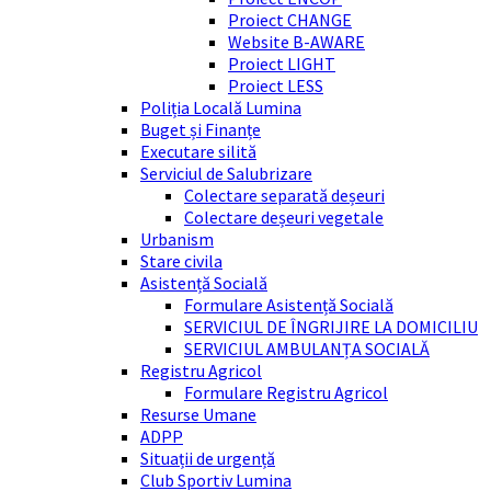
Proiect CHANGE
Website B-AWARE
Proiect LIGHT
Proiect LESS
Poliția Locală Lumina
Buget și Finanțe
Executare silită
Serviciul de Salubrizare
Colectare separată deșeuri
Colectare deșeuri vegetale
Urbanism
Stare civila
Asistență Socială
Formulare Asistență Socială
SERVICIUL DE ÎNGRIJIRE LA DOMICILIU
SERVICIUL AMBULANȚA SOCIALĂ
Registru Agricol
Formulare Registru Agricol
Resurse Umane
ADPP
Situații de urgență
Club Sportiv Lumina