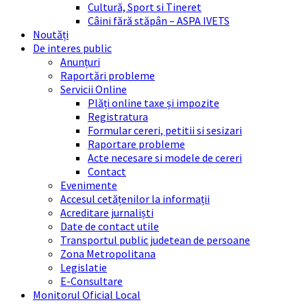
Cultură, Sport si Tineret
Câini fără stăpân – ASPA IVETS
Noutăți
De interes public
Anunțuri
Raportări probleme
Servicii Online
Plăți online taxe și impozite
Registratura
Formular cereri, petitii si sesizari
Raportare probleme
Acte necesare si modele de cereri
Contact
Evenimente
Accesul cetățenilor la informații
Acreditare jurnaliști
Date de contact utile
Transportul public judetean de persoane
Zona Metropolitana
Legislatie
E-Consultare
Monitorul Oficial Local