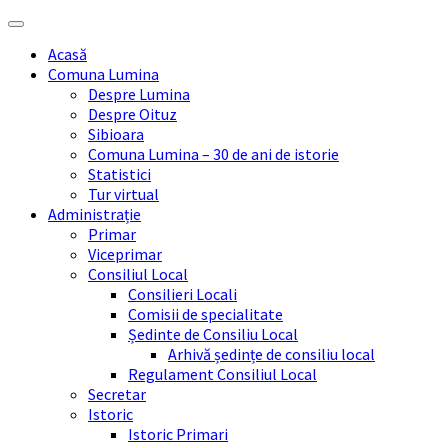
Skip
Skip
Skip
Skip
to
to
to
to
Acasă
content
left
right
footer
Comuna Lumina
sidebar
sidebar
Despre Lumina
Despre Oituz
Sibioara
Comuna Lumina – 30 de ani de istorie
Statistici
Tur virtual
Administrație
Primar
Viceprimar
Consiliul Local
Consilieri Locali
Comisii de specialitate
Ședinte de Consiliu Local
Arhivă ședințe de consiliu local
Regulament Consiliul Local
Secretar
Istoric
Istoric Primari