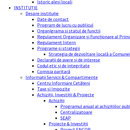
Istoric aleși locali
INSTITUȚIE
Despre instituție
Date de contact
Program de lucru cu publicul
Organigrama si statul de functii
Regulament Organizare și Funcționare al Prim
Regulament Intern
Programe și strategii
Strategia de dezvoltare locală a Comune
Declarații de avere și de interese
Codul etic și de integritate
Comisia paritară
Informații Servicii & Compartimente
Centru Informare Cetățeni
Taxe și Impozite
Achiziții, Investiții & Proiecte
Achiziții
Programul anual al achizițiilor pub
Centralizatoare
SEAP
Proiecte & Investiții
Proiect ENCOP