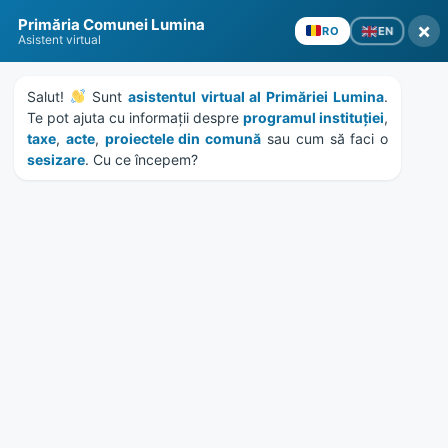
Skip
Skip
Skip
Skip
Primăria Comunei Lumina
to
to
to
to
×
EN
RO
Asistent virtual
content
left
right
footer
sidebar
sidebar
Salut! 
 Sunt 
asistentul virtual al Primăriei Lumina
. 
Te pot ajuta cu informații despre 
programul instituției
, 
taxe
, 
acte
, 
proiectele din comună
 sau cum să faci o 
sesizare
. Cu ce începem?
MENU
HCL 92/2018 – intocmire
documentatie construire
casa mortuara
Home
Documente
/