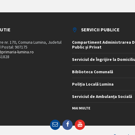
TUTIE
SERVICII PUBLICE
are nr. 170, Comuna Lumina, Judetul
Compartiment Administrarea D
 Postal: 907175
Public și Privat
primaria-lumina.ro
51828
Serviciul de Îngrijire la Domicili
Biblioteca Comunală
Poliția Locală Lumina
Serviciul de Ambulanța Socială
MAI MULTE
Email
Facebook
YouTube