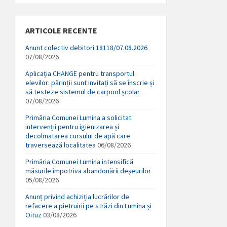
ARTICOLE RECENTE
Anunt colectiv debitori 18118/07.08.2026
07/08/2026
Aplicația CHANGE pentru transportul
elevilor: părinții sunt invitați să se înscrie și
să testeze sistemul de carpool școlar
07/08/2026
Primăria Comunei Lumina a solicitat
intervenții pentru igienizarea și
decolmatarea cursului de apă care
traversează localitatea
06/08/2026
Primăria Comunei Lumina intensifică
măsurile împotriva abandonării deșeurilor
05/08/2026
Anunț privind achiziția lucrărilor de
refacere a pietruirii pe străzi din Lumina și
Oituz
03/08/2026