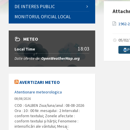
DE INTERES PUBLIC
Attach
MONITORUL OFICIAL LOCAL
1962-2
METEO
05/02
18:03
Local Time
P
Date oferite de:
OpenWeatherMap.org
AVERTIZARI METEO
Atentionare meteorologica
08/08/2026
COD : GALBEN Ziua/luna/anul : 08-08-2026
Ora : 10 : 00 Nr. mesajului : 2 Intervalul :
conform textului; Zonele afectate :
conform textului și hărții; Fenomene :
intensificări ale vântului; Mesaj :