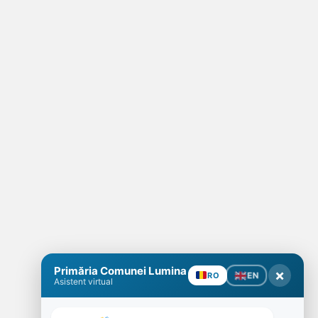
Primăria Comunei Lumina
×
EN
RO
Asistent virtual