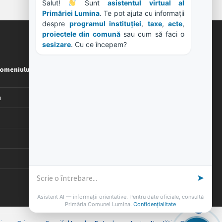
Salut! 
 Sunt 
asistentul virtual al 
Primăriei Lumina
. Te pot ajuta cu informații 
despre 
programul instituției
, 
taxe
, 
acte
, 
proiectele din comună
 sau cum să faci o 
sesizare
. Cu ce începem?
ORE DE LUCRU
omeniului
PROGRAM INSTITUTIE
Luni, Miercuri, Joi: 8-16
Marti: 8-18
u
Vineri: 8-14
PROGRAMUL CU PUBLICUL
[vezi program]
➤
Asistent AI — informații orientative. Pentru date oficiale, consultă
Primăria Comunei Lumina.
Confidențialitate