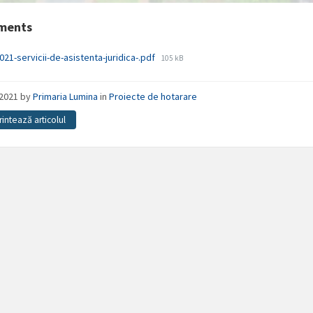
ments
File
021-servicii-de-asistenta-juridica-.pdf
105 kB
size:
/2021
by
Primaria Lumina
in
Proiecte de hotarare
rintează articolul