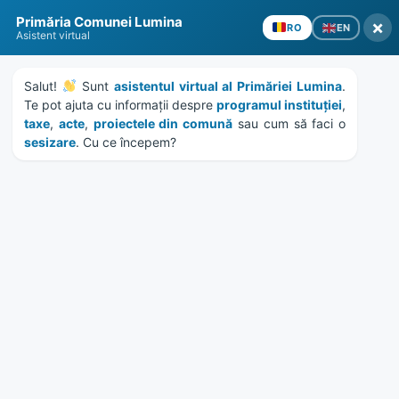
Skip
Skip
Skip
Skip
Primăria Comunei Lumina
to
to
to
to
×
EN
RO
Asistent virtual
content
left
right
footer
sidebar
sidebar
Salut! 
 Sunt 
asistentul virtual al Primăriei Lumina
. 
Te pot ajuta cu informații despre 
programul instituției
, 
taxe
, 
acte
, 
proiectele din comună
 sau cum să faci o 
sesizare
. Cu ce începem?
MENU
Proiect aprobare buget de
venituri si cheltuieli SC
Gospodaria Lumina SRL
2020