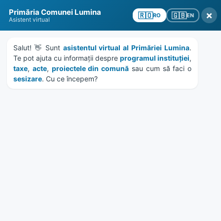
Skip
Skip
Skip
Skip
Primăria Comunei Lumina
to
to
to
to
×
🇬🇧
🇷🇴
EN
RO
Asistent virtual
content
left
right
footer
sidebar
sidebar
Salut! 👋 Sunt 
asistentul virtual al Primăriei Lumina
MENU
. 
Te pot ajuta cu informații despre 
programul instituției
, 
taxe
, 
acte
, 
proiectele din comună
 sau cum să faci o 
sesizare
. Cu ce începem?
Proiect hotarare aprobare
deplasare ansamblu
Luminite Dobrogene
Home
Documente
/
Attachments