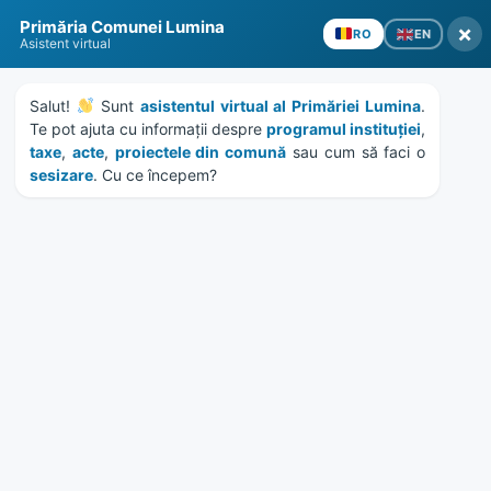
Skip
Skip
Skip
Skip
Primăria Comunei Lumina
to
to
to
to
×
EN
RO
Asistent virtual
content
left
right
footer
sidebar
sidebar
Salut! 
 Sunt 
asistentul virtual al Primăriei Lumina
. 
Te pot ajuta cu informații despre 
programul instituției
, 
taxe
, 
acte
, 
proiectele din comună
 sau cum să faci o 
sesizare
. Cu ce începem?
MENU
Publicatie de casatorie
Apostol Marius – Mihaila
Andreea
Home
Documente
/