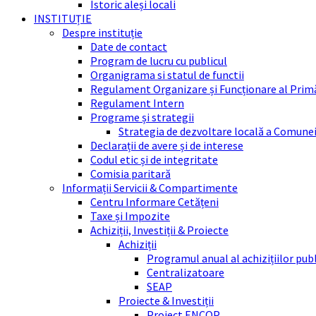
Istoric aleși locali
INSTITUȚIE
Despre instituție
Date de contact
Program de lucru cu publicul
Organigrama si statul de functii
Regulament Organizare și Funcționare al Prim
Regulament Intern
Programe și strategii
Strategia de dezvoltare locală a Comune
Declarații de avere și de interese
Codul etic și de integritate
Comisia paritară
Informații Servicii & Compartimente
Centru Informare Cetățeni
Taxe și Impozite
Achiziții, Investiții & Proiecte
Achiziții
Programul anual al achizițiilor pub
Centralizatoare
SEAP
Proiecte & Investiții
Proiect ENCOP