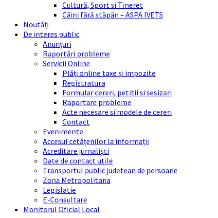
Cultură, Sport si Tineret
Câini fără stăpân – ASPA IVETS
Noutăți
De interes public
Anunțuri
Raportări probleme
Servicii Online
Plăți online taxe și impozite
Registratura
Formular cereri, petitii si sesizari
Raportare probleme
Acte necesare si modele de cereri
Contact
Evenimente
Accesul cetățenilor la informații
Acreditare jurnaliști
Date de contact utile
Transportul public judetean de persoane
Zona Metropolitana
Legislatie
E-Consultare
Monitorul Oficial Local