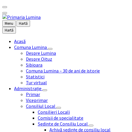
Menu
Hartă
Hartă
Acasă
Comuna Lumina
Despre Lumina
Despre Oituz
Sibioara
Comuna Lumina – 30 de ani de istorie
Statistici
Tur virtual
Administrație
Primar
Viceprimar
Consiliul Local
Consilieri Locali
Comisii de specialitate
Ședinte de Consiliu Local
Arhivă ședințe de consiliu local