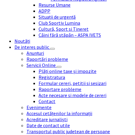
Resurse Umane
ADPP
Situații de urgență
Club Sportiv Lumina
Cultură, Sport si Tineret
Câini fără stăpân – ASPA IVETS
Noutăți
De interes public
Anunțuri
Raportări probleme
Servicii Online
Plăți online taxe și impozite
Registratura
Formular cereri, petitii si sesizari
Raportare probleme
Acte necesare si modele de cereri
Contact
Evenimente
Accesul cetățenilor la informații
Acreditare jurnaliști
Date de contact utile
Transportul public judetean de persoane