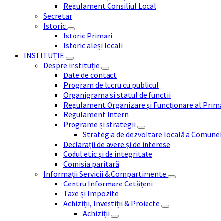
Regulament Consiliul Local
Secretar
Istoric
Istoric Primari
Istoric aleși locali
INSTITUȚIE
Despre instituție
Date de contact
Program de lucru cu publicul
Organigrama si statul de functii
Regulament Organizare și Funcționare al Prim
Regulament Intern
Programe și strategii
Strategia de dezvoltare locală a Comune
Declarații de avere și de interese
Codul etic și de integritate
Comisia paritară
Informații Servicii & Compartimente
Centru Informare Cetățeni
Taxe și Impozite
Achiziții, Investiții & Proiecte
Achiziții