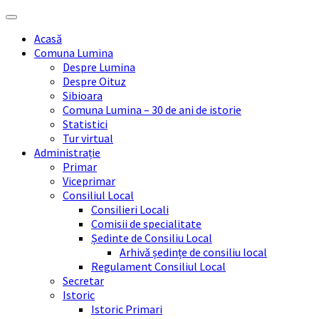
Skip
Skip
Skip
Skip
to
to
to
to
Acasă
content
left
right
footer
Comuna Lumina
sidebar
sidebar
Despre Lumina
Despre Oituz
Sibioara
Comuna Lumina – 30 de ani de istorie
Statistici
Tur virtual
Administrație
Primar
Viceprimar
Consiliul Local
Consilieri Locali
Comisii de specialitate
Ședinte de Consiliu Local
Arhivă ședințe de consiliu local
Regulament Consiliul Local
Secretar
Istoric
Istoric Primari