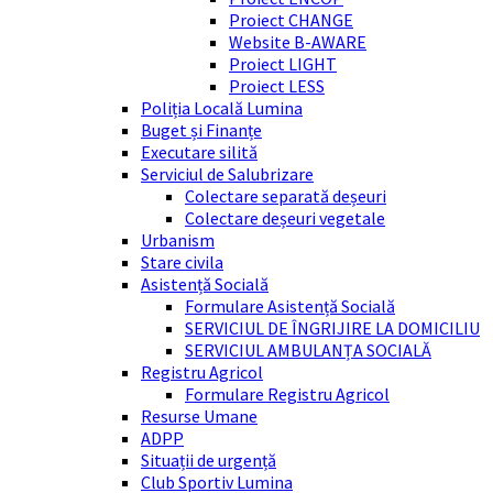
Proiect CHANGE
Website B-AWARE
Proiect LIGHT
Proiect LESS
Poliția Locală Lumina
Buget și Finanțe
Executare silită
Serviciul de Salubrizare
Colectare separată deșeuri
Colectare deșeuri vegetale
Urbanism
Stare civila
Asistență Socială
Formulare Asistență Socială
SERVICIUL DE ÎNGRIJIRE LA DOMICILIU
SERVICIUL AMBULANȚA SOCIALĂ
Registru Agricol
Formulare Registru Agricol
Resurse Umane
ADPP
Situații de urgență
Club Sportiv Lumina