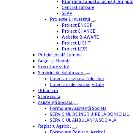
Programul anual al achizițiilor pub
Centralizatoare
SEAP
Proiecte & Investiții
Proiect ENCOP
Proiect CHANGE
Website B-AWARE
Proiect LIGHT
Proiect LESS
Poliția Locală Lumina
Buget și Finanțe
Executare silită
Serviciul de Salubrizare
Colectare separată deșeuri
Colectare deșeuri vegetale
Urbanism
Stare civila
Asistență Socială
Formulare Asistență Socială
SERVICIUL DE ÎNGRIJIRE LA DOMICILIU
SERVICIUL AMBULANȚA SOCIALĂ
Registru Agricol
Formulare Registru Agricol