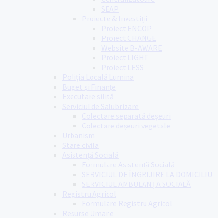
SEAP
Proiecte & Investiții
Proiect ENCOP
Proiect CHANGE
Website B-AWARE
Proiect LIGHT
Proiect LESS
Poliția Locală Lumina
Buget și Finanțe
Executare silită
Serviciul de Salubrizare
Colectare separată deșeuri
Colectare deșeuri vegetale
Urbanism
Stare civila
Asistență Socială
Formulare Asistență Socială
SERVICIUL DE ÎNGRIJIRE LA DOMICILIU
SERVICIUL AMBULANȚA SOCIALĂ
Registru Agricol
Formulare Registru Agricol
Resurse Umane