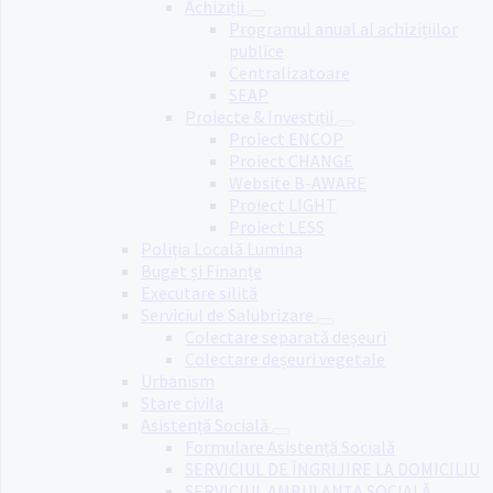
Achiziții
Programul anual al achizițiilor
publice
Centralizatoare
SEAP
Proiecte & Investiții
Proiect ENCOP
Proiect CHANGE
Website B-AWARE
Proiect LIGHT
Proiect LESS
Poliția Locală Lumina
Buget și Finanțe
Executare silită
Serviciul de Salubrizare
Colectare separată deșeuri
Colectare deșeuri vegetale
Urbanism
Stare civila
Asistență Socială
Formulare Asistență Socială
SERVICIUL DE ÎNGRIJIRE LA DOMICILIU
SERVICIUL AMBULANȚA SOCIALĂ