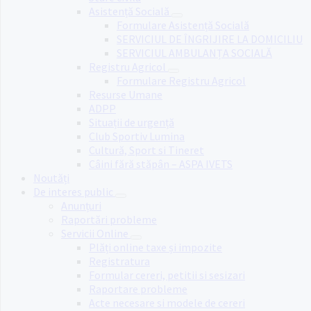
Asistență Socială
Formulare Asistență Socială
SERVICIUL DE ÎNGRIJIRE LA DOMICILIU
SERVICIUL AMBULANȚA SOCIALĂ
Registru Agricol
Formulare Registru Agricol
Resurse Umane
ADPP
Situații de urgență
Club Sportiv Lumina
Cultură, Sport si Tineret
Câini fără stăpân – ASPA IVETS
Noutăți
De interes public
Anunțuri
Raportări probleme
Servicii Online
Plăți online taxe și impozite
Registratura
Formular cereri, petitii si sesizari
Raportare probleme
Acte necesare si modele de cereri