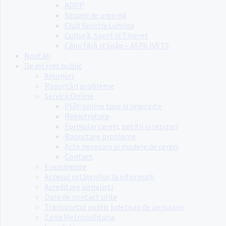
ADPP
Situații de urgență
Club Sportiv Lumina
Cultură, Sport si Tineret
Câini fără stăpân – ASPA IVETS
Noutăți
De interes public
Anunțuri
Raportări probleme
Servicii Online
Plăți online taxe și impozite
Registratura
Formular cereri, petitii si sesizari
Raportare probleme
Acte necesare si modele de cereri
Contact
Evenimente
Accesul cetățenilor la informații
Acreditare jurnaliști
Date de contact utile
Transportul public judetean de persoane
Zona Metropolitana