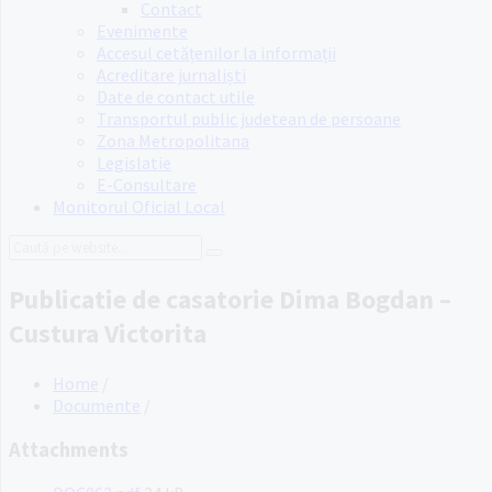
Contact
Evenimente
Accesul cetățenilor la informații
Acreditare jurnaliști
Date de contact utile
Transportul public judetean de persoane
Zona Metropolitana
Legislatie
E-Consultare
Monitorul Oficial Local
Search:
Publicatie de casatorie Dima Bogdan –
Custura Victorita
Home
/
Documente
/
Attachments