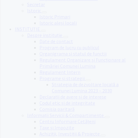
Secretar
Istoric
Istoric Primari
Istoric aleși locali
INSTITUȚIE
Despre instituție
Date de contact
Program de lucru cu publicul
Organigrama si statul de functii
Regulament Organizare și Funcționare al
Primăriei Comunei Lumina
Regulament Intern
Programe și strategii
Strategia de dezvoltare locală a
Comunei Lumina 2023 – 2030
Declarații de avere și de interese
Codul etic și de integritate
Comisia paritară
Informații Servicii & Compartimente
Centru Informare Cetățeni
Taxe și Impozite
Achiziții, Investiții & Proiecte