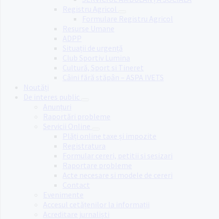
Registru Agricol
Formulare Registru Agricol
Resurse Umane
ADPP
Situații de urgență
Club Sportiv Lumina
Cultură, Sport si Tineret
Câini fără stăpân – ASPA IVETS
Noutăți
De interes public
Anunțuri
Raportări probleme
Servicii Online
Plăți online taxe și impozite
Registratura
Formular cereri, petitii si sesizari
Raportare probleme
Acte necesare si modele de cereri
Contact
Evenimente
Accesul cetățenilor la informații
Acreditare jurnaliști