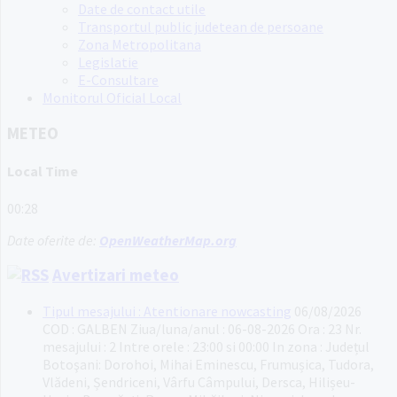
Date de contact utile
Transportul public judetean de persoane
Zona Metropolitana
Legislatie
E-Consultare
Monitorul Oficial Local
METEO
Local Time
00:28
Date oferite de:
OpenWeatherMap.org
Avertizari meteo
Tipul mesajului : Atentionare nowcasting
06/08/2026
COD : GALBEN Ziua/luna/anul : 06-08-2026 Ora : 23 Nr.
mesajului : 2 Intre orele : 23:00 si 00:00 In zona : Județul
Botoşani: Dorohoi, Mihai Eminescu, Frumușica, Tudora,
Vlădeni, Șendriceni, Vârfu Câmpului, Dersca, Hilișeu-