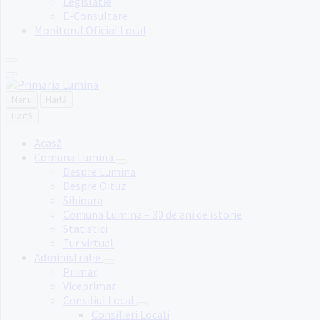
Legislatie
E-Consultare
Monitorul Oficial Local
Menu
Hartă
Hartă
Acasă
Comuna Lumina
Despre Lumina
Despre Oituz
Sibioara
Comuna Lumina – 30 de ani de istorie
Statistici
Tur virtual
Administrație
Primar
Viceprimar
Consiliul Local
Consilieri Locali