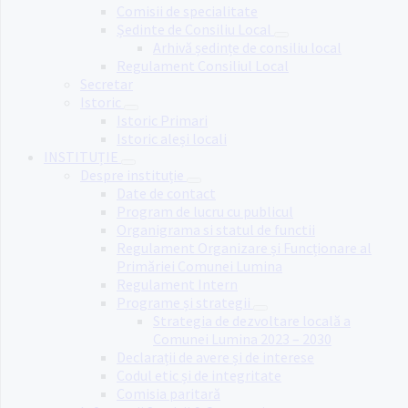
Comisii de specialitate
Ședinte de Consiliu Local
Arhivă ședințe de consiliu local
Regulament Consiliul Local
Secretar
Istoric
Istoric Primari
Istoric aleși locali
INSTITUȚIE
Despre instituție
Date de contact
Program de lucru cu publicul
Organigrama si statul de functii
Regulament Organizare și Funcționare al
Primăriei Comunei Lumina
Regulament Intern
Programe și strategii
Strategia de dezvoltare locală a
Comunei Lumina 2023 – 2030
Declarații de avere și de interese
Codul etic și de integritate
Comisia paritară