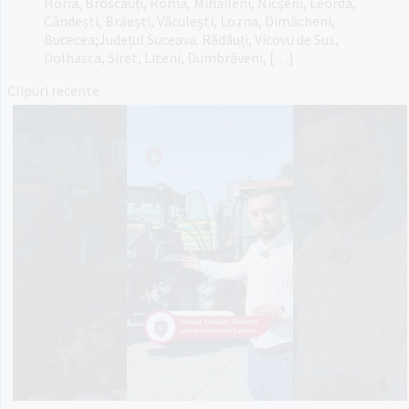
Horia, Broscăuți, Roma, Mihăileni, Nicșeni, Leorda,
Cândești, Brăești, Văculești, Lozna, Dimăcheni,
Bucecea;Județul Suceava: Rădăuți, Vicovu de Sus,
Dolhasca, Siret, Liteni, Dumbrăveni, […]
Clipuri recente