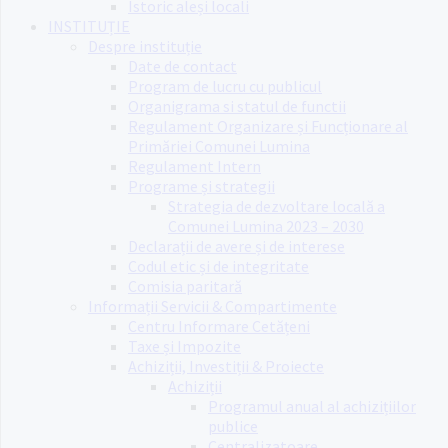
Istoric aleși locali
INSTITUȚIE
Despre instituție
Date de contact
Program de lucru cu publicul
Organigrama si statul de functii
Regulament Organizare și Funcționare al
Primăriei Comunei Lumina
Regulament Intern
Programe și strategii
Strategia de dezvoltare locală a
Comunei Lumina 2023 – 2030
Declarații de avere și de interese
Codul etic și de integritate
Comisia paritară
Informații Servicii & Compartimente
Centru Informare Cetățeni
Taxe și Impozite
Achiziții, Investiții & Proiecte
Achiziții
Programul anual al achizițiilor
publice
Centralizatoare