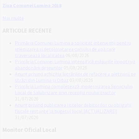
Ziua Comunei Lumina 2018
Mai multe
ARTICOLE RECENTE
Primăria Comunei Lumina a solicitat intervenții pentru
igienizarea și decolmatarea cursului de apă care
traversează localitatea
06/08/2026
Primăria Comunei Lumina intensifică măsurile împotriva
abandonării deșeurilor
05/08/2026
Anunț privind achiziția lucrărilor de refacere a pietruirii pe
străzi din Lumina și Oituz
03/08/2026
Primăria Lumina completează modernizarea Serviciului
Local de Salubrizare prin recepția noului tractor
31/07/2026
Anunț privind publicarea listelor debitorilor cu obligații
fiscale restante la bugetul local [ACTUALIZARE]
31/07/2026
Monitor Oficial Local