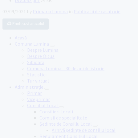
File
DOC062.pdf
24 kB
size:
03/09/2021
by
Primaria Lumina
in
Publicatii de casatorie
🖨️ Printează articolul
Acasă
Comuna Lumina
Despre Lumina
Despre Oituz
Sibioara
Comuna Lumina – 30 de ani de istorie
Statistici
Tur virtual
Administrație
Primar
Viceprimar
Consiliul Local
Consilieri Locali
Comisii de specialitate
Ședinte de Consiliu Local
Arhivă ședințe de consiliu local
Regulament Consiliul Local