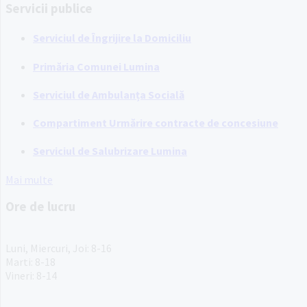
Servicii publice
Serviciul de Îngrijire la Domiciliu
Primăria Comunei Lumina
Serviciul de Ambulanța Socială
Compartiment Urmărire contracte de concesiune
Serviciul de Salubrizare Lumina
Mai multe
Ore de lucru
PROGRAM INSTITUTIE
Luni, Miercuri, Joi: 8-16
Marti: 8-18
Vineri: 8-14
PROGRAMUL CU PUBLICUL