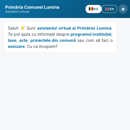
Skip
Skip
Skip
Skip
Primăria Comunei Lumina
to
to
to
to
×
EN
RO
Asistent virtual
content
left
right
footer
sidebar
sidebar
Salut! 
 Sunt 
asistentul virtual al Primăriei Lumina
. 
Te pot ajuta cu informații despre 
programul instituției
, 
taxe
, 
acte
, 
proiectele din comună
 sau cum să faci o 
sesizare
. Cu ce începem?
MENU
Publicatie de casatorie
Serban Catalin – Cioacla
Stefania
Home
Documente
/