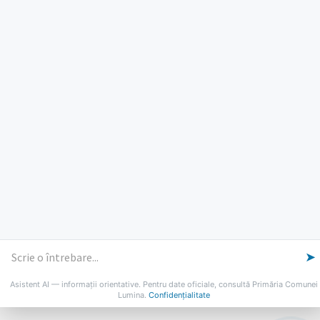
PROGRAM INSTITUTIE
Luni, Miercuri, Joi: 8-16
Marti: 8-18
Vineri: 8-14
PROGRAMUL CU PUBLICUL
[vezi program]
Email
Facebook
YouTube
Despre Lumina
Primar
Consiliul Local
Date de contact
Noutăți
B-AWARE
© 2026 Primăria Comunei Lumina
➤
Asistent AI — informații orientative. Pentru date oficiale, consultă Primăria Comunei
Lumina.
Confidențialitate