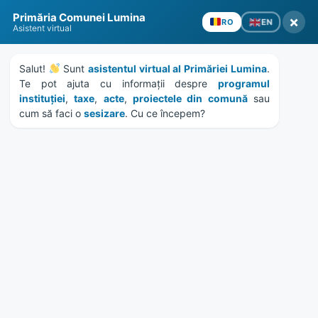
Skip
Skip
Skip
Skip
to
to
to
to
content
left
right
footer
Primăria Comunei Lumina
×
EN
RO
Asistent virtual
sidebar
sidebar
Salut! 
 Sunt 
asistentul virtual al Primăriei Lumina
. 
Te pot ajuta cu informații despre 
programul 
instituției
, 
taxe
, 
acte
, 
proiectele din comună
 sau 
cum să faci o 
sesizare
. Cu ce începem?
MENU
Ziua Comunei Lumina 2023
Home
Evenimente
/