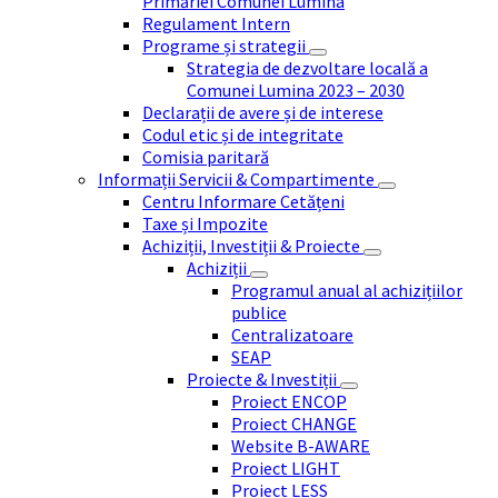
Primăriei Comunei Lumina
Regulament Intern
Programe și strategii
Strategia de dezvoltare locală a
Comunei Lumina 2023 – 2030
Declarații de avere și de interese
Codul etic și de integritate
Comisia paritară
Informații Servicii & Compartimente
Centru Informare Cetățeni
Taxe și Impozite
Achiziții, Investiții & Proiecte
Achiziții
Programul anual al achizițiilor
publice
Centralizatoare
SEAP
Proiecte & Investiții
Proiect ENCOP
Proiect CHANGE
Website B-AWARE
Proiect LIGHT
Proiect LESS