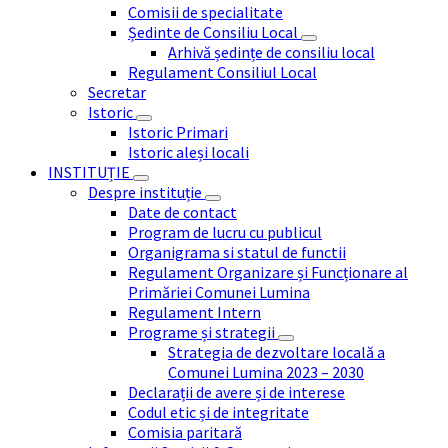
Comisii de specialitate
Ședinte de Consiliu Local
Arhivă ședințe de consiliu local
Regulament Consiliul Local
Secretar
Istoric
Istoric Primari
Istoric aleși locali
INSTITUȚIE
Despre instituție
Date de contact
Program de lucru cu publicul
Organigrama si statul de functii
Regulament Organizare și Funcționare al
Primăriei Comunei Lumina
Regulament Intern
Programe și strategii
Strategia de dezvoltare locală a
Comunei Lumina 2023 – 2030
Declarații de avere și de interese
Codul etic și de integritate
Comisia paritară