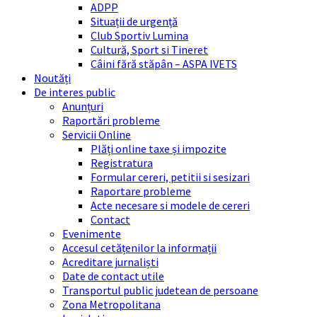
ADPP
Situații de urgență
Club Sportiv Lumina
Cultură, Sport si Tineret
Câini fără stăpân – ASPA IVETS
Noutăți
De interes public
Anunțuri
Raportări probleme
Servicii Online
Plăți online taxe și impozite
Registratura
Formular cereri, petitii si sesizari
Raportare probleme
Acte necesare si modele de cereri
Contact
Evenimente
Accesul cetățenilor la informații
Acreditare jurnaliști
Date de contact utile
Transportul public judetean de persoane
Zona Metropolitana