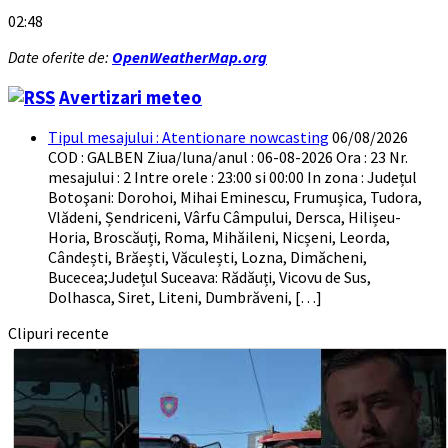
02:48
Date oferite de:
OpenWeatherMap.org
Avertizari meteo
Tipul mesajului : Atentionare nowcasting
06/08/2026
COD : GALBEN Ziua/luna/anul : 06-08-2026 Ora : 23 Nr.
mesajului : 2 Intre orele : 23:00 si 00:00 In zona : Județul
Botoşani: Dorohoi, Mihai Eminescu, Frumușica, Tudora,
Vlădeni, Șendriceni, Vârfu Câmpului, Dersca, Hilișeu-
Horia, Broscăuți, Roma, Mihăileni, Nicșeni, Leorda,
Cândești, Brăești, Văculești, Lozna, Dimăcheni,
Bucecea;Județul Suceava: Rădăuți, Vicovu de Sus,
Dolhasca, Siret, Liteni, Dumbrăveni, […]
Clipuri recente