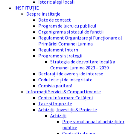
Istoric aleși locali
INSTITUȚIE
Despre instituție
Date de contact
Program de lucru cu publicul
Organigrama si statul de functii
Regulament Organizare și Funcționare al
Primăriei Comunei Lumina
Regulament Intern
Programe și strategii
Strategia de dezvoltare locală a
Comunei Lumina 2023 – 2030
Declarații de avere și de interese
Codul etic și de integritate
Comisia paritară
Informații Servicii & Compartimente
Centru Informare Cetățeni
Taxe și Impozite
Achiziții, Investiții & Proiecte
Achiziții
Programul anual al achizițiilor
publice
Centralizatoare