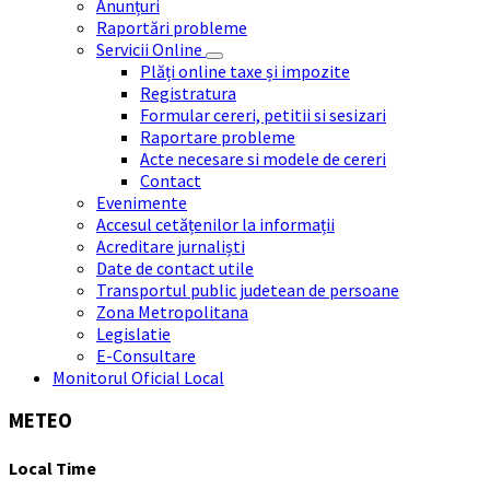
Anunțuri
Raportări probleme
Servicii Online
Plăți online taxe și impozite
Registratura
Formular cereri, petitii si sesizari
Raportare probleme
Acte necesare si modele de cereri
Contact
Evenimente
Accesul cetățenilor la informații
Acreditare jurnaliști
Date de contact utile
Transportul public judetean de persoane
Zona Metropolitana
Legislatie
E-Consultare
Monitorul Oficial Local
METEO
Local Time