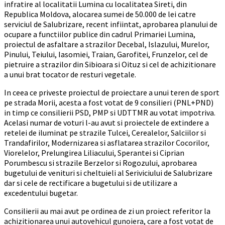
infratire al localitatii Lumina cu localitatea Sireti, din
Republica Moldova, alocarea sumei de 50.000 de lei catre
serviciul de Salubrizare, recent infiintat, aprobarea planului de
ocupare a functiilor publice din cadrul Primariei Lumina,
proiectul de asfaltare a strazilor Decebal, Islazului, Murelor,
Pinului, Teiului, Iasomiei, Traian, Garofitei, Frunzelor, cel de
pietruire a strazilor din Sibioara si Oituz si cel de achizitionare
a unui brat tocator de resturi vegetale.
In ceea ce priveste proiectul de proiectare a unui teren de sport
pe strada Morii, acesta a fost votat de 9 consilieri (PNL+PND)
in timp ce consilierii PSD, PMP si UDTTMR au votat impotriva.
Acelasi numar de voturi l-au avut si proiectele de extindere a
retelei de iluminat pe strazile Tulcei, Cerealelor, Salciilor si
Trandafirilor, Modernizarea si asflatarea strazilor Cocorilor,
Viorelelor, Prelungirea Liliacului, Sperantei si Ciprian
Porumbescu si strazile Berzelor si Rogozului, aprobarea
bugetului de venituri si cheltuieli al Seriviciului de Salubrizare
dar si cele de rectificare a bugetului si de utilizare a
excedentului bugetar.
Consilierii au mai avut pe ordinea de zi un proiect referitor la
achizitionarea unui autovehicul gunoiera, care a fost votat de