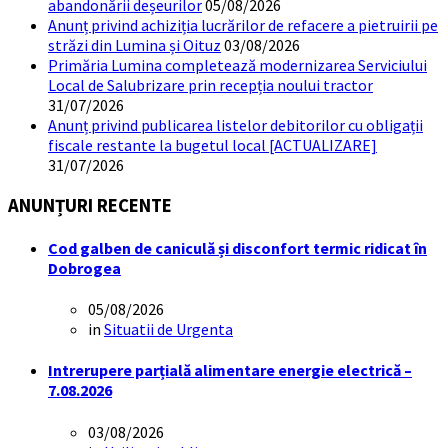
abandonării deșeurilor
05/08/2026
Anunț privind achiziția lucrărilor de refacere a pietruirii pe
străzi din Lumina și Oituz
03/08/2026
Primăria Lumina completează modernizarea Serviciului
Local de Salubrizare prin recepția noului tractor
31/07/2026
Anunț privind publicarea listelor debitorilor cu obligații
fiscale restante la bugetul local [ACTUALIZARE]
31/07/2026
ANUNȚURI RECENTE
Cod galben de caniculă și disconfort termic ridicat în
Dobrogea
05/08/2026
in
Situatii de Urgenta
Intrerupere parțială alimentare energie electrică –
7.08.2026
03/08/2026