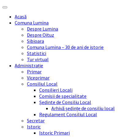
Skip
Skip
Skip
Skip
to
to
to
to
Acasă
content
left
right
footer
Comuna Lumina
sidebar
sidebar
Despre Lumina
Despre Oituz
Sibioara
Comuna Lumina – 30 de ani de istorie
Statistici
Tur virtual
Administrație
Primar
Viceprimar
Consiliul Local
Consilieri Locali
Comisii de specialitate
Ședinte de Consiliu Local
Arhivă ședințe de consiliu local
Regulament Consiliul Local
Secretar
Istoric
Istoric Primari