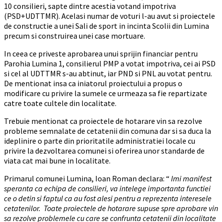
10 consilieri, sapte dintre acestia votand impotriva
(PSD+UDTTMR). Acelasi numar de voturi l-au avut si proiectele
de constructie a unei Sali de sport in incinta Scolii din Lumina
precum si construirea unei case mortuare.
In ceea ce priveste aprobarea unui sprijin financiar pentru
Parohia Lumina 1, consilierul PMP a votat impotriva, cei ai PSD
si cel al UDTTMR s-au abtinut, iar PND si PNL au votat pentru.
De mentionat insa ca iniatorul proiectului a propus o
modificare cu privire la sumele ce urmeaza sa fie repartizate
catre toate cultele din localitate.
Trebuie mentionat ca proiectele de hotarare vin sa rezolve
probleme semnalate de cetatenii din comuna dar si sa duca la
ideplinire o parte din prioritatile administratiei locale cu
privire la dezvoltarea comunei si oferirea unor standarde de
viata cat mai bune in localitate.
Primarul comunei Lumina, Ioan Roman declara: “
Imi manifest
speranta ca echipa de consilieri, va intelege importanta functiei
ce o detin si faptul ca au fost alesi pentru a reprezenta interesele
cetatenilor. Toate proiectele de hotarare supuse spre aprobare vin
sa rezolve problemele cu care se confrunta cetatenii din localitate