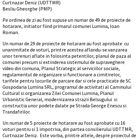
Curtnazar Deniz (UDTTMR)
Besliu Gheorghe (PMP)
Pe ordinea de zi au fost supuse un numar de 49 de proiecte de
hotarare, initiator fiind primarul comunei Lumina, Ioan
Roman.
Un numar de 29 de proiecte de hotarare au fost aprobate cu
unanimitate de voturi, printre acestea aflandu-se vanzarea
unor terenuri aflate in folosinta petentilor, planul de paza al
comunei precum si extinderea sistemului de supraveghere
video din comuna, Planul Strategic al serviciilor sociale,
regulamentul de organizare si functionare a cimitirelor,
tarifele pentru locurile de parcare dar si cele practicate de SC
Gospodaria Lumina SRL, programul de activitati al Caminului
Cultural si organizarea Zilei Comunei Lumina, Planul
Urbanistic General, modernizarea strazii Belsugului si
constructia unor podete dalate pe Strada George Enescu si
Trandafirilor.
Un numar de 5 proiecte de hotarare au fost aprobate cu 16
voturi pentru si 1 impotriva, din partea consilierului UDTTMR,
Curtnazar Deniz. Este vorba, printre altele, despre proiectul de