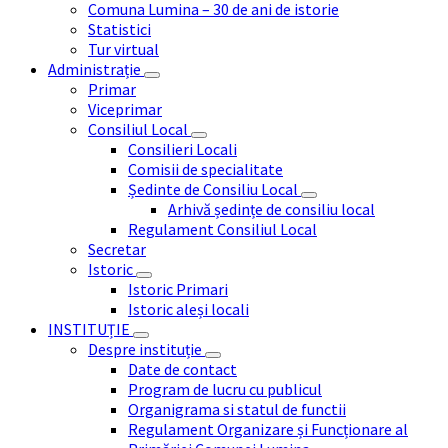
Comuna Lumina – 30 de ani de istorie
Statistici
Tur virtual
Administrație
Primar
Viceprimar
Consiliul Local
Consilieri Locali
Comisii de specialitate
Ședinte de Consiliu Local
Arhivă ședințe de consiliu local
Regulament Consiliul Local
Secretar
Istoric
Istoric Primari
Istoric aleși locali
INSTITUȚIE
Despre instituție
Date de contact
Program de lucru cu publicul
Organigrama si statul de functii
Regulament Organizare și Funcționare al