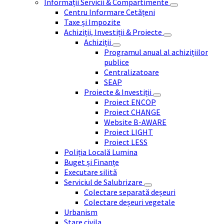
Informații Servicii & Compartimente
Centru Informare Cetățeni
Taxe și Impozite
Achiziții, Investiții & Proiecte
Achiziții
Programul anual al achizițiilor
publice
Centralizatoare
SEAP
Proiecte & Investiții
Proiect ENCOP
Proiect CHANGE
Website B-AWARE
Proiect LIGHT
Proiect LESS
Poliția Locală Lumina
Buget și Finanțe
Executare silită
Serviciul de Salubrizare
Colectare separată deșeuri
Colectare deșeuri vegetale
Urbanism
Stare civila