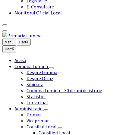
Legislatie
E-Consultare
Monitorul Oficial Local
Menu
Hartă
Hartă
Acasă
Comuna Lumina
Despre Lumina
Despre Oituz
Sibioara
Comuna Lumina – 30 de ani de istorie
Statistici
Tur virtual
Administrație
Primar
Viceprimar
Consiliul Local
Consilieri Locali