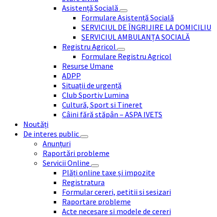
Asistență Socială
Formulare Asistență Socială
SERVICIUL DE ÎNGRIJIRE LA DOMICILIU
SERVICIUL AMBULANȚA SOCIALĂ
Registru Agricol
Formulare Registru Agricol
Resurse Umane
ADPP
Situații de urgență
Club Sportiv Lumina
Cultură, Sport si Tineret
Câini fără stăpân – ASPA IVETS
Noutăți
De interes public
Anunțuri
Raportări probleme
Servicii Online
Plăți online taxe și impozite
Registratura
Formular cereri, petitii si sesizari
Raportare probleme
Acte necesare si modele de cereri