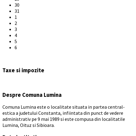
30
31
1
2
3
4
5
6
Back
to
Taxe si impozite
calendar
days
Despre Comuna Lumina
Comuna Lumina este o localitate situata in partea central-
estica a judetului Constanta, infiintata din punct de vedere
administrativ pe 9 mai 1989 si este compusa din localitatile
Lumina, Oituz si Sibioara.