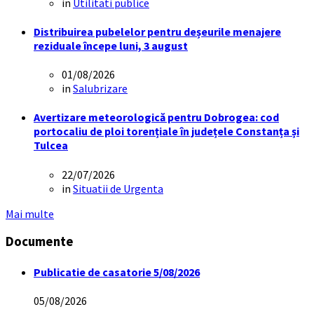
in
Utilitati publice
Distribuirea pubelelor pentru deșeurile menajere
reziduale începe luni, 3 august
01/08/2026
in
Salubrizare
Avertizare meteorologică pentru Dobrogea: cod
portocaliu de ploi torențiale în județele Constanța și
Tulcea
22/07/2026
in
Situatii de Urgenta
Mai multe
Documente
Publicatie de casatorie 5/08/2026
05/08/2026