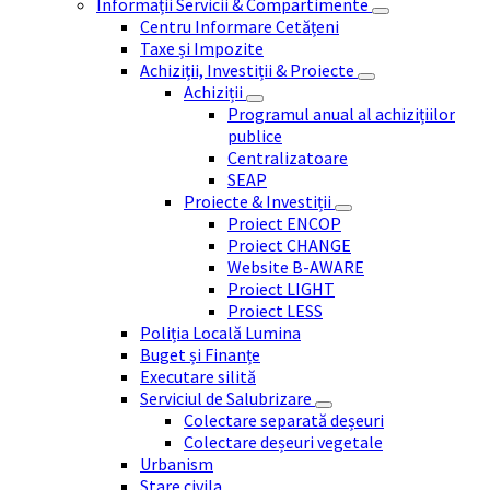
Informații Servicii & Compartimente
Centru Informare Cetățeni
Taxe și Impozite
Achiziții, Investiții & Proiecte
Achiziții
Programul anual al achizițiilor
publice
Centralizatoare
SEAP
Proiecte & Investiții
Proiect ENCOP
Proiect CHANGE
Website B-AWARE
Proiect LIGHT
Proiect LESS
Poliția Locală Lumina
Buget și Finanțe
Executare silită
Serviciul de Salubrizare
Colectare separată deșeuri
Colectare deșeuri vegetale
Urbanism
Stare civila