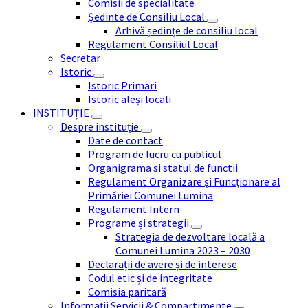
Comisii de specialitate
Ședinte de Consiliu Local
Arhivă ședințe de consiliu local
Regulament Consiliul Local
Secretar
Istoric
Istoric Primari
Istoric aleși locali
INSTITUȚIE
Despre instituție
Date de contact
Program de lucru cu publicul
Organigrama si statul de functii
Regulament Organizare și Funcționare al
Primăriei Comunei Lumina
Regulament Intern
Programe și strategii
Strategia de dezvoltare locală a
Comunei Lumina 2023 – 2030
Declarații de avere și de interese
Codul etic și de integritate
Comisia paritară
Informații Servicii & Compartimente