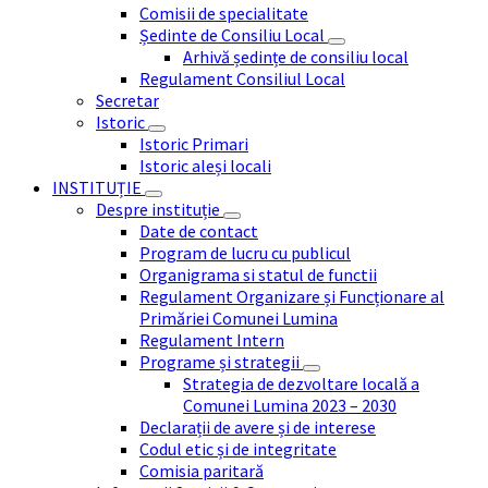
Comisii de specialitate
Ședinte de Consiliu Local
Arhivă ședințe de consiliu local
Regulament Consiliul Local
Secretar
Istoric
Istoric Primari
Istoric aleși locali
INSTITUȚIE
Despre instituție
Date de contact
Program de lucru cu publicul
Organigrama si statul de functii
Regulament Organizare și Funcționare al
Primăriei Comunei Lumina
Regulament Intern
Programe și strategii
Strategia de dezvoltare locală a
Comunei Lumina 2023 – 2030
Declarații de avere și de interese
Codul etic și de integritate
Comisia paritară