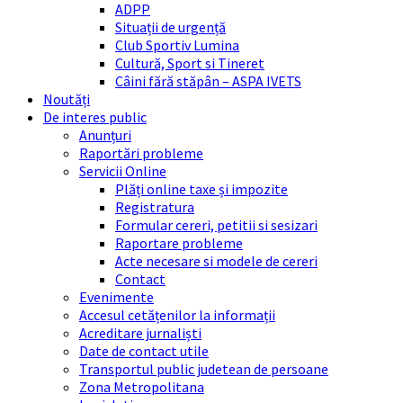
ADPP
Situații de urgență
Club Sportiv Lumina
Cultură, Sport si Tineret
Câini fără stăpân – ASPA IVETS
Noutăți
De interes public
Anunțuri
Raportări probleme
Servicii Online
Plăți online taxe și impozite
Registratura
Formular cereri, petitii si sesizari
Raportare probleme
Acte necesare si modele de cereri
Contact
Evenimente
Accesul cetățenilor la informații
Acreditare jurnaliști
Date de contact utile
Transportul public judetean de persoane
Zona Metropolitana