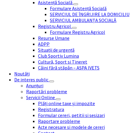
Asistență Socială
Formulare Asistență Socială
SERVICIUL DE ÎNGRIJIRE LA DOMICILIU
SERVICIUL AMBULANȚA SOCIALĂ
Registru Agricol
Formulare Registru Agricol
Resurse Umane
ADPP
Situații de urgență
Club Sportiv Lumina
Cultură, Sport si Tineret
Câini fără stăpân – ASPA IVETS
Noutăți
De interes public
Anunțuri
Raportări probleme
Servicii Online
Plăți online taxe și impozite
Registratura
Formular cereri, petitii si sesizari
Raportare probleme
Acte necesare si modele de cereri
Contact