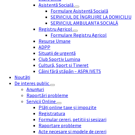
Asistență Socială
Formulare Asistență Socială
SERVICIUL DE ÎNGRIJIRE LA DOMICILIU
SERVICIUL AMBULANȚA SOCIALĂ
Registru Agricol
Formulare Registru Agricol
Resurse Umane
ADPP
Situații de urgență
Club Sportiv Lumina
Cultură, Sport si Tineret
Câini fără stăpân – ASPA IVETS
Noutăți
De interes public
Anunțuri
Raportări probleme
Servicii Online
Plăți online taxe și impozite
Registratura
Formular cereri, petitii si sesizari
Raportare probleme
Acte necesare si modele de cereri