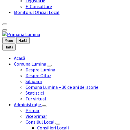
Legislatie
E-Consultare
Monitorul Oficial Local
Menu
Hartă
Hartă
Acasă
Comuna Lumina
Despre Lumina
Despre Oituz
Sibioara
Comuna Lumina – 30 de ani de istorie
Statistici
Tur virtual
Administrație
Primar
Viceprimar
Consiliul Local
Consilieri Locali