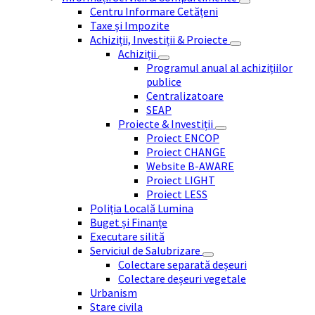
Centru Informare Cetățeni
Taxe și Impozite
Achiziții, Investiții & Proiecte
Achiziții
Programul anual al achizițiilor
publice
Centralizatoare
SEAP
Proiecte & Investiții
Proiect ENCOP
Proiect CHANGE
Website B-AWARE
Proiect LIGHT
Proiect LESS
Poliția Locală Lumina
Buget și Finanțe
Executare silită
Serviciul de Salubrizare
Colectare separată deșeuri
Colectare deșeuri vegetale
Urbanism
Stare civila