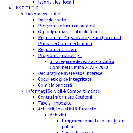
Istoric aleși locali
INSTITUȚIE
Despre instituție
Date de contact
Program de lucru cu publicul
Organigrama si statul de functii
Regulament Organizare și Funcționare al
Primăriei Comunei Lumina
Regulament Intern
Programe și strategii
Strategia de dezvoltare locală a
Comunei Lumina 2023 – 2030
Declarații de avere și de interese
Codul etic și de integritate
Comisia paritară
Informații Servicii & Compartimente
Centru Informare Cetățeni
Taxe și Impozite
Achiziții, Investiții & Proiecte
Achiziții
Programul anual al achizițiilor
publice
Centralizatoare