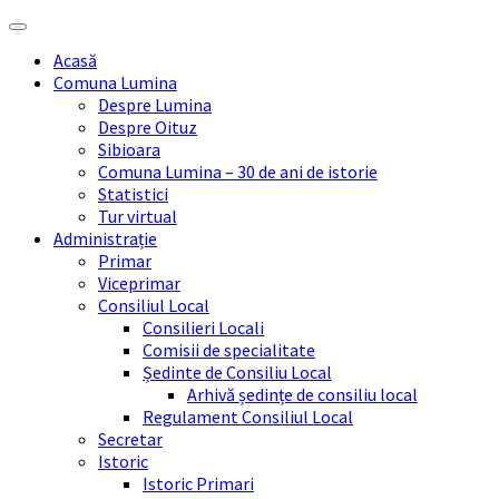
Skip
Skip
Skip
Skip
to
to
to
to
Acasă
content
left
right
footer
Comuna Lumina
sidebar
sidebar
Despre Lumina
Despre Oituz
Sibioara
Comuna Lumina – 30 de ani de istorie
Statistici
Tur virtual
Administrație
Primar
Viceprimar
Consiliul Local
Consilieri Locali
Comisii de specialitate
Ședinte de Consiliu Local
Arhivă ședințe de consiliu local
Regulament Consiliul Local
Secretar
Istoric
Istoric Primari