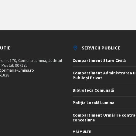
TUTIE
SERVICII PUBLICE
are nr. 170, Comuna Lumina, Judetul
Compartiment Stare Civilă
 Postal: 907175
primaria-lumina.ro
Compartiment Administrarea D
51828
Public și Privat
Biblioteca Comunală
Poliția Locală Lumina
Compartiment Urmărire contra
concesiune
MAI MULTE