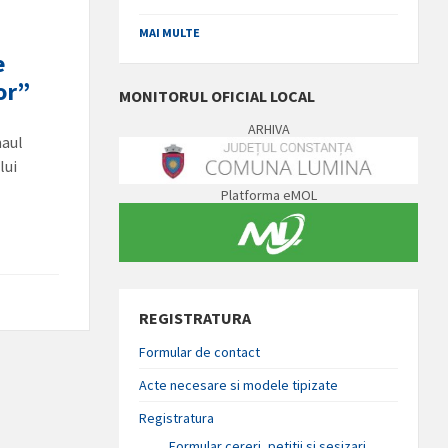
MAI MULTE
e
lor”
MONITORUL OFICIAL LOCAL
ARHIVA
maul
lui
Platforma eMOL
REGISTRATURA
Formular de contact
Acte necesare si modele tipizate
Registratura
Formular cereri, petitii si sesizari