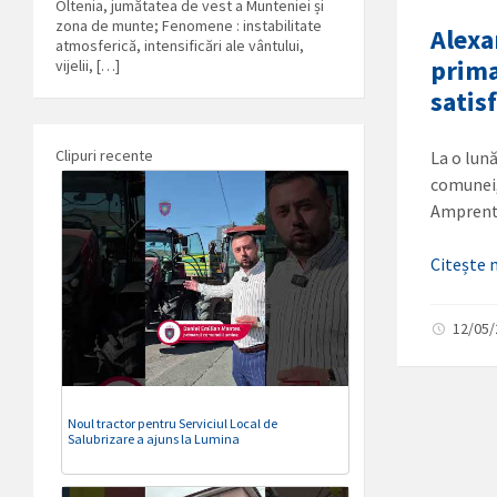
Oltenia, jumătatea de vest a Munteniei și
zona de munte; Fenomene : instabilitate
Alexa
atmosferică, intensificări ale vântului,
prima
vijelii, […]
satis
Clipuri recente
La o lun
comunei,
Amprent
Citește
12/05
Noul tractor pentru Serviciul Local de
Salubrizare a ajuns la Lumina