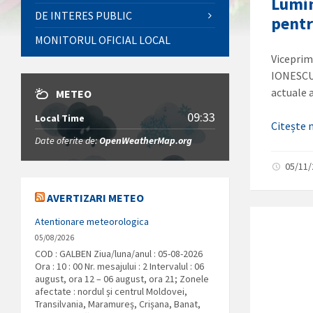
Lumin
DE INTERES PUBLIC
pentr
MONITORUL OFICIAL LOCAL
Viceprim
IONESCU,
actuale
METEO
09:33
Local Time
Citește
Date oferite de:
OpenWeatherMap.org
05/11
AVERTIZARI METEO
Atentionare meteorologica
05/08/2026
COD : GALBEN Ziua/luna/anul : 05-08-2026
Ora : 10 : 00 Nr. mesajului : 2 Intervalul : 06
august, ora 12 – 06 august, ora 21; Zonele
afectate : nordul și centrul Moldovei,
Transilvania, Maramureș, Crișana, Banat,