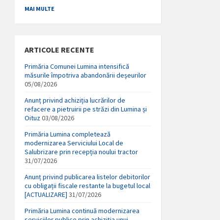
MAI MULTE
ARTICOLE RECENTE
Primăria Comunei Lumina intensifică
măsurile împotriva abandonării deșeurilor
05/08/2026
Anunț privind achiziția lucrărilor de
refacere a pietruirii pe străzi din Lumina și
Oituz
03/08/2026
Primăria Lumina completează
modernizarea Serviciului Local de
Salubrizare prin recepția noului tractor
31/07/2026
Anunț privind publicarea listelor debitorilor
cu obligații fiscale restante la bugetul local
[ACTUALIZARE]
31/07/2026
Primăria Lumina continuă modernizarea
serviciilor publice prin achiziția unui