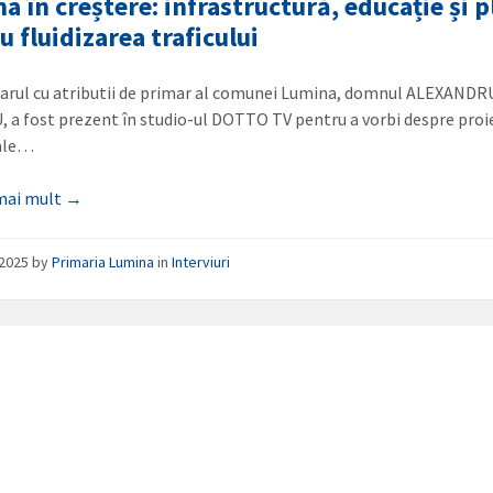
a în creștere: infrastructură, educație și p
u fluidizarea traficului
arul cu atributii de primar al comunei Lumina, domnul ALEXANDR
 a fost prezent în studio-ul DOTTO TV pentru a vorbi despre proi
 ale…
 mai mult →
/2025
by
Primaria Lumina
in
Interviuri