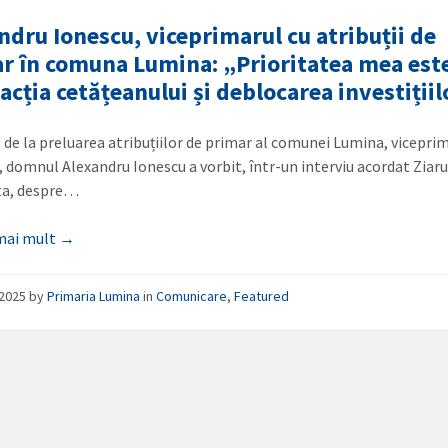
ndru Ionescu, viceprimarul cu atribuții de
r în comuna Lumina: „Prioritatea mea est
facția cetățeanului și deblocarea investiții
ă de la preluarea atribuțiilor de primar al comunei Lumina, vicepri
 domnul Alexandru Ionescu a vorbit, într-un interviu acordat Ziaru
a, despre…
 mai mult →
/2025
by
Primaria Lumina
in
Comunicare
,
Featured