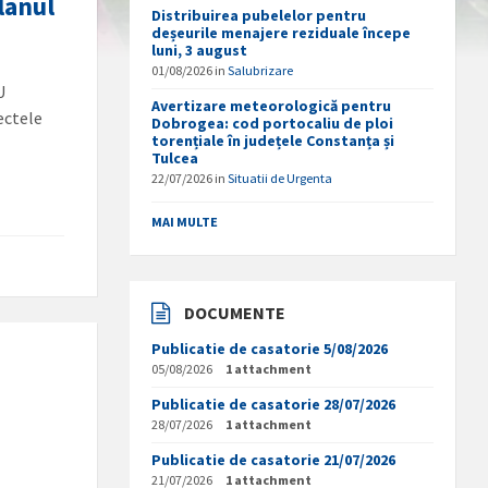
lanul
Distribuirea pubelelor pentru
deșeurile menajere reziduale începe
luni, 3 august
01/08/2026
in
Salubrizare
U
Avertizare meteorologică pentru
ectele
Dobrogea: cod portocaliu de ploi
torențiale în județele Constanța și
Tulcea
22/07/2026
in
Situatii de Urgenta
MAI MULTE
DOCUMENTE
Publicatie de casatorie 5/08/2026
05/08/2026
1 attachment
Publicatie de casatorie 28/07/2026
28/07/2026
1 attachment
Publicatie de casatorie 21/07/2026
21/07/2026
1 attachment