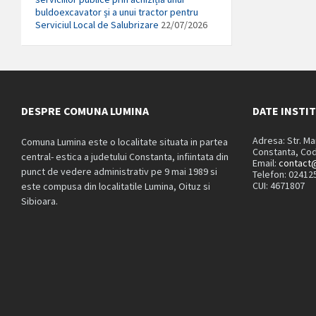
buldoexcavator și a unui tractor pentru
Serviciul Local de Salubrizare
22/07/2026
DESPRE COMUNA LUMINA
DATE INSTI
Adresa: Str. M
Comuna Lumina este o localitate situata in partea
Constanta, Cod
central- estica a judetului Constanta, infiintata din
Email:
contact@
punct de vedere administrativ pe 9 mai 1989 si
Telefon: 02412
CUI: 4671807
este compusa din localitatile Lumina, Oituz si
Sibioara.