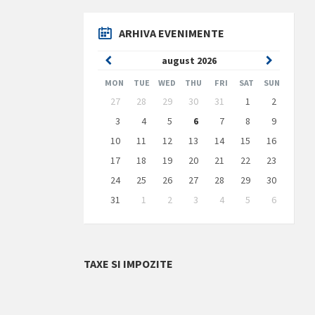
ARHIVA EVENIMENTE
Previous
Next
august
2026
Month
Month
MON
TUE
WED
THU
FRI
SAT
SUN
Skip
27
28
29
30
31
1
2
calendar
days
3
4
5
6
7
8
9
10
11
12
13
14
15
16
17
18
19
20
21
22
23
24
25
26
27
28
29
30
31
1
2
3
4
5
6
Back
to
calendar
days
TAXE SI IMPOZITE