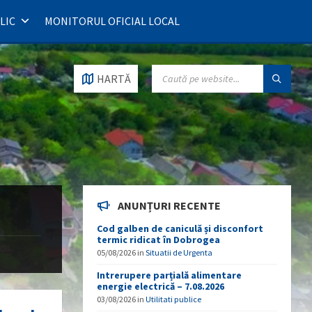
LIC
MONITORUL OFICIAL LOCAL
SEARCH:
HARTĂ
ANUNȚURI RECENTE
Cod galben de caniculă și disconfort
termic ridicat în Dobrogea
05/08/2026
in
Situatii de Urgenta
Intrerupere parțială alimentare
energie electrică – 7.08.2026
03/08/2026
in
Utilitati publice