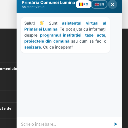
Primăria Comunei Lumina
×
EN
RO
Asistent virtual
Salut! 
 Sunt 
asistentul virtual al 
Primăriei Lumina
. Te pot ajuta cu informații 
despre 
programul instituției
, 
taxe
, 
acte
, 
proiectele din comună
 sau cum să faci o 
ORE DE LUCRU
sesizare
. Cu ce începem?
PROGRAM INSTITUTIE
Luni, Miercuri, Joi: 8-16
omeniului
Marti: 8-18
Vineri: 8-14
PROGRAMUL CU PUBLICUL
[vezi program]
cte de
➤