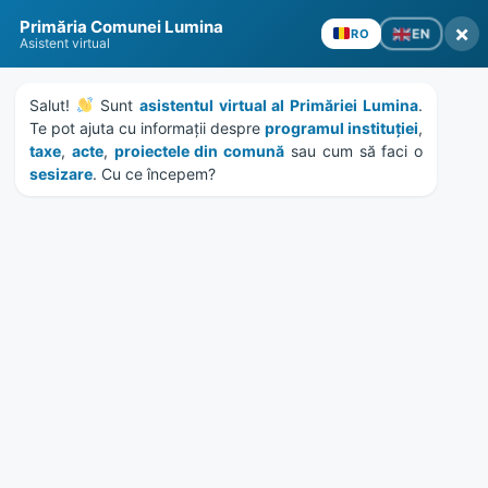
Skip
Skip
Skip
Skip
to
to
to
to
content
left
right
footer
sidebar
sidebar
Primăria Comunei Lumina
×
EN
RO
Asistent virtual
Salut! 
 Sunt 
asistentul virtual al Primăriei Lumina
. 
Te pot ajuta cu informații despre 
programul instituției
, 
MENU
taxe
, 
acte
, 
proiectele din comună
 sau cum să faci o 
sesizare
. Cu ce începem?
Etichetă:
teren sport
Home
News
/