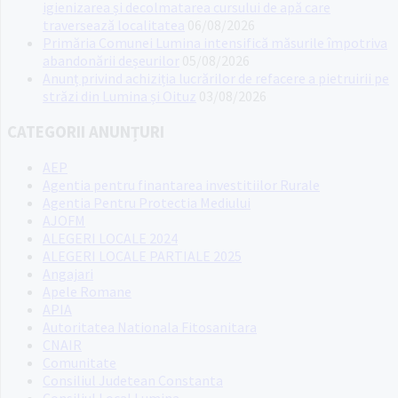
igienizarea și decolmatarea cursului de apă care
traversează localitatea
06/08/2026
Primăria Comunei Lumina intensifică măsurile împotriva
abandonării deșeurilor
05/08/2026
Anunț privind achiziția lucrărilor de refacere a pietruirii pe
străzi din Lumina și Oituz
03/08/2026
CATEGORII ANUNȚURI
AEP
Agentia pentru finantarea investitiilor Rurale
Agentia Pentru Protectia Mediului
AJOFM
ALEGERI LOCALE 2024
ALEGERI LOCALE PARTIALE 2025
Angajari
Apele Romane
APIA
Autoritatea Nationala Fitosanitara
CNAIR
Comunitate
Consiliul Judetean Constanta