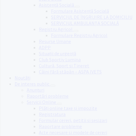
Asistență Socială
Formulare Asistență Socială
SERVICIUL DE ÎNGRIJIRE LA DOMICILIU
SERVICIUL AMBULANȚA SOCIALĂ
Registru Agricol
Formulare Registru Agricol
Resurse Umane
ADPP
Situații de urgență
Club Sportiv Lumina
Cultură, Sport si Tineret
Câini fără stăpân – ASPA IVETS
Noutăți
De interes public
Anunțuri
Raportări probleme
Servicii Online
Plăți online taxe și impozite
Registratura
Formular cereri, petitii si sesizari
Raportare probleme
Acte necesare si modele de cereri