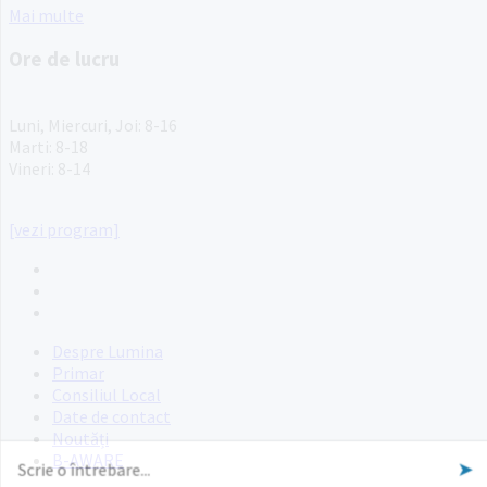
Mai multe
Ore de lucru
PROGRAM INSTITUTIE
Luni, Miercuri, Joi: 8-16
Marti: 8-18
Vineri: 8-14
PROGRAMUL CU PUBLICUL
[vezi program]
Email
Facebook
YouTube
Despre Lumina
Primar
Consiliul Local
Date de contact
Noutăți
B-AWARE