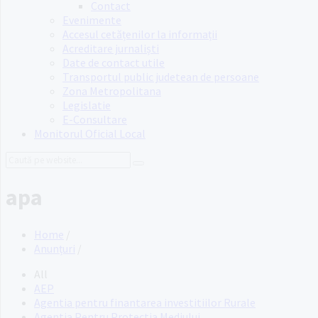
Contact
Evenimente
Accesul cetățenilor la informații
Acreditare jurnaliști
Date de contact utile
Transportul public judetean de persoane
Zona Metropolitana
Legislatie
E-Consultare
Monitorul Oficial Local
Search:
apa
Home
/
Anunțuri
/
All
AEP
Agentia pentru finantarea investitiilor Rurale
Agentia Pentru Protectia Mediului