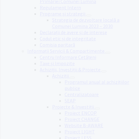
Primăriei Comunei Lumina
Regulament Intern
Programe și strategii
Strategia de dezvoltare locală a
Comunei Lumina 2023 – 2030
Declarații de avere și de interese
Codul etic și de integritate
Comisia paritară
Informații Servicii & Compartimente
Centru Informare Cetățeni
Taxe și Impozite
Achiziții, Investiții & Proiecte
Achiziții
Programul anual al achizițiilor
publice
Centralizatoare
SEAP
Proiecte & Investiții
Proiect ENCOP
Proiect CHANGE
Website B-AWARE
Proiect LIGHT
Proiect LESS