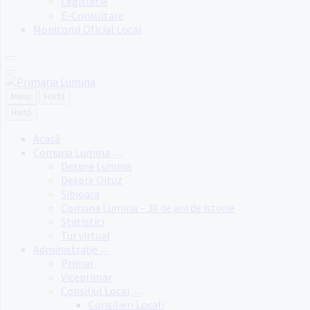
Legislatie
E-Consultare
Monitorul Oficial Local
Menu
Hartă
Hartă
Acasă
Comuna Lumina
Despre Lumina
Despre Oituz
Sibioara
Comuna Lumina – 30 de ani de istorie
Statistici
Tur virtual
Administrație
Primar
Viceprimar
Consiliul Local
Consilieri Locali