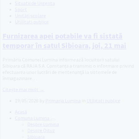
Situatii de Urgenta
Sport
Unități școlare
Utilitati publice
Furnizarea apei potabile va fi sistată
temporar în satul Sibioara, joi, 21 mai
Primăria Comunei Lumina informează locuitorii satului
Sibioara că RAJA S.A. Constanța a transmis o informare privind
efectuarea unor lucrări de mentenanță la sistemele de
înmagazinare…
Citește mai mult →
19/05/2026
by
Primaria Lumina
in
Utilitati publice
Acasă
Comuna Lumina
Despre Lumina
Despre Oituz
Sibioara