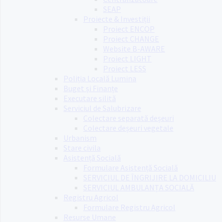
SEAP
Proiecte & Investiții
Proiect ENCOP
Proiect CHANGE
Website B-AWARE
Proiect LIGHT
Proiect LESS
Poliția Locală Lumina
Buget și Finanțe
Executare silită
Serviciul de Salubrizare
Colectare separată deșeuri
Colectare deșeuri vegetale
Urbanism
Stare civila
Asistență Socială
Formulare Asistență Socială
SERVICIUL DE ÎNGRIJIRE LA DOMICILIU
SERVICIUL AMBULANȚA SOCIALĂ
Registru Agricol
Formulare Registru Agricol
Resurse Umane