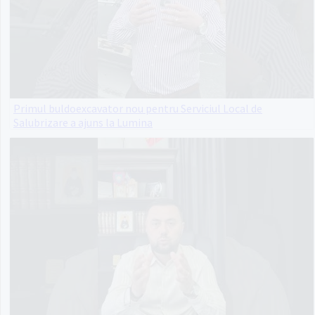
Primul buldoexcavator nou pentru Serviciul Local de
Salubrizare a ajuns la Lumina