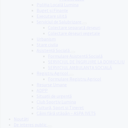
Poliția Locală Lumina
Buget și Finanțe
Executare silită
Serviciul de Salubrizare
Colectare separată deșeuri
Colectare deșeuri vegetale
Urbanism
Stare civila
Asistență Socială
Formulare Asistență Socială
SERVICIUL DE ÎNGRIJIRE LA DOMICILIU
SERVICIUL AMBULANȚA SOCIALĂ
Registru Agricol
Formulare Registru Agricol
Resurse Umane
ADPP
Situații de urgență
Club Sportiv Lumina
Cultură, Sport si Tineret
Câini fără stăpân – ASPA IVETS
Noutăți
De interes public