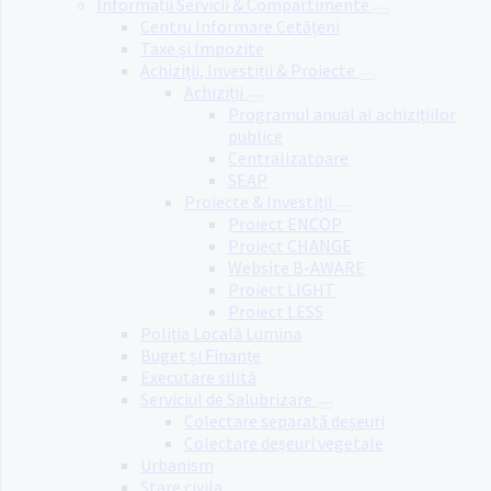
Informații Servicii & Compartimente
Centru Informare Cetățeni
Taxe și Impozite
Achiziții, Investiții & Proiecte
Achiziții
Programul anual al achizițiilor
publice
Centralizatoare
SEAP
Proiecte & Investiții
Proiect ENCOP
Proiect CHANGE
Website B-AWARE
Proiect LIGHT
Proiect LESS
Poliția Locală Lumina
Buget și Finanțe
Executare silită
Serviciul de Salubrizare
Colectare separată deșeuri
Colectare deșeuri vegetale
Urbanism
Stare civila