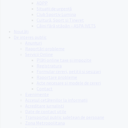
ADPP
Situații de urgență
Club Sportiv Lumina
Cultură, Sport si Tineret
Câini fără stăpân – ASPA IVETS
Noutăți
De interes public
Anunțuri
Raportări probleme
Servicii Online
Plăți online taxe și impozite
Registratura
Formular cereri, petitii si sesizari
Raportare probleme
Acte necesare si modele de cereri
Contact
Evenimente
Accesul cetățenilor la informații
Acreditare jurnaliști
Date de contact utile
Transportul public judetean de persoane
Zona Metropolitana