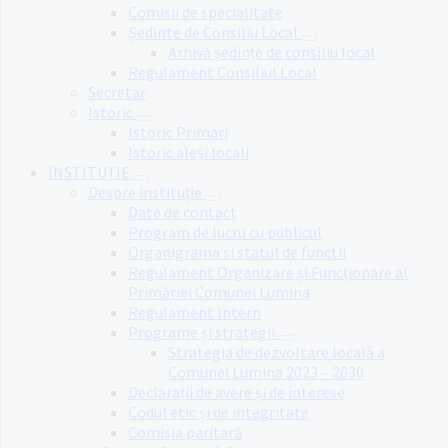
Comisii de specialitate
Ședinte de Consiliu Local
Arhivă ședințe de consiliu local
Regulament Consiliul Local
Secretar
Istoric
Istoric Primari
Istoric aleși locali
INSTITUȚIE
Despre instituție
Date de contact
Program de lucru cu publicul
Organigrama si statul de functii
Regulament Organizare și Funcționare al
Primăriei Comunei Lumina
Regulament Intern
Programe și strategii
Strategia de dezvoltare locală a
Comunei Lumina 2023 – 2030
Declarații de avere și de interese
Codul etic și de integritate
Comisia paritară