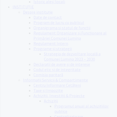
Istoric aleși locali
INSTITUȚIE
Despre instituție
Date de contact
Program de lucru cu publicul
Organigrama si statul de functii
Regulament Organizare și Funcționare al
Primăriei Comunei Lumina
Regulament Intern
Programe și strategii
Strategia de dezvoltare locală a
Comunei Lumina 2023 – 2030
Declarații de avere și de interese
Codul etic și de integritate
Comisia paritară
Informații Servicii & Compartimente
Centru Informare Cetățeni
Taxe și Impozite
Achiziții, Investiții & Proiecte
Achiziții
Programul anual al achizițiilor
publice
Centralizatoare