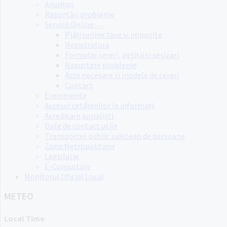
Anunțuri
Raportări probleme
Servicii Online
Plăți online taxe și impozite
Registratura
Formular cereri, petitii si sesizari
Raportare probleme
Acte necesare si modele de cereri
Contact
Evenimente
Accesul cetățenilor la informații
Acreditare jurnaliști
Date de contact utile
Transportul public judetean de persoane
Zona Metropolitana
Legislatie
E-Consultare
Monitorul Oficial Local
METEO
Local Time