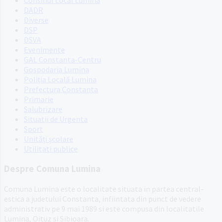
Consiliul Local Lumina
DADR
Diverse
DSP
DSVA
Evenimente
GAL Constanta-Centru
Gospodaria Lumina
Poliția Locală Lumina
Prefectura Constanta
Primarie
Salubrizare
Situatii de Urgenta
Sport
Unități școlare
Utilitati publice
Despre Comuna Lumina
Comuna Lumina este o localitate situata in partea central-
estica a judetului Constanta, infiintata din punct de vedere
administrativ pe 9 mai 1989 si este compusa din localitatile
Lumina, Oituz si Sibioara.