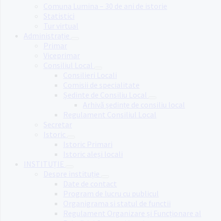
Comuna Lumina – 30 de ani de istorie
Statistici
Tur virtual
Administrație
Primar
Viceprimar
Consiliul Local
Consilieri Locali
Comisii de specialitate
Ședinte de Consiliu Local
Arhivă ședințe de consiliu local
Regulament Consiliul Local
Secretar
Istoric
Istoric Primari
Istoric aleși locali
INSTITUȚIE
Despre instituție
Date de contact
Program de lucru cu publicul
Organigrama si statul de functii
Regulament Organizare și Funcționare al