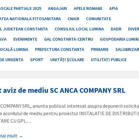
LOCALE PARTIALE 2025
ANGAJARI
APELE ROMANE
APIA
ATEA NATIONALA FITOSANITARA
CNAIR
COMUNITATE
UL JUDETEAN CONSTANTA
CONSILIUL LOCAL LUMINA
DADR
DIVE
SVA
EVENIMENTE
GAL CONSTANTA-CENTRU
GOSPODARIA LUMIN
LOCALĂ LUMINA
PREFECTURA CONSTANTA
PRIMARIE
SALUBRIZAR
 DE URGENTA
SPORT
UNITĂȚI ȘCOLARE
UTILITATI PUBLICE
 aviz de mediu SC ANCA COMPANY SRL
COMPANY SRL, anunta publicul interesat asupra depunerii solicitar
a acordului de mediu pentru proiectul INSTALATIE DE DISTRIBUTI
TARE CU GPL…
 mai mult →