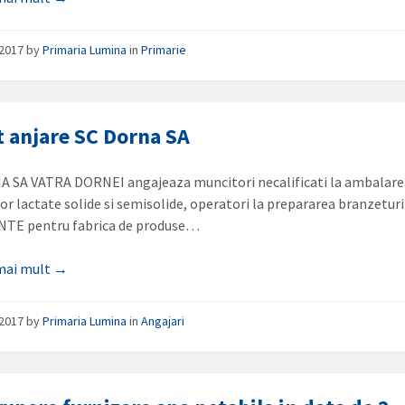
/2017
by
Primaria Lumina
in
Primarie
 anjare SC Dorna SA
 SA VATRA DORNEI angajeaza muncitori necalificati la ambalar
or lactate solide si semisolide, operatori la prepararea branzeturi
TE pentru fabrica de produse…
 mai mult →
/2017
by
Primaria Lumina
in
Angajari