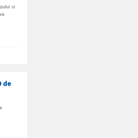
zului si
 va
0 de
de