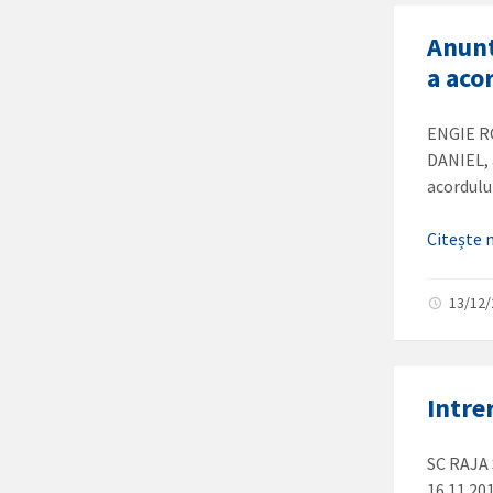
Anunt
a aco
ENGIE RO
DANIEL, 
acordulu
Citește
13/12
Intre
SC RAJA 
16.11.20