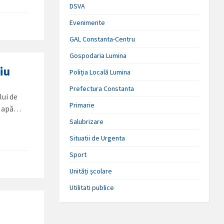
DSVA
Evenimente
GAL Constanta-Centru
Gospodaria Lumina
iu
Poliția Locală Lumina
Prefectura Constanta
lui de
Primarie
şi apă…
Salubrizare
Situatii de Urgenta
Sport
Unități școlare
Utilitati publice