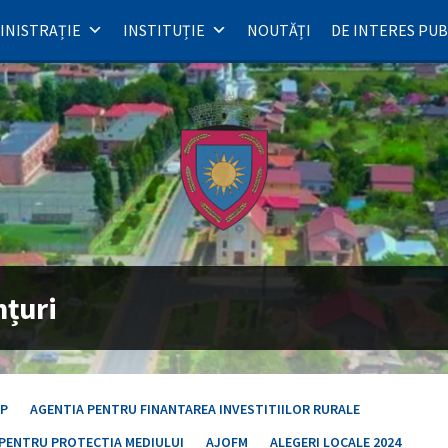
INISTRAȚIE
INSTITUȚIE
NOUTĂȚI
DE INTERES PUB
țuri
EP
AGENTIA PENTRU FINANTAREA INVESTITIILOR RURALE
 PENTRU PROTECTIA MEDIULUI
AJOFM
ALEGERI LOCALE 2024