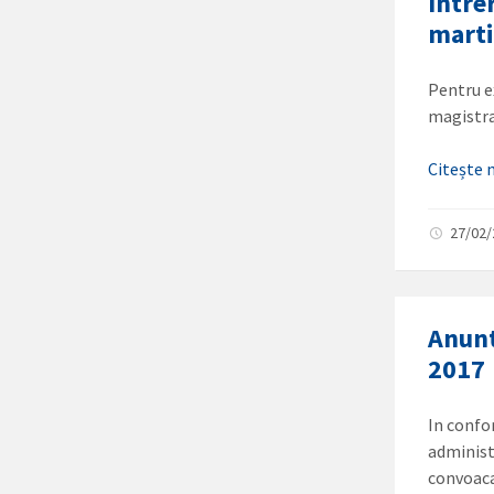
Intre
mart
Pentru ex
magistra
Citește
27/02
Anunt
2017
In confor
administr
convoaca