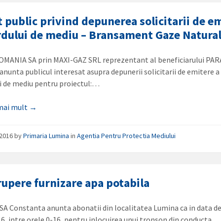
 public privind depunerea solicitarii de e
rdului de mediu – Bransament Gaze Natura
MANIA SA prin MAXI-GAZ SRL reprezentant al beneficiarului PA
anunta publicul interesat asupra depunerii solicitarii de emitere a
i de mediu pentru proiectul:…
 mai mult →
/2016
by
Primaria Lumina
in
Agentia Pentru Protectia Mediului
rupere furnizare apa potabila
SA Constanta anunta abonatii din localitatea Lumina ca in data d
16, intre orele 0-16, pentru inlocuirea unui tronson din conducta