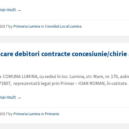
 mai mult →
/2017
by
Primaria Lumina
in
Consiliul Local Lumina
icare debitori contracte concesiunie/chirie
a COMUNA LUMINA, cu sediul în loc. Lumina, str. Mare, nr. 170, avâ
671807, reprezentată legal prin Primar – IOAN ROMAN, în calitat
 mai mult →
/2017
by
Primaria Lumina
in
Primarie