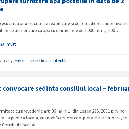
rupere furnizare apa potabila in data de 2
ie
ecutarea unor lucrãri de reabilitare și de remediere a unor avarii l
lele de alimentare cu apã cu diametrele de 1.000 mm și 600…
 mai mult →
/2017
by
Primaria Lumina
in
Utilitati publice
 convocare sedinta consiliul local – februa
mitate cu prevederile art. 36 (alin. 1) din Legea 215/2001 privind
atia publica locala, cu modificarile si completarile ulterioare, se
 Consiliul Local al…