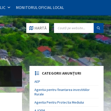
LIC
MONITORUL OFICIAL LOCAL
SEARCH:
HARTĂ
CATEGORII ANUNȚURI
AEP
Agentia pentru finantarea investitiilor
Rurale
Agentia Pentru Protectia Mediului
AJOFM