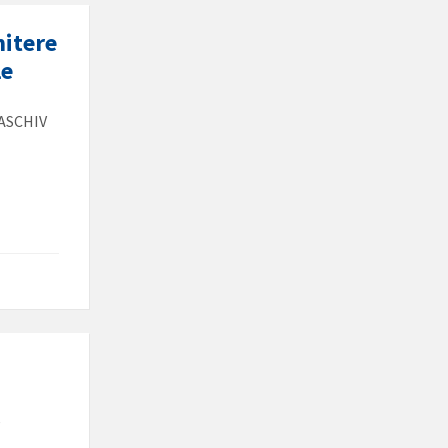
mitere
le
RASCHIV
e