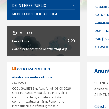
DE INTERES PUBLIC
ALEGERI 
MONITORUL OFICIAL LOCAL
AUTORIT
CONSILI
DSP
D
METEO
POLIȚIA 
17:29
Local Time
SITUATII
Date oferite de:
OpenWeatherMap.org
AVERTIZARI METEO
Anunt
Atentionare meteorologica
SC ANCA 
08/08/2026
COD : GALBEN Ziua/luna/anul : 08-08-2026
emitere 
Ora : 10 : 00 Nr. mesajului : 2 Intervalul :
ALIMEN
conform textului; Zonele afectate :
conform textului și hărții; Fenomene :
intensificări ale vântului; Mesaj :
Citește