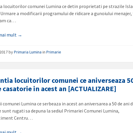
ia locuitorilor comunei Lumina ce detin proprietati pe strazile Isla
 Urmare a modificarii programului de ridicare a gunoiului menajer,
cam ca…
 mai mult →
/2017
by
Primaria Lumina
in
Primarie
entia locuitorilor comunei ce aniverseaza 5
e casatorie in acest an [ACTUALIZARE]
ii comunei Lumina ce serbeaza in acest an aniversarea a 50 de ani 
e sunt rugati sa depuna la sediul Primariei Comunei Lumina,
iment Centru…
 mai mult →