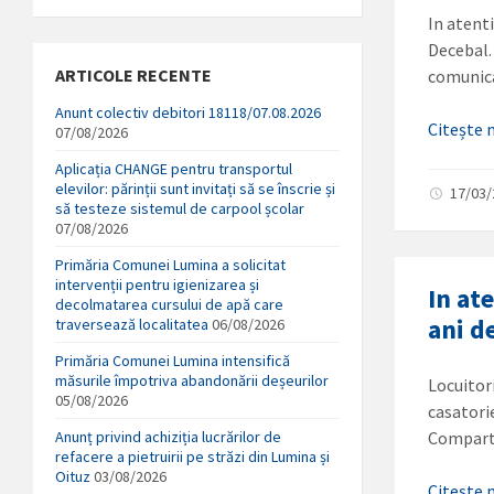
In atent
Decebal.
ARTICOLE RECENTE
comuni
Anunt colectiv debitori 18118/07.08.2026
Citește
07/08/2026
Aplicația CHANGE pentru transportul
elevilor: părinții sunt invitați să se înscrie și
17/03
să testeze sistemul de carpool școlar
07/08/2026
Primăria Comunei Lumina a solicitat
intervenții pentru igienizarea și
In at
decolmatarea cursului de apă care
ani d
traversează localitatea
06/08/2026
Primăria Comunei Lumina intensifică
măsurile împotriva abandonării deșeurilor
Locuitor
05/08/2026
casatori
Anunț privind achiziția lucrărilor de
Compart
refacere a pietruirii pe străzi din Lumina și
Oituz
03/08/2026
Citește