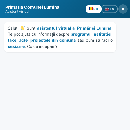
Skip
Skip
Skip
Skip
to
to
to
to
Primăria Comunei Lumina
×
EN
RO
content
left
right
footer
Asistent virtual
sidebar
sidebar
Salut! 
 Sunt 
asistentul virtual al Primăriei Lumina
. 
Te pot ajuta cu informații despre 
programul instituției
, 
taxe
, 
acte
, 
proiectele din comună
 sau cum să faci o 
sesizare
. Cu ce începem?
MENU
Cursuri gratuite operator
calculator
Home
News
/