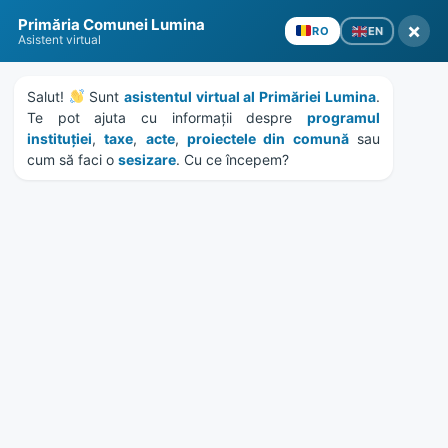
Skip
Skip
Primăria Comunei Lumina
to
to
×
EN
RO
Asistent virtual
content
footer
Salut! 
 Sunt 
asistentul virtual al Primăriei Lumina
. 
Te pot ajuta cu informații despre 
programul 
instituției
, 
taxe
, 
acte
, 
proiectele din comună
 sau 
cum să faci o 
sesizare
. Cu ce începem?
MENU
Declaratie online obtinere
subventie APIA
Home
News
/