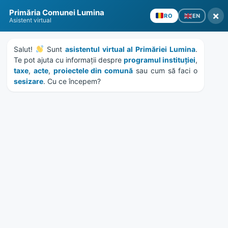
Skip
Skip
Skip
Skip
Primăria Comunei Lumina
to
to
to
to
×
EN
RO
Asistent virtual
content
left
right
footer
sidebar
sidebar
Salut! 
 Sunt 
asistentul virtual al Primăriei Lumina
. 
Te pot ajuta cu informații despre 
programul instituției
, 
taxe
, 
acte
, 
proiectele din comună
 sau cum să faci o 
sesizare
. Cu ce începem?
MENU
HCL 147/2021 – aprobare
raport de evaluare teren
str. Soimului nr. 9
Home
Documente
/