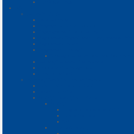
Istoric aleși locali
INSTITUȚIE
Despre instituție
Date de contact
Program de lucru cu publicul
Organigrama si statul de functii
Regulament Organizare și Funcționare al Prim
Regulament Intern
Programe și strategii
Strategia de dezvoltare locală a Comune
Declarații de avere și de interese
Codul etic și de integritate
Comisia paritară
Informații Servicii & Compartimente
Centru Informare Cetățeni
Taxe și Impozite
Achiziții, Investiții & Proiecte
Achiziții
Programul anual al achizițiilor pub
Centralizatoare
SEAP
Proiecte & Investiții
Proiect ENCOP