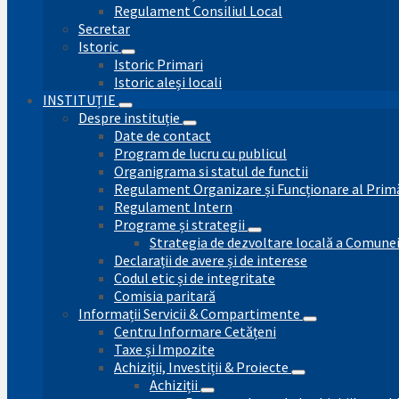
Regulament Consiliul Local
Secretar
Istoric
Istoric Primari
Istoric aleși locali
INSTITUȚIE
Despre instituție
Date de contact
Program de lucru cu publicul
Organigrama si statul de functii
Regulament Organizare și Funcționare al Prim
Regulament Intern
Programe și strategii
Strategia de dezvoltare locală a Comune
Declarații de avere și de interese
Codul etic și de integritate
Comisia paritară
Informații Servicii & Compartimente
Centru Informare Cetățeni
Taxe și Impozite
Achiziții, Investiții & Proiecte
Achiziții