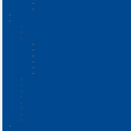
Cultură, Sport si Tineret
Câini fără stăpân – ASPA IVETS
Noutăți
De interes public
Anunțuri
Raportări probleme
Servicii Online
Plăți online taxe și impozite
Registratura
Formular cereri, petitii si sesizari
Raportare probleme
Acte necesare si modele de cereri
Contact
Evenimente
Accesul cetățenilor la informații
Acreditare jurnaliști
Date de contact utile
Transportul public judetean de persoane
Zona Metropolitana
Legislatie
E-Consultare
Monitorul Oficial Local