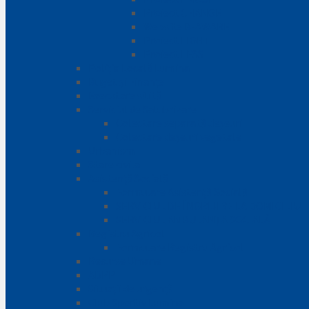
Proiect CHANGE
Website B-AWARE
Proiect LIGHT
Proiect LESS
Poliția Locală Lumina
Buget și Finanțe
Executare silită
Serviciul de Salubrizare
Colectare separată deșeuri
Colectare deșeuri vegetale
Urbanism
Stare civila
Asistență Socială
Formulare Asistență Socială
SERVICIUL DE ÎNGRIJIRE LA DOMICILIU
SERVICIUL AMBULANȚA SOCIALĂ
Registru Agricol
Formulare Registru Agricol
Resurse Umane
ADPP
Situații de urgență
Club Sportiv Lumina