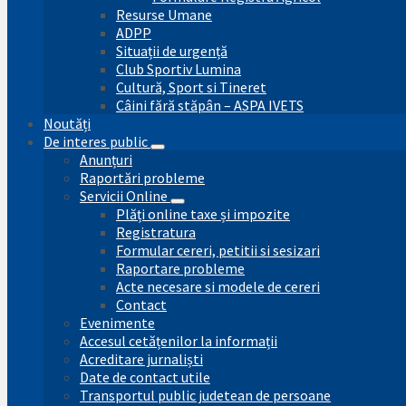
Resurse Umane
ADPP
Situații de urgență
Club Sportiv Lumina
Cultură, Sport si Tineret
Câini fără stăpân – ASPA IVETS
Noutăți
De interes public
Anunțuri
Raportări probleme
Servicii Online
Plăți online taxe și impozite
Registratura
Formular cereri, petitii si sesizari
Raportare probleme
Acte necesare si modele de cereri
Contact
Evenimente
Accesul cetățenilor la informații
Acreditare jurnaliști
Date de contact utile
Transportul public judetean de persoane