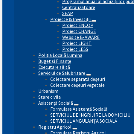
Programul anual al achizițiilor pub
Centralizatoare
SEAP
Proiecte & Investiții
Proiect ENCOP
Proiect CHANGE
Website B-AWARE
Proiect LIGHT
Proiect LESS
Poliția Locală Lumina
Buget și Finanțe
Executare silită
Serviciul de Salubrizare
Colectare separată deșeuri
Colectare deșeuri vegetale
Urbanism
Stare civila
Asistență Socială
Formulare Asistență Socială
SERVICIUL DE ÎNGRIJIRE LA DOMICILIU
SERVICIUL AMBULANȚA SOCIALĂ
Registru Agricol
Formulare Registru Agricol