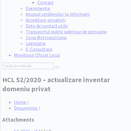
Contact
Evenimente
Accesul cetățenilor la informații
Acreditare jurnaliști
Date de contact utile
Transportul public judetean de persoane
Zona Metropolitana
Legislatie
E-Consultare
Monitorul Oficial Local
Search:
HCL 52/2020 – actualizare inventar
domeniu privat
Home
/
Documente
/
Attachments