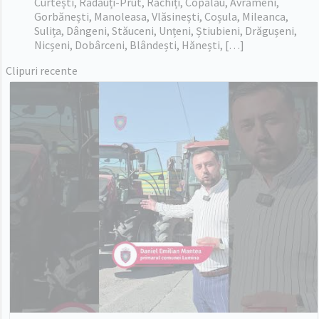
Curtești, Rădăuți-Prut, Răchiți, Copălău, Avrămeni,
Gorbănești, Manoleasa, Vlăsinești, Coșula, Mileanca,
Sulița, Dângeni, Stăuceni, Unțeni, Știubieni, Drăgușeni,
Nicșeni, Dobârceni, Blândești, Hănești, […]
Clipuri recente