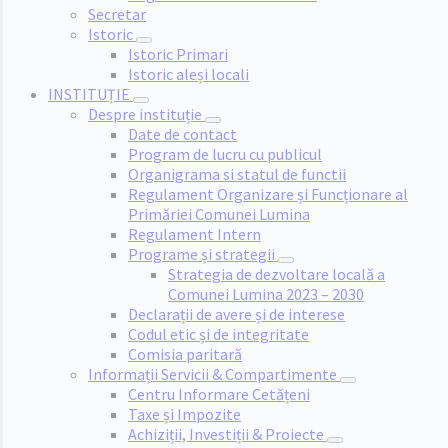
Secretar
Istoric
Istoric Primari
Istoric aleși locali
INSTITUȚIE
Despre instituție
Date de contact
Program de lucru cu publicul
Organigrama si statul de functii
Regulament Organizare și Funcționare al
Primăriei Comunei Lumina
Regulament Intern
Programe și strategii
Strategia de dezvoltare locală a
Comunei Lumina 2023 – 2030
Declarații de avere și de interese
Codul etic și de integritate
Comisia paritară
Informații Servicii & Compartimente
Centru Informare Cetățeni
Taxe și Impozite
Achiziții, Investiții & Proiecte