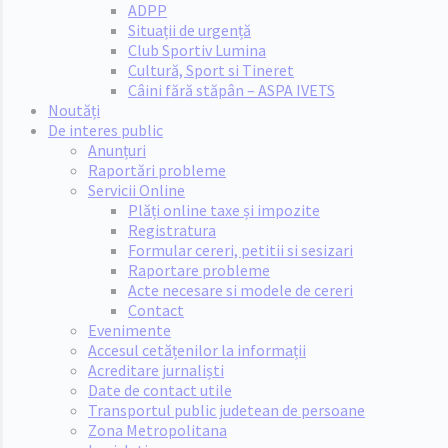
ADPP
Situații de urgență
Club Sportiv Lumina
Cultură, Sport si Tineret
Câini fără stăpân – ASPA IVETS
Noutăți
De interes public
Anunțuri
Raportări probleme
Servicii Online
Plăți online taxe și impozite
Registratura
Formular cereri, petitii si sesizari
Raportare probleme
Acte necesare si modele de cereri
Contact
Evenimente
Accesul cetățenilor la informații
Acreditare jurnaliști
Date de contact utile
Transportul public judetean de persoane
Zona Metropolitana