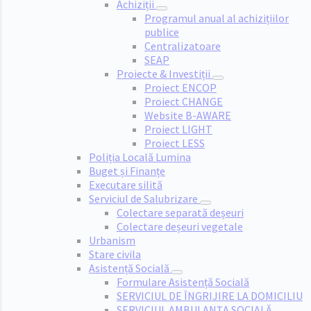
Achiziții
Programul anual al achizițiilor
publice
Centralizatoare
SEAP
Proiecte & Investiții
Proiect ENCOP
Proiect CHANGE
Website B-AWARE
Proiect LIGHT
Proiect LESS
Poliția Locală Lumina
Buget și Finanțe
Executare silită
Serviciul de Salubrizare
Colectare separată deșeuri
Colectare deșeuri vegetale
Urbanism
Stare civila
Asistență Socială
Formulare Asistență Socială
SERVICIUL DE ÎNGRIJIRE LA DOMICILIU
SERVICIUL AMBULANȚA SOCIALĂ