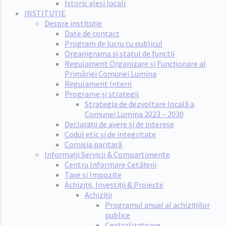
Istoric aleși locali
INSTITUȚIE
Despre instituție
Date de contact
Program de lucru cu publicul
Organigrama si statul de functii
Regulament Organizare și Funcționare al
Primăriei Comunei Lumina
Regulament Intern
Programe și strategii
Strategia de dezvoltare locală a
Comunei Lumina 2023 – 2030
Declarații de avere și de interese
Codul etic și de integritate
Comisia paritară
Informații Servicii & Compartimente
Centru Informare Cetățeni
Taxe și Impozite
Achiziții, Investiții & Proiecte
Achiziții
Programul anual al achizițiilor
publice
Centralizatoare