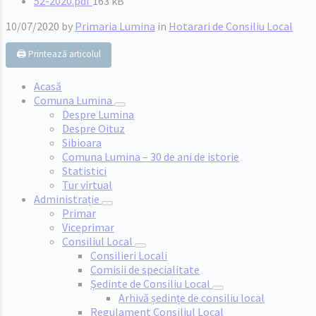
File
52-2020.pdf
163 kB
size:
10/07/2020
by
Primaria Lumina
in
Hotarari de Consiliu Local
🖨️ Printează articolul
Acasă
Comuna Lumina
Despre Lumina
Despre Oituz
Sibioara
Comuna Lumina – 30 de ani de istorie
Statistici
Tur virtual
Administrație
Primar
Viceprimar
Consiliul Local
Consilieri Locali
Comisii de specialitate
Ședinte de Consiliu Local
Arhivă ședințe de consiliu local
Regulament Consiliul Local