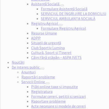
Asistență Socială
Formulare Asistență Socială
SERVICIUL DE ÎNGRIJIRE LA DOMICILIU
SERVICIUL AMBULANȚA SOCIALĂ
Registru Agricol
Formulare Registru Agricol
Resurse Umane
ADPP
Situații de urgență
Club Sportiv Lumina
Cultură, Sport si Tineret
Câini fără stăpân – ASPA IVETS
Noutăți
De interes public
Anunțuri
Raportări probleme
Servicii Online
Plăți online taxe și impozite
Registratura
Formular cereri, petitii si sesizari
Raportare probleme
Acte necesare si modele de cereri