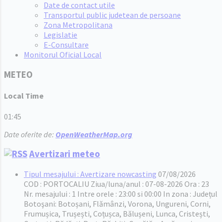
Date de contact utile
Transportul public judetean de persoane
Zona Metropolitana
Legislatie
E-Consultare
Monitorul Oficial Local
METEO
Local Time
01:45
Date oferite de:
OpenWeatherMap.org
Avertizari meteo
Tipul mesajului : Avertizare nowcasting
07/08/2026
COD : PORTOCALIU Ziua/luna/anul : 07-08-2026 Ora : 23
Nr. mesajului : 1 Intre orele : 23:00 si 00:00 In zona : Județul
Botoşani: Botoșani, Flămânzi, Vorona, Ungureni, Corni,
Frumușica, Trușești, Coțușca, Bălușeni, Lunca, Cristești,