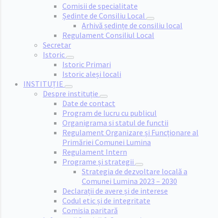
Comisii de specialitate
Ședinte de Consiliu Local
Arhivă ședințe de consiliu local
Regulament Consiliul Local
Secretar
Istoric
Istoric Primari
Istoric aleși locali
INSTITUȚIE
Despre instituție
Date de contact
Program de lucru cu publicul
Organigrama si statul de functii
Regulament Organizare și Funcționare al
Primăriei Comunei Lumina
Regulament Intern
Programe și strategii
Strategia de dezvoltare locală a
Comunei Lumina 2023 – 2030
Declarații de avere și de interese
Codul etic și de integritate
Comisia paritară