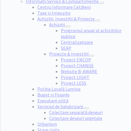
Informații Servicii & Compartimente
Centru Informare Cetățeni
Taxe și Impozite
Achiziții, Investiții & Proiecte
Achiziții
Programul anual al achizițiilor
publice
Centralizatoare
SEAP
Proiecte & Investiții
Proiect ENCOP
Proiect CHANGE
Website B-AWARE
Proiect LIGHT
Proiect LESS
Poliția Locală Lumina
Buget și Finanțe
Executare silită
Serviciul de Salubrizare
Colectare separată deșeuri
Colectare deșeuri vegetale
Urbanism
Stare civila