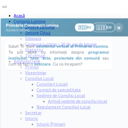
Skip
Skip
Skip
Skip
to
to
to
to
Acasă
content
left
right
footer
Comuna Lumina
sidebar
sidebar
Despre Lumina
Despre Oituz
Sibioara
Comuna Lumina – 30 de ani de istorie
Statistici
Tur virtual
Administrație
Primar
Viceprimar
Consiliul Local
Consilieri Locali
Comisii de specialitate
Ședinte de Consiliu Local
Arhivă ședințe de consiliu local
Regulament Consiliul Local
Secretar
Istoric
Istoric Primari