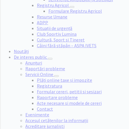
Registru Agricol
Formulare Registru Agricol
Resurse Umane
ADPP
Situații de urgență
Club Sportiv Lumina
Cultură, Sport si Tineret
Câini fără stăpân – ASPA IVETS
Noutăți
De interes public
Anunțuri
Raportări probleme
Servicii Online
Plăți online taxe și impozite
Registratura
Formular cereri, petitii si sesizari
Raportare probleme
Acte necesare si modele de cereri
Contact
Evenimente
Accesul cetățenilor la informații
Acreditare jurnaliști