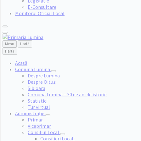
Legislatie
E-Consultare
Monitorul Oficial Local
Menu
Hartă
Hartă
Acasă
Comuna Lumina
Despre Lumina
Despre Oituz
Sibioara
Comuna Lumina – 30 de ani de istorie
Statistici
Tur virtual
Administrație
Primar
Viceprimar
Consiliul Local
Consilieri Locali