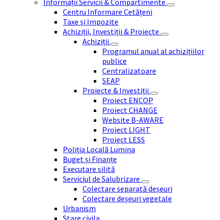
Informații Servicii & Compartimente
Centru Informare Cetățeni
Taxe și Impozite
Achiziții, Investiții & Proiecte
Achiziții
Programul anual al achizițiilor
publice
Centralizatoare
SEAP
Proiecte & Investiții
Proiect ENCOP
Proiect CHANGE
Website B-AWARE
Proiect LIGHT
Proiect LESS
Poliția Locală Lumina
Buget și Finanțe
Executare silită
Serviciul de Salubrizare
Colectare separată deșeuri
Colectare deșeuri vegetale
Urbanism
Stare civila