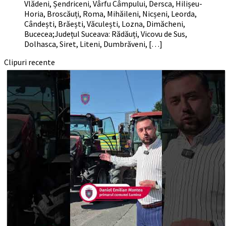
Vlădeni, Șendriceni, Vârfu Câmpului, Dersca, Hilișeu-
Horia, Broscăuți, Roma, Mihăileni, Nicșeni, Leorda,
Cândești, Brăești, Văculești, Lozna, Dimăcheni,
Bucecea;Județul Suceava: Rădăuți, Vicovu de Sus,
Dolhasca, Siret, Liteni, Dumbrăveni, […]
Clipuri recente