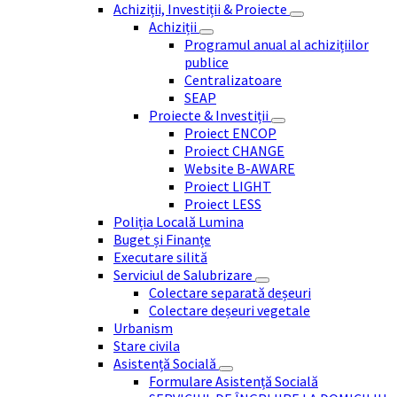
Achiziții, Investiții & Proiecte
Achiziții
Programul anual al achizițiilor
publice
Centralizatoare
SEAP
Proiecte & Investiții
Proiect ENCOP
Proiect CHANGE
Website B-AWARE
Proiect LIGHT
Proiect LESS
Poliția Locală Lumina
Buget și Finanțe
Executare silită
Serviciul de Salubrizare
Colectare separată deșeuri
Colectare deșeuri vegetale
Urbanism
Stare civila
Asistență Socială
Formulare Asistență Socială