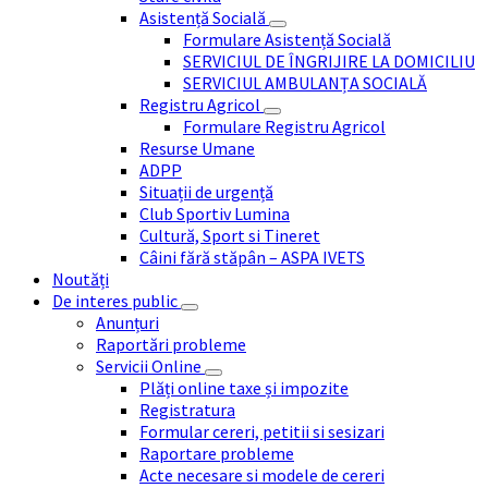
Asistență Socială
Formulare Asistență Socială
SERVICIUL DE ÎNGRIJIRE LA DOMICILIU
SERVICIUL AMBULANȚA SOCIALĂ
Registru Agricol
Formulare Registru Agricol
Resurse Umane
ADPP
Situații de urgență
Club Sportiv Lumina
Cultură, Sport si Tineret
Câini fără stăpân – ASPA IVETS
Noutăți
De interes public
Anunțuri
Raportări probleme
Servicii Online
Plăți online taxe și impozite
Registratura
Formular cereri, petitii si sesizari
Raportare probleme
Acte necesare si modele de cereri