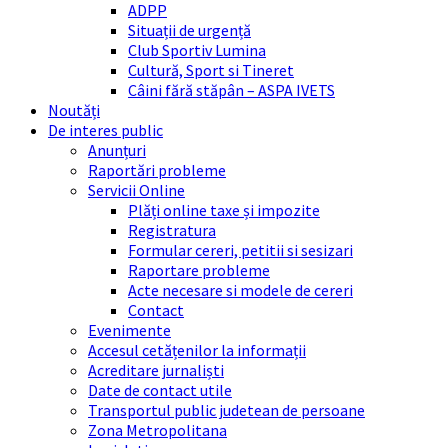
ADPP
Situații de urgență
Club Sportiv Lumina
Cultură, Sport si Tineret
Câini fără stăpân – ASPA IVETS
Noutăți
De interes public
Anunțuri
Raportări probleme
Servicii Online
Plăți online taxe și impozite
Registratura
Formular cereri, petitii si sesizari
Raportare probleme
Acte necesare si modele de cereri
Contact
Evenimente
Accesul cetățenilor la informații
Acreditare jurnaliști
Date de contact utile
Transportul public judetean de persoane
Zona Metropolitana