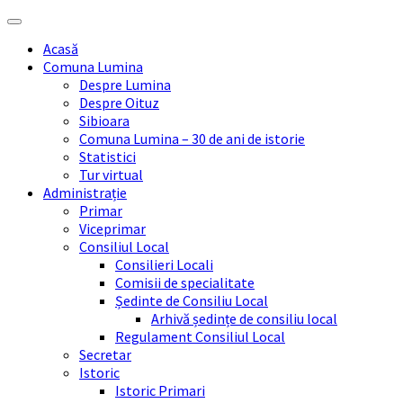
Skip
Skip
Skip
Skip
to
to
to
to
Acasă
content
left
right
footer
Comuna Lumina
sidebar
sidebar
Despre Lumina
Despre Oituz
Sibioara
Comuna Lumina – 30 de ani de istorie
Statistici
Tur virtual
Administrație
Primar
Viceprimar
Consiliul Local
Consilieri Locali
Comisii de specialitate
Ședinte de Consiliu Local
Arhivă ședințe de consiliu local
Regulament Consiliul Local
Secretar
Istoric
Istoric Primari