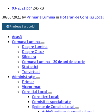
File
93-2021.pdf
245 kB
size:
30/06/2021
by
Primaria Lumina
in
Hotarari de Consiliu Local
Printează articolul
Acasă
Comuna Lumina
Despre Lumina
Despre Oituz
Sibioara
Comuna Lumina – 30 de ani de istorie
Statistici
Tur virtual
Administrație
Primar
Viceprimar
Consiliul Local
Consilieri Locali
Comisii de specialitate
Ședinte de Consiliu Local
Arhivă ședințe de consiliu local