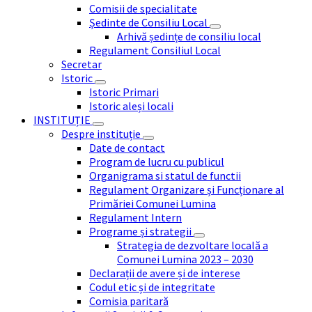
Comisii de specialitate
Ședinte de Consiliu Local
Arhivă ședințe de consiliu local
Regulament Consiliul Local
Secretar
Istoric
Istoric Primari
Istoric aleși locali
INSTITUȚIE
Despre instituție
Date de contact
Program de lucru cu publicul
Organigrama si statul de functii
Regulament Organizare și Funcționare al
Primăriei Comunei Lumina
Regulament Intern
Programe și strategii
Strategia de dezvoltare locală a
Comunei Lumina 2023 – 2030
Declarații de avere și de interese
Codul etic și de integritate
Comisia paritară