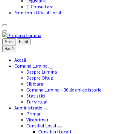
Legislatie
E-Consultare
Monitorul Oficial Local
Menu
Hartă
Hartă
Acasă
Comuna Lumina
Despre Lumina
Despre Oituz
Sibioara
Comuna Lumina – 30 de ani de istorie
Statistici
Tur virtual
Administrație
Primar
Viceprimar
Consiliul Local
Consilieri Locali