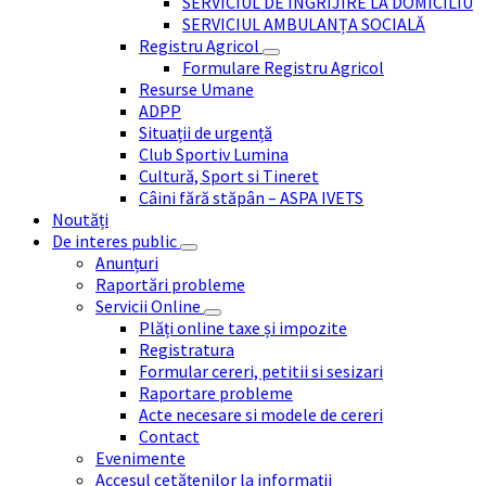
SERVICIUL DE ÎNGRIJIRE LA DOMICILIU
SERVICIUL AMBULANȚA SOCIALĂ
Registru Agricol
Formulare Registru Agricol
Resurse Umane
ADPP
Situații de urgență
Club Sportiv Lumina
Cultură, Sport si Tineret
Câini fără stăpân – ASPA IVETS
Noutăți
De interes public
Anunțuri
Raportări probleme
Servicii Online
Plăți online taxe și impozite
Registratura
Formular cereri, petitii si sesizari
Raportare probleme
Acte necesare si modele de cereri
Contact
Evenimente
Accesul cetățenilor la informații