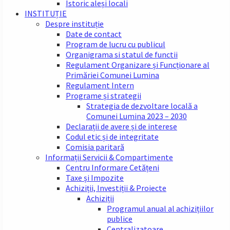
Istoric aleși locali
INSTITUȚIE
Despre instituție
Date de contact
Program de lucru cu publicul
Organigrama si statul de functii
Regulament Organizare și Funcționare al
Primăriei Comunei Lumina
Regulament Intern
Programe și strategii
Strategia de dezvoltare locală a
Comunei Lumina 2023 – 2030
Declarații de avere și de interese
Codul etic și de integritate
Comisia paritară
Informații Servicii & Compartimente
Centru Informare Cetățeni
Taxe și Impozite
Achiziții, Investiții & Proiecte
Achiziții
Programul anual al achizițiilor
publice
Centralizatoare