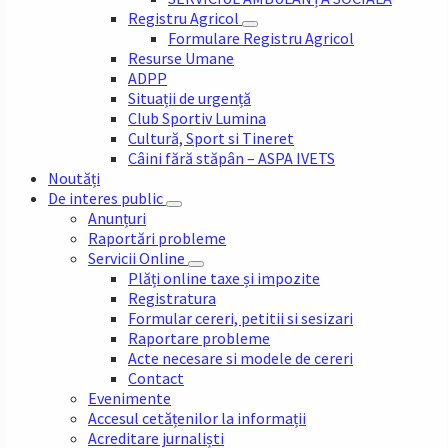
Registru Agricol
Formulare Registru Agricol
Resurse Umane
ADPP
Situații de urgență
Club Sportiv Lumina
Cultură, Sport si Tineret
Câini fără stăpân – ASPA IVETS
Noutăți
De interes public
Anunțuri
Raportări probleme
Servicii Online
Plăți online taxe și impozite
Registratura
Formular cereri, petitii si sesizari
Raportare probleme
Acte necesare si modele de cereri
Contact
Evenimente
Accesul cetățenilor la informații
Acreditare jurnaliști