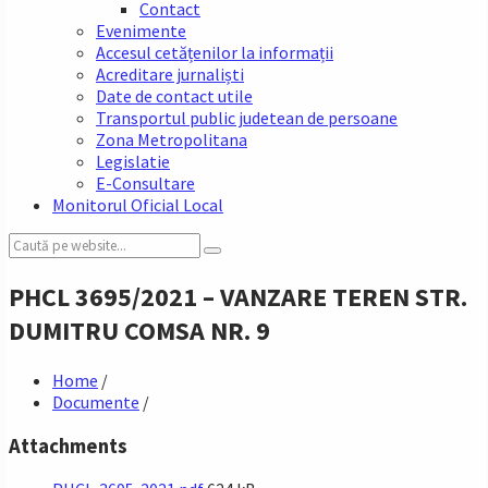
Contact
Evenimente
Accesul cetățenilor la informații
Acreditare jurnaliști
Date de contact utile
Transportul public judetean de persoane
Zona Metropolitana
Legislatie
E-Consultare
Monitorul Oficial Local
Search:
PHCL 3695/2021 – VANZARE TEREN STR.
DUMITRU COMSA NR. 9
Home
/
Documente
/
Attachments