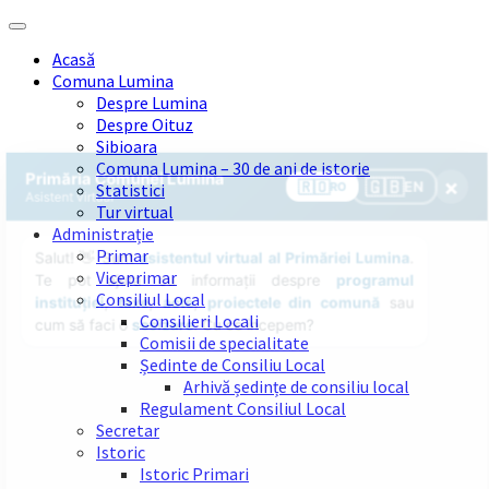
Skip
Skip
Skip
Skip
to
to
to
to
Acasă
content
left
right
footer
Comuna Lumina
sidebar
sidebar
Despre Lumina
Despre Oituz
Sibioara
Comuna Lumina – 30 de ani de istorie
Statistici
Tur virtual
Administrație
Primar
Viceprimar
Consiliul Local
Consilieri Locali
Comisii de specialitate
Ședinte de Consiliu Local
Arhivă ședințe de consiliu local
Regulament Consiliul Local
Secretar
Istoric
Istoric Primari