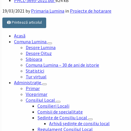
File
PHCL-3695-2021.pdf
624 kB
size:
19/03/2021
by
Primaria Lumina
in
Proiecte de hotarare
🖨️ Printează articolul
Acasă
Comuna Lumina
Despre Lumina
Despre Oituz
Sibioara
Comuna Lumina – 30 de ani de istorie
Statistici
Tur virtual
Administrație
Primar
Viceprimar
Consiliul Local
Consilieri Locali
Comisii de specialitate
Ședinte de Consiliu Local
Arhivă ședințe de consiliu local
Regulament Consiliul Local