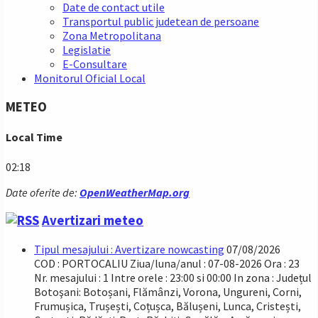
Date de contact utile
Transportul public judetean de persoane
Zona Metropolitana
Legislatie
E-Consultare
Monitorul Oficial Local
METEO
Local Time
02:18
Date oferite de:
OpenWeatherMap.org
Avertizari meteo
Tipul mesajului : Avertizare nowcasting
07/08/2026
COD : PORTOCALIU Ziua/luna/anul : 07-08-2026 Ora : 23
Nr. mesajului : 1 Intre orele : 23:00 si 00:00 In zona : Județul
Botoşani: Botoșani, Flămânzi, Vorona, Ungureni, Corni,
Frumușica, Trușești, Coțușca, Bălușeni, Lunca, Cristești,