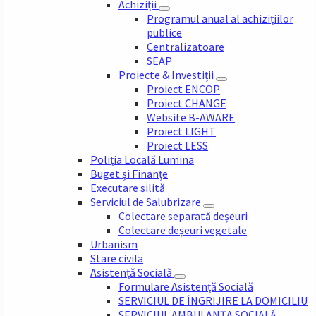
Achiziții
Programul anual al achizițiilor
publice
Centralizatoare
SEAP
Proiecte & Investiții
Proiect ENCOP
Proiect CHANGE
Website B-AWARE
Proiect LIGHT
Proiect LESS
Poliția Locală Lumina
Buget și Finanțe
Executare silită
Serviciul de Salubrizare
Colectare separată deșeuri
Colectare deșeuri vegetale
Urbanism
Stare civila
Asistență Socială
Formulare Asistență Socială
SERVICIUL DE ÎNGRIJIRE LA DOMICILIU
SERVICIUL AMBULANȚA SOCIALĂ