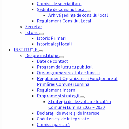
Comisii de specialitate
Ședinte de Consiliu Local
Arhivă ședințe de consiliu local
Regulament Consiliul Local
Secretar
Istoric
Istoric Primari
Istoric aleși locali
INSTITUȚIE
Despre instituție
Date de contact
Program de lucru cu publicul
Organigrama si statul de functii
Regulament Organizare și Funcționare al
Primăriei Comunei Lumina
Regulament Intern
Programe și strategii
Strategia de dezvoltare locală a
Comunei Lumina 2023 – 2030
Declarații de avere și de interese
Codul etic și de integritate
Comisia paritară