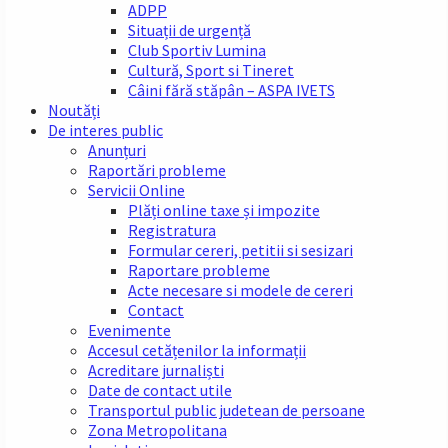
ADPP
Situații de urgență
Club Sportiv Lumina
Cultură, Sport si Tineret
Câini fără stăpân – ASPA IVETS
Noutăți
De interes public
Anunțuri
Raportări probleme
Servicii Online
Plăți online taxe și impozite
Registratura
Formular cereri, petitii si sesizari
Raportare probleme
Acte necesare si modele de cereri
Contact
Evenimente
Accesul cetățenilor la informații
Acreditare jurnaliști
Date de contact utile
Transportul public judetean de persoane
Zona Metropolitana