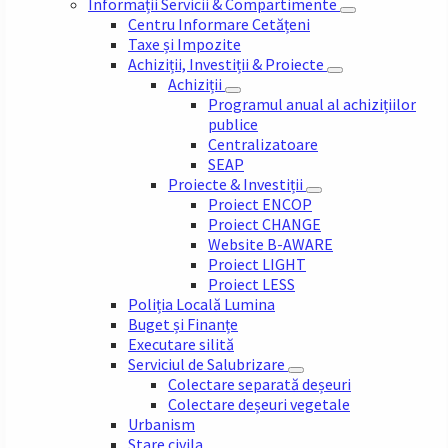
Informații Servicii & Compartimente
Centru Informare Cetățeni
Taxe și Impozite
Achiziții, Investiții & Proiecte
Achiziții
Programul anual al achizițiilor
publice
Centralizatoare
SEAP
Proiecte & Investiții
Proiect ENCOP
Proiect CHANGE
Website B-AWARE
Proiect LIGHT
Proiect LESS
Poliția Locală Lumina
Buget și Finanțe
Executare silită
Serviciul de Salubrizare
Colectare separată deșeuri
Colectare deșeuri vegetale
Urbanism
Stare civila