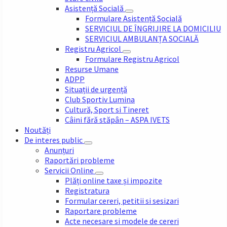
Asistență Socială
Formulare Asistență Socială
SERVICIUL DE ÎNGRIJIRE LA DOMICILIU
SERVICIUL AMBULANȚA SOCIALĂ
Registru Agricol
Formulare Registru Agricol
Resurse Umane
ADPP
Situații de urgență
Club Sportiv Lumina
Cultură, Sport si Tineret
Câini fără stăpân – ASPA IVETS
Noutăți
De interes public
Anunțuri
Raportări probleme
Servicii Online
Plăți online taxe și impozite
Registratura
Formular cereri, petitii si sesizari
Raportare probleme
Acte necesare si modele de cereri