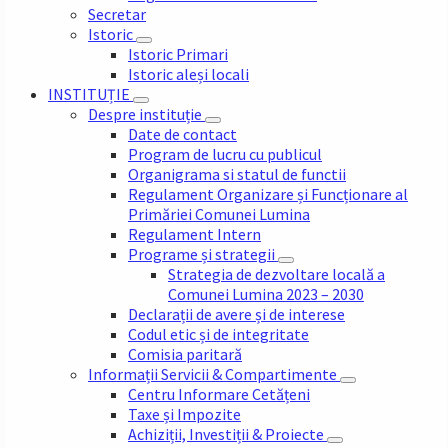
Secretar
Istoric
Istoric Primari
Istoric aleși locali
INSTITUȚIE
Despre instituție
Date de contact
Program de lucru cu publicul
Organigrama si statul de functii
Regulament Organizare și Funcționare al
Primăriei Comunei Lumina
Regulament Intern
Programe și strategii
Strategia de dezvoltare locală a
Comunei Lumina 2023 – 2030
Declarații de avere și de interese
Codul etic și de integritate
Comisia paritară
Informații Servicii & Compartimente
Centru Informare Cetățeni
Taxe și Impozite
Achiziții, Investiții & Proiecte