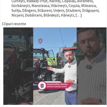
Curtești, Rădăuți-Prut, Răchiți, Copălău, Avrămeni,
Gorbănești, Manoleasa, Vlăsinești, Coșula, Mileanca,
Sulița, Dângeni, Stăuceni, Unțeni, Știubieni, Drăgușeni,
Nicșeni, Dobârceni, Blândești, Hănești, […]
Clipuri recente