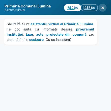
Skip
Skip
Skip
Skip
Primăria Comunei Lumina
to
to
to
to
×
🇬🇧
🇷🇴
EN
RO
Asistent virtual
content
left
right
footer
sidebar
sidebar
Salut! 👋 Sunt 
asistentul virtual al Primăriei Lumina
MENU
. 
Te pot ajuta cu informații despre 
programul 
instituției
, 
taxe
, 
acte
, 
proiectele din comună
 sau 
cum să faci o 
sesizare
. Cu ce începem?
Ședinta ordinara a
consiliului local – februarie
2022
Home
Evenimente
/