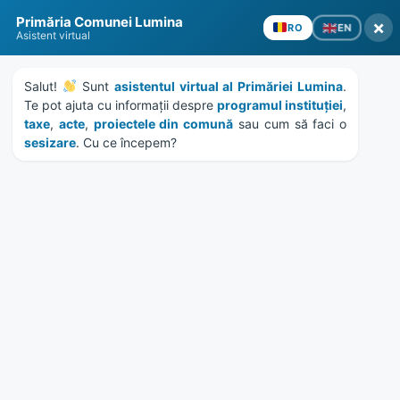
Skip
Skip
Skip
Skip
to
to
to
to
Primăria Comunei Lumina
×
EN
RO
content
left
right
footer
Asistent virtual
sidebar
sidebar
Salut! 
 Sunt 
asistentul virtual al Primăriei Lumina
. 
Te pot ajuta cu informații despre 
programul instituției
, 
taxe
, 
acte
, 
proiectele din comună
 sau cum să faci o 
sesizare
. Cu ce începem?
MENU
Publicatii de vanzari
imobiliare executori
judecatoresti – APRILIE
2024