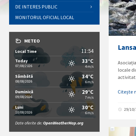
DE INTERES PUBLIC
MONITORUL OFICIAL LOCAL
METEO
Lansa
11:54
Local Time
33°C
Today
Asociați
07/08/2026
4 m/s
locale di
34°C
Sâmbătă
activita
08/08/2026
6 m/s
29°C
Citește
Duminică
09/08/2026
7 m/s
30°C
Luni
29/10
10/08/2026
6 m/s
Date oferite de:
OpenWeatherMap.org