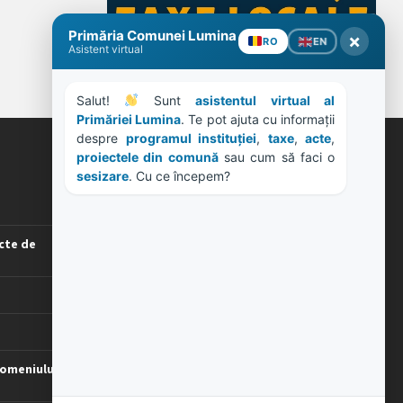
ORE DE LUCRU
PROGRAM INSTITUTIE
Luni, Miercuri, Joi: 8-16
cte de
Marti: 8-18
Vineri: 8-14
PROGRAMUL CU PUBLICUL
[vezi program]
omeniului