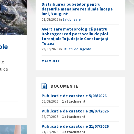
Distribuirea pubelelor pentru
deșeurile menajere reziduale începe
luni, 3 august
01/08/2026
in
Salubrizare
Avertizare meteorologică pentru
Dobrogea: cod portocaliu de ploi
torențiale în județele Constanța și
Tulcea
ole
22/07/2026
in
Situatii de Urgenta
ile
MAI MULTE
au ca
DOCUMENTE
Publicatie de casatorie 5/08/2026
05/08/2026
1 attachment
Publicatie de casatorie 28/07/2026
28/07/2026
1 attachment
Publicatie de casatorie 21/07/2026
21/07/2026
1 attachment