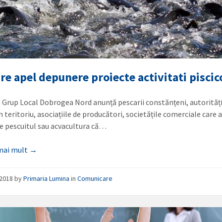
re apel depunere proiecte activitati piscic
a Grup Local Dobrogea Nord anunță pescarii constănțeni, autorităț
n teritoriu, asociațiile de producători, societățile comerciale care 
te pescuitul sau acvacultura că…
 mai mult →
/2018
by
Primaria Lumina
in
Comunicare