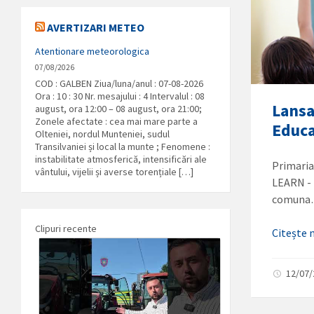
AVERTIZARI METEO
Atentionare meteorologica
07/08/2026
COD : GALBEN Ziua/luna/anul : 07-08-2026
Ora : 10 : 30 Nr. mesajului : 4 Intervalul : 08
Lansa
august, ora 12:00 – 08 august, ora 21:00;
Zonele afectate : cea mai mare parte a
Educa
Olteniei, nordul Munteniei, sudul
Transilvaniei și local la munte ; Fenomene :
instabilitate atmosferică, intensificări ale
Primaria
vântului, vijelii și averse torențiale […]
LEARN - 
comun
Clipuri recente
Citește
12/07