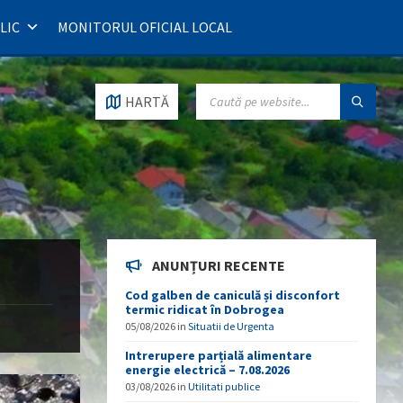
LIC
MONITORUL OFICIAL LOCAL
SEARCH:
HARTĂ
ANUNȚURI RECENTE
Cod galben de caniculă și disconfort
termic ridicat în Dobrogea
05/08/2026
in
Situatii de Urgenta
Intrerupere parțială alimentare
energie electrică – 7.08.2026
03/08/2026
in
Utilitati publice