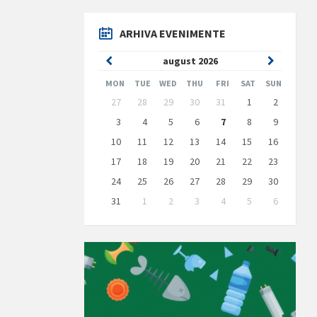
ARHIVA EVENIMENTE
Previous
Next
august
2026
Month
Month
MON
TUE
WED
THU
FRI
SAT
SUN
Skip
27
28
29
30
31
1
2
calendar
days
3
4
5
6
7
8
9
10
11
12
13
14
15
16
17
18
19
20
21
22
23
24
25
26
27
28
29
30
31
1
2
3
4
5
6
Back
to
calendar
days