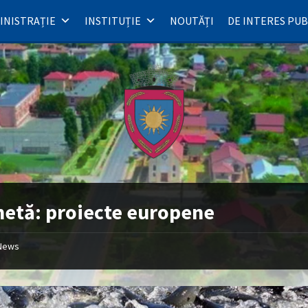
INISTRAȚIE
INSTITUȚIE
NOUTĂȚI
DE INTERES PUB
hetă:
proiecte europene
News