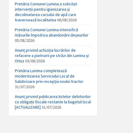
Primăria Comunei Lumina a solicitat
intervenții pentru igienizarea și
decolmatarea cursului de apă care
traversează localitatea
06/08/2026
Primăria Comunei Lumina intensifică
măsurile împotriva abandonării deșeurilor
05/08/2026
Anunț privind achiziția lucrărilor de
refacere a pietruirii pe străzi din Lumina și
Oituz
03/08/2026
Primăria Lumina completează
modernizarea Serviciului Local de
Salubrizare prin recepția noului tractor
31/07/2026
Anunț privind publicarea listelor debitorilor
cu obligații fiscale restante la bugetul local
[ACTUALIZARE]
31/07/2026