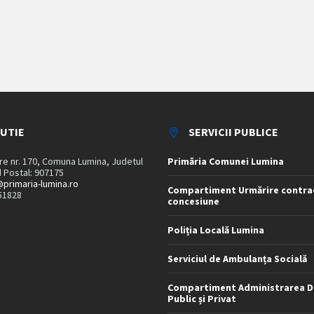
TUTIE
SERVICII PUBLICE
are nr. 170, Comuna Lumina, Judetul
Primăria Comunei Lumina
 Postal: 907175
primaria-lumina.ro
Compartiment Urmărire contra
51828
concesiune
Poliția Locală Lumina
Serviciul de Ambulanța Socială
Compartiment Administrarea D
Public și Privat