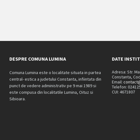
DESPRE COMUNA LUMINA
DATE INSTI
Adresa: Str. M
Comuna Lumina este o localitate situata in partea
Constanta, Cod
central- estica a judetului Constanta, infiintata din
Email:
contact@
punct de vedere administrativ pe 9 mai 1989 si
Telefon: 02412
CUI: 4671807
este compusa din localitatile Lumina, Oituz si
Sibioara.