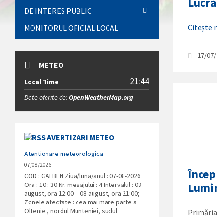
Lucră
DE INTERES PUBLIC
Citește
MONITORUL OFICIAL LOCAL
17/07
METEO
21:44
Local Time
Date oferite de:
OpenWeatherMap.org
AVERTIZARI METEO
Atentionare meteorologica
07/08/2026
Încep
COD : GALBEN Ziua/luna/anul : 07-08-2026
Ora : 10 : 30 Nr. mesajului : 4 Intervalul : 08
Lumi
august, ora 12:00 – 08 august, ora 21:00;
Zonele afectate : cea mai mare parte a
Olteniei, nordul Munteniei, sudul
Primăria