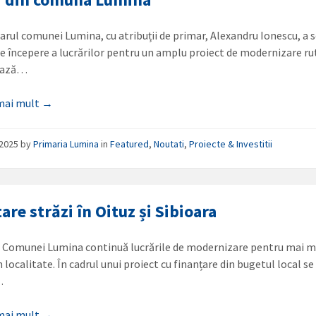
arul comunei Lumina, cu atribuții de primar, Alexandru Ionescu, a
de începere a lucrărilor pentru un amplu proiect de modernizare ru
zează…
 mai mult →
/2025
by
Primaria Lumina
in
Featured
,
Noutati
,
Proiecte & Investitii
are străzi în Oituz și Sibioara
 Comunei Lumina continuă lucrările de modernizare pentru mai m
n localitate. În cadrul unui proiect cu finanțare din bugetul local se
…
 mai mult →