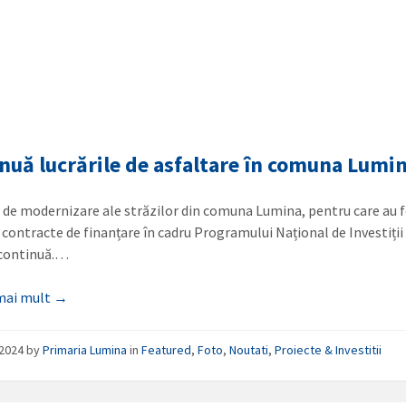
nuă lucrările de asfaltare în comuna Lumi
e de modernizare ale străzilor din comuna Lumina, pentru care au 
 contracte de finanțare în cadru Programului Național de Investiți
 continuă.…
 mai mult →
/2024
by
Primaria Lumina
in
Featured
,
Foto
,
Noutati
,
Proiecte & Investitii