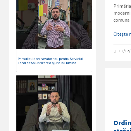
Primăria
moderniza
comuna 
Citește
03/12
Primul buldoexcavator nou pentru Serviciul
Local de Salubrizare a ajuns la Lumina
Ordin
străz