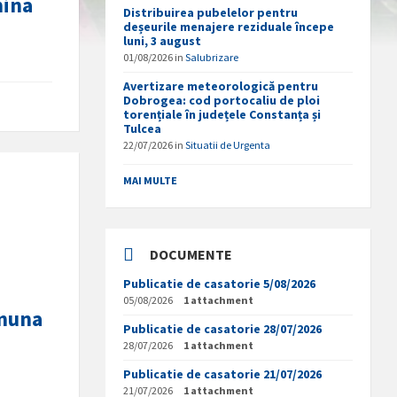
mina
Distribuirea pubelelor pentru
deșeurile menajere reziduale începe
luni, 3 august
01/08/2026
in
Salubrizare
Avertizare meteorologică pentru
Dobrogea: cod portocaliu de ploi
torențiale în județele Constanța și
Tulcea
22/07/2026
in
Situatii de Urgenta
MAI MULTE
DOCUMENTE
Publicatie de casatorie 5/08/2026
05/08/2026
1 attachment
omuna
Publicatie de casatorie 28/07/2026
28/07/2026
1 attachment
Publicatie de casatorie 21/07/2026
21/07/2026
1 attachment