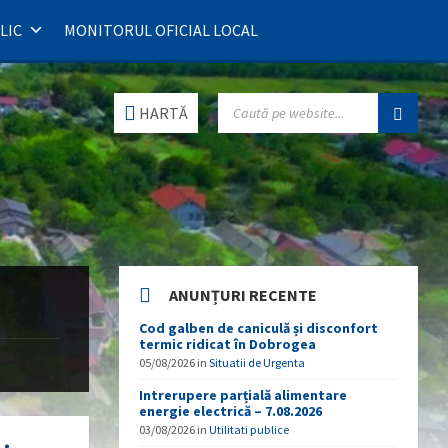
LIC
MONITORUL OFICIAL LOCAL
SEARCH:
HARTĂ
ANUNȚURI RECENTE
Cod galben de caniculă și disconfort
termic ridicat în Dobrogea
05/08/2026
in
Situatii de Urgenta
Intrerupere parțială alimentare
energie electrică – 7.08.2026
03/08/2026
in
Utilitati publice