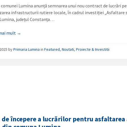
 comunei Lumina anunță semnarea unui nou contract de lucrări p
rea infrastructurii rutiere locale, în cadrul investiției „Asfaltare 
Lumina, județul Constanța…
 mai mult →
/2025
by
Primaria Lumina
in
Featured
,
Noutati
,
Proiecte & Investitii
 de începere a lucrărilor pentru asfaltarea
i din comuna Lumina