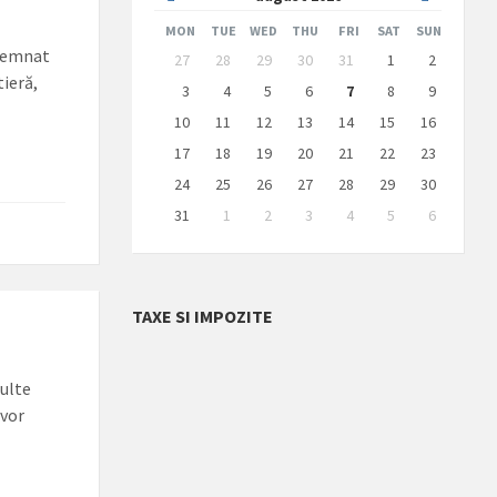
Month
Month
MON
TUE
WED
THU
FRI
SAT
SUN
Skip
 semnat
27
28
29
30
31
1
2
calendar
tieră,
days
3
4
5
6
7
8
9
10
11
12
13
14
15
16
17
18
19
20
21
22
23
24
25
26
27
28
29
30
31
1
2
3
4
5
6
Back
to
calendar
days
TAXE SI IMPOZITE
ulte
 vor