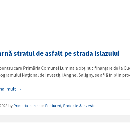
arnă stratul de asfalt pe strada Islazului
 pentru care Primăria Comunei Lumina a obținut finanțare de la Guv
rogramului Național de Investiții Anghel Saligny, se află în plin p
 mai mult →
/2023
by
Primaria Lumina
in
Featured
,
Proiecte & Investitii