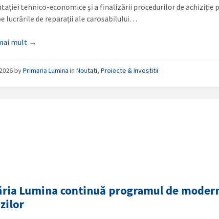
ației tehnico-economice și a finalizării procedurilor de achiziție p
e lucrările de reparații ale carosabilului…
 mai mult →
/2026
by
Primaria Lumina
in
Noutati
,
Proiecte & Investitii
ria Lumina continuă programul de moder
zilor