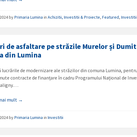
/2024
by
Primaria Lumina
in
Achizitii, Investitii & Proiecte
,
Featured
,
Investitii
ri de asfaltare pe străzile Murelor și Dumi
a din Lumina
 lucrările de modernizare ale străzilor din comuna Lumina, pentru
inute contracte de finanțare în cadru Programului Național de Inves
Saligny.…
 mai mult →
/2024
by
Primaria Lumina
in
Investitii