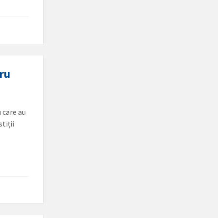
tru
 care au
tiții