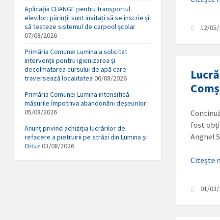
Aplicația CHANGE pentru transportul
elevilor: părinții sunt invitați să se înscrie și
să testeze sistemul de carpool școlar
12/05
07/08/2026
Primăria Comunei Lumina a solicitat
intervenții pentru igienizarea și
decolmatarea cursului de apă care
Lucră
traversează localitatea
06/08/2026
Comș
Primăria Comunei Lumina intensifică
măsurile împotriva abandonării deșeurilor
05/08/2026
Continuă
fost obț
Anunț privind achiziția lucrărilor de
Anghel 
refacere a pietruirii pe străzi din Lumina și
Oituz
03/08/2026
Citește
01/03