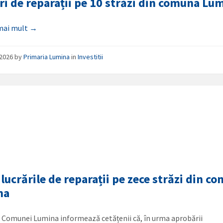
ri de reparații pe 10 străzi din comuna Lu
 mai mult →
/2026
by
Primaria Lumina
in
Investitii
 lucrările de reparații pe zece străzi din c
na
 Comunei Lumina informează cetățenii că, în urma aprobării