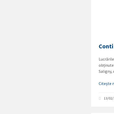
Conti
Lucrăril
obținute
Saligny,
Citește
13/02