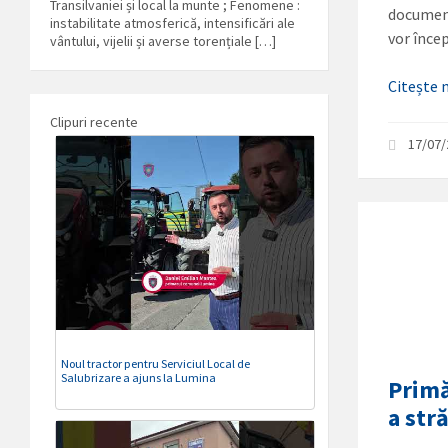
Transilvaniei și local la munte ; Fenomene :
document
instabilitate atmosferică, intensificări ale
vor încep
vântului, vijelii și averse torențiale […]
Citește
Clipuri recente
17/07
Noul tractor pentru Serviciul Local de
Salubrizare a ajuns la Lumina
Primă
a stră