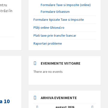
entru
Formulare Taxe si Impozite (online)
străzi în
Formulare Urbanism
Formulare tipizate Taxe si Impozite
Plăți online Ghiseul.ro
Plati taxe prin transfer bancar
Raportari probleme
EVENIMENTE VIITOARE
There are no events
ARHIVA EVENIMENTE
 a 10
Previous
Next
august
2026