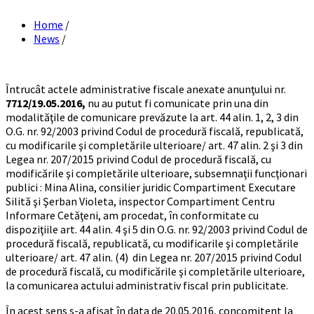
Home
/
News
/
Întrucât actele administrative fiscale anexate anunţului nr.
7712/19.05.2016,
nu au putut fi comunicate prin una din
modalităţile de comunicare prevăzute la art. 44 alin. 1, 2, 3 din
O.G. nr. 92/2003 privind Codul de procedură fiscală, republicată,
cu modificarile şi completările ulterioare/ art. 47 alin. 2 şi 3 din
Legea nr. 207/2015 privind Codul de procedură fiscală, cu
modificările şi completările ulterioare, subsemnaţii funcţionari
publici : Mina Alina, consilier juridic Compartiment Executare
Silită şi Şerban Violeta, inspector Compartiment Centru
Informare Cetăţeni, am procedat, în conformitate cu
dispoziţiile art. 44 alin. 4 şi 5 din O.G. nr. 92/2003 privind Codul de
procedură fiscală, republicată, cu modificarile şi completările
ulterioare/ art. 47 alin. (4) din Legea nr. 207/2015 privind Codul
de procedură fiscală, cu modificările şi completările ulterioare,
la comunicarea actului administrativ fiscal prin publicitate.
În acest sens s-a afişat în data de 20.05.2016, concomitent la