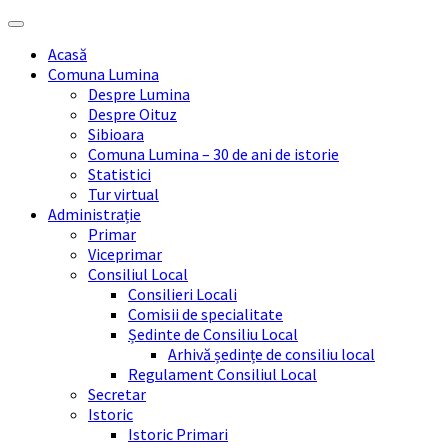
Skip
Skip
Skip
Skip
to
to
to
to
Acasă
content
left
right
footer
Comuna Lumina
sidebar
sidebar
Despre Lumina
Despre Oituz
Sibioara
Comuna Lumina – 30 de ani de istorie
Statistici
Tur virtual
Administrație
Primar
Viceprimar
Consiliul Local
Consilieri Locali
Comisii de specialitate
Ședinte de Consiliu Local
Arhivă ședințe de consiliu local
Regulament Consiliul Local
Secretar
Istoric
Istoric Primari