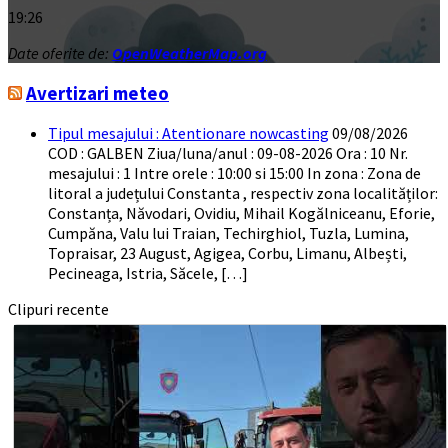
19:26
Date oferite de:
OpenWeatherMap.org
Avertizari meteo
Tipul mesajului : Atentionare nowcasting
09/08/2026
COD : GALBEN Ziua/luna/anul : 09-08-2026 Ora : 10 Nr.
mesajului : 1 Intre orele : 10:00 si 15:00 In zona : Zona de
litoral a județului Constanta , respectiv zona localităților:
Constanța, Năvodari, Ovidiu, Mihail Kogălniceanu, Eforie,
Cumpăna, Valu lui Traian, Techirghiol, Tuzla, Lumina,
Topraisar, 23 August, Agigea, Corbu, Limanu, Albești,
Pecineaga, Istria, Săcele, […]
Clipuri recente