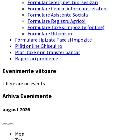
Formular cereri, petitii si sesizari
Formulare Centru informare cetateni
Formulare Asistenta Sociala
Formulare Registru Agricol
Formulare Taxe si Impozite (online)
Formulare Urbanism
Formulare tipizate Taxe si Impozite
Plăți online Ghiseul.ro
Plati taxe prin transfer bancar
Raportari probleme
Evenimente viitoare
There are no events
Arhiva Evenimente
august
2026
Previous
Next
Month
Month
Mon
Tue