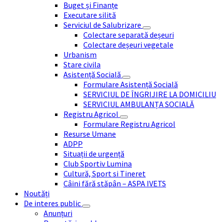
Buget și Finanțe
Executare silită
Serviciul de Salubrizare
Colectare separată deșeuri
Colectare deșeuri vegetale
Urbanism
Stare civila
Asistență Socială
Formulare Asistență Socială
SERVICIUL DE ÎNGRIJIRE LA DOMICILIU
SERVICIUL AMBULANȚA SOCIALĂ
Registru Agricol
Formulare Registru Agricol
Resurse Umane
ADPP
Situații de urgență
Club Sportiv Lumina
Cultură, Sport si Tineret
Câini fără stăpân – ASPA IVETS
Noutăți
De interes public
Anunțuri