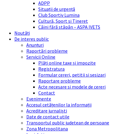
ADPP
Situații de urgență
Club Sportiv Lumina
Cultură, Sport si Tineret
Câini fără stăpân – ASPA IVETS
Noutăți
De interes public
Anunțuri
Raportări probleme
Servicii Online
Plăți online taxe și impozite
Registratura
Formular cereri, petitii si sesizari
Raportare probleme
Acte necesare si modele de cereri
Contact
Evenimente
Accesul cetățenilor la informații
Acreditare jurnaliști
Date de contact utile
Transportul public judetean de persoane
Zona Metropolitana