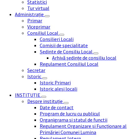
Statistici
Tur virtual
Administrație
Primar
Viceprimar
Consiliul Local
Consilieri Locali
Comisii de specialitate
Ședinte de Consiliu Local
Arhivă ședințe de consiliu local
Regulament Consiliul Local
Secretar
Istoric
Istoric Primari
Istoric aleși locali
INSTITUȚIE
Despre instituție
Date de contact
Program de lucru cu publicul
Organigrama si statul de functii
Regulament Organizare și Funcționare al
Primăriei Comunei Lumina
Regulament Intern