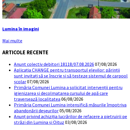
Lumina în imagini
Mai multe
ARTICOLE RECENTE
Anunt colectiv debitori 18118/07.08.2026
07/08/2026
Aplicația CHANGE pentru transportul elevilor: părinții
sunt invitați să se înscrie și să testeze sistemul de carpool
școlar
07/08/2026
Primăria Comunei Lumina a solicitat intervenții pentru
igienizarea și decolmatarea cursului de apă care
traversează localitatea
06/08/2026
Primăria Comunei Lumina intensifică măsurile împotriva
abandonării deșeurilor
05/08/2026
Anunț privind achiziția lucrărilor de refacere a pietruirii pe
străzi din Lumina și Oituz
03/08/2026