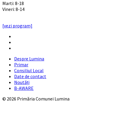
Marti: 8-18
Vineri: 8-14
PROGRAMUL CU PUBLICUL
[vezi program]
Email
Facebook
YouTube
Despre Lumina
Primar
Consiliul Local
Date de contact
Noutăți
B-AWARE
© 2026 Primăria Comunei Lumina