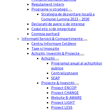
Regulament Intern
Programe și strategii
Strategia de dezvoltare locală a
Comunei Lumina 2023 – 2030
Declarații de avere și de interese
Codul etic și de integritate
Comisia paritară
Informații Servicii & Compartimente
Centru Informare Cetățeni
Taxe și Impozite
Achiziții, Investiții & Proiecte
Achiziții
Programul anual al achizițiilor
publice
Centralizatoare
SEAP
Proiecte & Investiții
Proiect ENCOP
Proiect CHANGE
Website B-AWARE
Proiect LIGHT
Proiect LESS