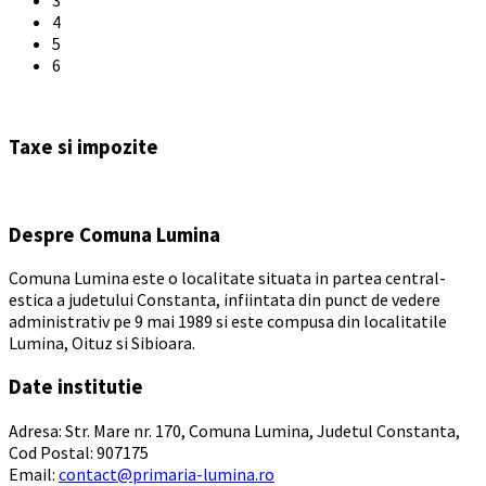
4
5
6
Back
to
Taxe si impozite
calendar
days
Despre Comuna Lumina
Comuna Lumina este o localitate situata in partea central-
estica a judetului Constanta, infiintata din punct de vedere
administrativ pe 9 mai 1989 si este compusa din localitatile
Lumina, Oituz si Sibioara.
Date institutie
Adresa: Str. Mare nr. 170, Comuna Lumina, Judetul Constanta,
Cod Postal: 907175
Email:
contact@primaria-lumina.ro