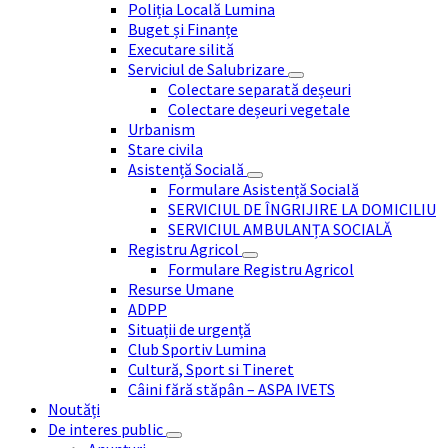
Poliția Locală Lumina
Buget și Finanțe
Executare silită
Serviciul de Salubrizare
Colectare separată deșeuri
Colectare deșeuri vegetale
Urbanism
Stare civila
Asistență Socială
Formulare Asistență Socială
SERVICIUL DE ÎNGRIJIRE LA DOMICILIU
SERVICIUL AMBULANȚA SOCIALĂ
Registru Agricol
Formulare Registru Agricol
Resurse Umane
ADPP
Situații de urgență
Club Sportiv Lumina
Cultură, Sport si Tineret
Câini fără stăpân – ASPA IVETS
Noutăți
De interes public