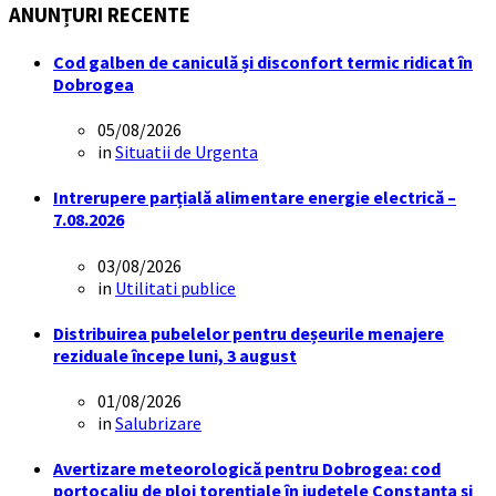
ANUNȚURI RECENTE
Cod galben de caniculă și disconfort termic ridicat în
Dobrogea
05/08/2026
in
Situatii de Urgenta
Intrerupere parțială alimentare energie electrică –
7.08.2026
03/08/2026
in
Utilitati publice
Distribuirea pubelelor pentru deșeurile menajere
reziduale începe luni, 3 august
01/08/2026
in
Salubrizare
Avertizare meteorologică pentru Dobrogea: cod
portocaliu de ploi torențiale în județele Constanța și