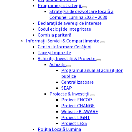
Programe și strategii
Strategia de dezvoltare locală a
Comunei Lumina 2023 – 2030
Declarații de avere și de interese
Codul etic și de integritate
Comisia paritară
Informații Servicii & Compartimente
Centru Informare Cetățeni
Taxe și Impozite
Achiziții, Investiții & Proiecte
Achiziții
Programul anual al achizițiilor
publice
Centralizatoare
SEAP
Proiecte & Investiții
Proiect ENCOP
Proiect CHANGE
Website B-AWARE
Proiect LIGHT
Proiect LESS
Poliția Locală Lumina