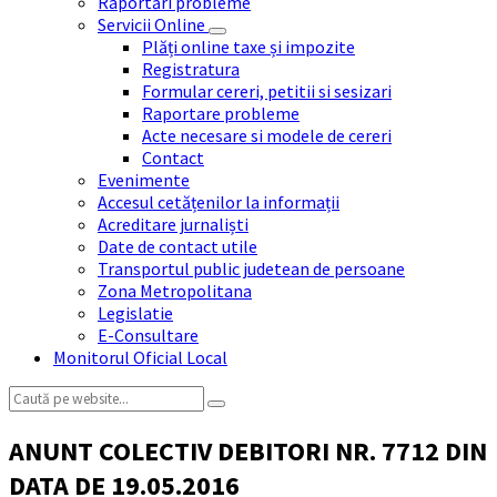
Raportări probleme
Servicii Online
Plăți online taxe și impozite
Registratura
Formular cereri, petitii si sesizari
Raportare probleme
Acte necesare si modele de cereri
Contact
Evenimente
Accesul cetățenilor la informații
Acreditare jurnaliști
Date de contact utile
Transportul public judetean de persoane
Zona Metropolitana
Legislatie
E-Consultare
Monitorul Oficial Local
Search:
ANUNT COLECTIV DEBITORI NR. 7712 DIN
DATA DE 19.05.2016