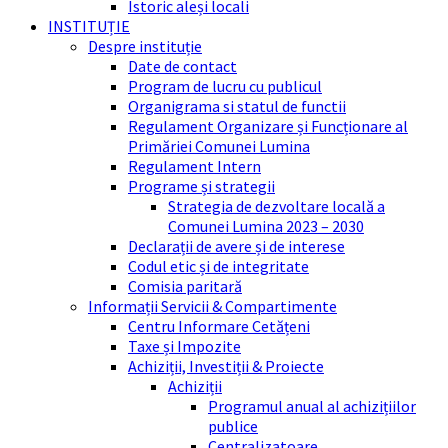
Istoric aleși locali
INSTITUȚIE
Despre instituție
Date de contact
Program de lucru cu publicul
Organigrama si statul de functii
Regulament Organizare și Funcționare al
Primăriei Comunei Lumina
Regulament Intern
Programe și strategii
Strategia de dezvoltare locală a
Comunei Lumina 2023 – 2030
Declarații de avere și de interese
Codul etic și de integritate
Comisia paritară
Informații Servicii & Compartimente
Centru Informare Cetățeni
Taxe și Impozite
Achiziții, Investiții & Proiecte
Achiziții
Programul anual al achizițiilor
publice
Centralizatoare