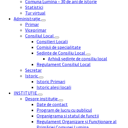
Comuna Lumina – 30 de ani de istorie
Statistici
Tur virtual
Administrație
Primar
Viceprimar
Consiliul Local
Consilieri Locali
Comisii de specialitate
Ședinte de Consiliu Local
Arhivă ședințe de consiliu local
Regulament Consiliul Local
Secretar
Istoric
Istoric Primari
Istoric aleși locali
INSTITUȚIE
Despre instituție
Date de contact
Program de lucru cu publicul
Organigrama si statul de functii
Regulament Organizare și Funcționare al
Primăriei Comunei Lumina