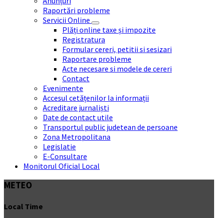
Anunțuri
Raportări probleme
Servicii Online
Plăți online taxe și impozite
Registratura
Formular cereri, petitii si sesizari
Raportare probleme
Acte necesare si modele de cereri
Contact
Evenimente
Accesul cetățenilor la informații
Acreditare jurnaliști
Date de contact utile
Transportul public judetean de persoane
Zona Metropolitana
Legislatie
E-Consultare
Monitorul Oficial Local
METEO
Local Time