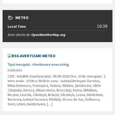
METEO
10:39
Local Time
Date oferite de:
OpenWeatherMap.org
AVERTIZARI METEO
Tipul mesajului : Atentionare nowcasting
06/08/2026
COD : GALBEN Ziua/luna/anul : 06-08-2026 Ora : 23 Nr. mesajului : 2
Intre orele : 23:00 si 00:00 In zona : Județul Botoşani: Dorohoi,
Mihai Eminescu, Frumușica, Tudora, Vlădeni, Șendriceni, Vârfu
Câmpului, Dersca, Hilișeu-Horia, Broscăuți, Roma, Mihăileni,
Nicșeni, Leorda, Cândești, Brăești, Văculești, Lozna, Dimăcheni,
Bucecea;Județul Suceava: Rădăuți, Vicovu de Sus, Dolhasca,
Siret, Liteni, Dumbrăveni, […]