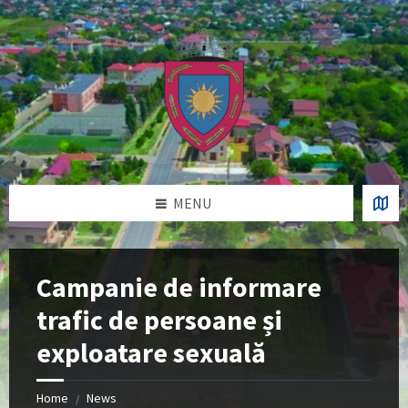
Skip
Skip
Skip
Skip
to
to
to
to
content
left
right
footer
sidebar
sidebar
MENU
Campanie de informare
trafic de persoane și
exploatare sexuală
Home
News
/