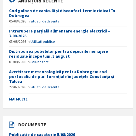
ANUNȚURI RECENTE
Cod galben de caniculă și disconfort termic ridicat în
Dobrogea
05/08/2026
in
Situatii de Urgenta
Intrerupere parțială alimentare energie electrică –
7.08.2026
03/08/2026
in
Utilitati publice
Distribuirea pubelelor pentru deșeurile menajere
reziduale începe luni, 3 august
01/08/2026
in
Salubrizare
Avertizare meteorologică pentru Dobrogea: cod
portocaliu de ploi torențiale în județele Constanța și
Tulcea
22/07/2026
in
Situatii de Urgenta
MAI MULTE
DOCUMENTE
Publicatie de casatorie 5/08/2026