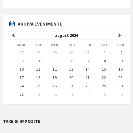
ARHIVA EVENIMENTE
Previous
Next
august
2026
Month
Month
MON
TUE
WED
THU
FRI
SAT
SUN
Skip
27
28
29
30
31
1
2
calendar
days
3
4
5
6
7
8
9
10
11
12
13
14
15
16
17
18
19
20
21
22
23
24
25
26
27
28
29
30
31
1
2
3
4
5
6
Back
to
calendar
days
TAXE SI IMPOZITE