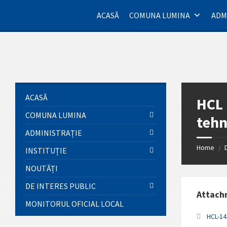
Skip
Skip
Skip
Skip
to
to
to
to
ACASĂ
COMUNA LUMINA
ADM
content
left
right
footer
sidebar
sidebar
ACASĂ
HCL 
COMUNA LUMINA
tehn
ADMINISTRAȚIE
Home
/
INSTITUȚIE
NOUTĂȚI
DE INTERES PUBLIC
Attach
MONITORUL OFICIAL LOCAL
HCL-14