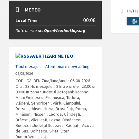
METEO
16/11
00:08
Local Time
P
Date oferite de:
OpenWeatherMap.org
AVERTIZARI METEO
Tipul mesajului : Atentionare nowcasting
06/08/2026
COD : GALBEN Ziua/luna/anul : 06-08-2026
Ora : 23 Nr. mesajului : 2 Intre orele : 23:00 si
00:00 In zona : Județul Botoşani: Dorohoi,
Mihai Eminescu, Frumușica, Tudora,
Vlădeni, Șendriceni, Vârfu Câmpului,
Dersca, Hilișeu-Horia, Broscăuți, Roma,
Mihăileni, Nicșeni, Leorda, Cândești,
Brăești, Văculești, Lozna, Dimăcheni,
Bucecea;Județul Suceava: Rădăuți, Vicovu
de Sus, Dolhasca, Siret, Liteni,
Dumbrăveni, […]