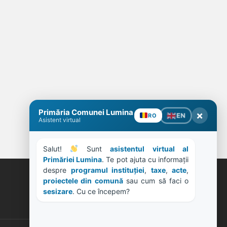
Primăria Comunei Lumina
×
EN
RO
Asistent virtual
Salut! 
 Sunt 
asistentul virtual al 
Primăriei Lumina
. Te pot ajuta cu informații 
despre 
programul instituției
, 
taxe
, 
acte
, 
proiectele din comună
 sau cum să faci o 
ORE DE LUCRU
sesizare
. Cu ce începem?
PROGRAM INSTITUTIE
Luni, Miercuri, Joi: 8-16