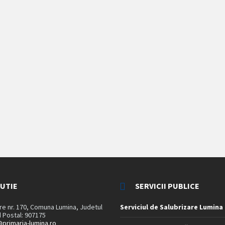
TUTIE
SERVICII PUBLICE
are nr. 170, Comuna Lumina, Judetul
Serviciul de Salubrizare Lumina
 Postal: 907175
primaria-lumina.ro