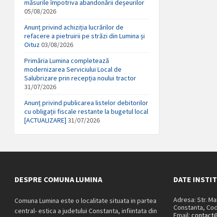
măsurile împotriva abandonării deșeurilor
05/08/2026
Anunț privind achiziția lucrărilor de
refacere a pietruirii pe străzi din Lumina și
Oituz
03/08/2026
Primăria Lumina completează
modernizarea Serviciului Local de
Salubrizare prin recepția noului tractor
31/07/2026
Anunț privind publicarea listelor debitorilor
cu obligații fiscale restante la bugetul local
[ACTUALIZARE]
31/07/2026
DESPRE COMUNA LUMINA
DATE INSTI
Adresa: Str. M
Comuna Lumina este o localitate situata in partea
Constanta, Cod
central- estica a judetului Constanta, infiintata din
Email:
contact@