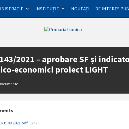
INISTRAȚIE
INSTITUȚIE
NOUTĂȚI
DE INTERES PUB
143/2021 – aprobare SF și indicato
ico-economici proiect LIGHT
Documente
ments
File
3-31.08.2021.pdf
177 kB
size: