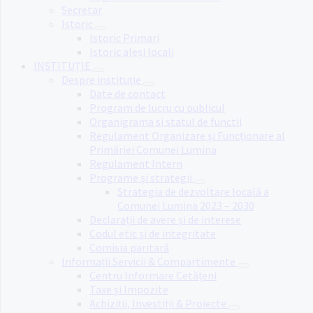
Secretar
Istoric
Istoric Primari
Istoric aleși locali
INSTITUȚIE
Despre instituție
Date de contact
Program de lucru cu publicul
Organigrama si statul de functii
Regulament Organizare și Funcționare al
Primăriei Comunei Lumina
Regulament Intern
Programe și strategii
Strategia de dezvoltare locală a
Comunei Lumina 2023 – 2030
Declarații de avere și de interese
Codul etic și de integritate
Comisia paritară
Informații Servicii & Compartimente
Centru Informare Cetățeni
Taxe și Impozite
Achiziții, Investiții & Proiecte