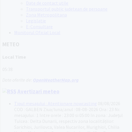
Date de contact utile
Transportul public judetean de persoane
Zona Metropolitana
Legislatie
E-Consultare
Monitorul Oficial Local
METEO
Local Time
05:38
Date oferite de:
OpenWeatherMap.org
Avertizari meteo
Tipul mesajului : Atentionare nowcasting
08/08/2026
COD : GALBEN Ziua/luna/anul : 08-08-2026 Ora : 23 Nr.
mesajului : 1 Intre orele : 23:00 si 05:00 In zona : Județul
Tulcea : Delta Dunarii, respectiv zona localităților:
Sarichioi, Jurilovca, Valea Nucarilor, Murighiol, Chilia