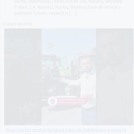
Veche, Mahmudia, Ceamurlia de Jos, Nufăru, Beștepe,
Crișan, C.A. Rosetti, Maliuc, Pardina;Zona de litoral a
județului Tulcea , respectiv […]
Clipuri recente
Noul tractor pentru Serviciul Local de Salubrizare a ajuns la