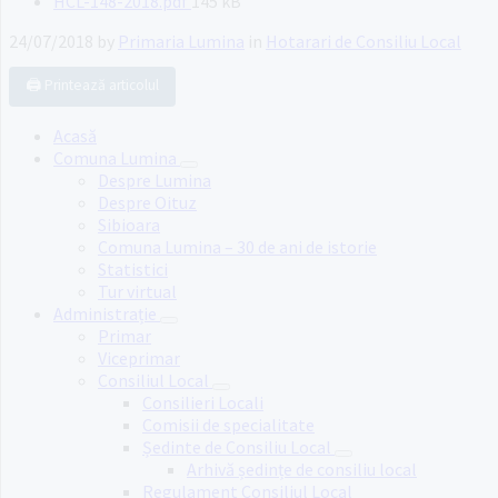
File
HCL-148-2018.pdf
145 kB
size:
24/07/2018
by
Primaria Lumina
in
Hotarari de Consiliu Local
🖨️ Printează articolul
Acasă
Comuna Lumina
Despre Lumina
Despre Oituz
Sibioara
Comuna Lumina – 30 de ani de istorie
Statistici
Tur virtual
Administrație
Primar
Viceprimar
Consiliul Local
Consilieri Locali
Comisii de specialitate
Ședinte de Consiliu Local
Arhivă ședințe de consiliu local
Regulament Consiliul Local