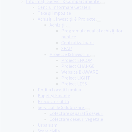
Informații Servicii & Compartimente
Centru Informare Cetățeni
Taxe și Impozite
Achiziții, Investiții & Proiecte
Achiziții
Programul anual al achizițiilor
publice
Centralizatoare
SEAP
Proiecte & Investiții
Proiect ENCOP
Proiect CHANGE
Website B-AWARE
Proiect LIGHT
Proiect LESS
Poliția Locală Lumina
Buget și Finanțe
Executare silită
Serviciul de Salubrizare
Colectare separată deșeuri
Colectare deșeuri vegetale
Urbanism
Stare civila