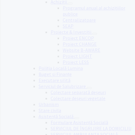
Achiziții
Programul anual al achizițiilor
publice
Centralizatoare
SEAP
Proiecte & Investiții
Proiect ENCOP
Proiect CHANGE
Website B-AWARE
Proiect LIGHT
Proiect LESS
Poliția Locală Lumina
Buget și Finanțe
Executare silită
Serviciul de Salubrizare
Colectare separată deșeuri
Colectare deșeuri vegetale
Urbanism
Stare civila
Asistență Socială
Formulare Asistență Socială
SERVICIUL DE ÎNGRIJIRE LA DOMICILIU
SERVICIUL AMBULANȚA SOCIALĂ