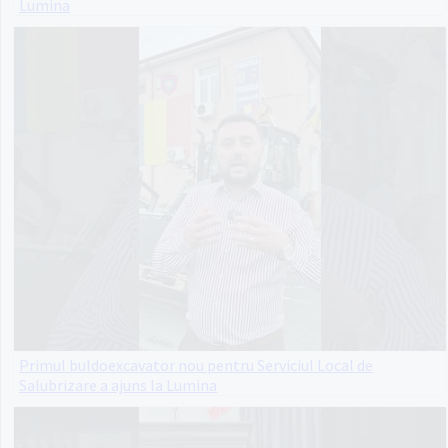
Lumina
Primul buldoexcavator nou pentru Serviciul Local de
Salubrizare a ajuns la Lumina