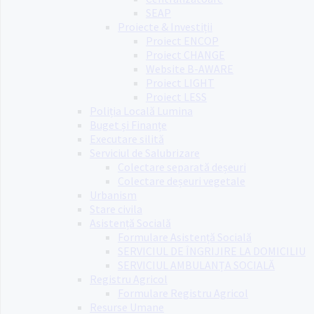
SEAP
Proiecte & Investiții
Proiect ENCOP
Proiect CHANGE
Website B-AWARE
Proiect LIGHT
Proiect LESS
Poliția Locală Lumina
Buget și Finanțe
Executare silită
Serviciul de Salubrizare
Colectare separată deșeuri
Colectare deșeuri vegetale
Urbanism
Stare civila
Asistență Socială
Formulare Asistență Socială
SERVICIUL DE ÎNGRIJIRE LA DOMICILIU
SERVICIUL AMBULANȚA SOCIALĂ
Registru Agricol
Formulare Registru Agricol
Resurse Umane