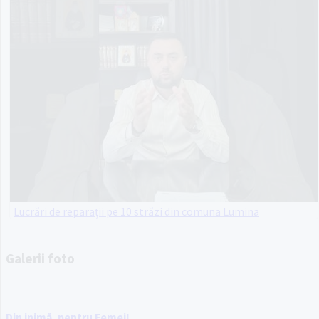
Lucrări de reparații pe 10 străzi din comuna Lumina
Galerii foto
Din inimă, pentru Femei!