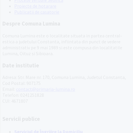
Proiecte de hotarare
Publicatii de casatorie
Despre Comuna Lumina
Comuna Lumina este o localitate situata in partea central-
estica a judetului Constanta, infiintata din punct de vedere
administrativ pe 9 mai 1989 si este compusa din localitatile
Lumina, Oituz si Sibioara.
Date institutie
Adresa: Str. Mare nr. 170, Comuna Lumina, Judetul Constanta,
Cod Postal: 907175
Email:
contact@primaria-lumina.ro
Telefon: 0241251828
CUI: 4671807
Servicii publice
Serviciul de Îngrijire la Domiciliu