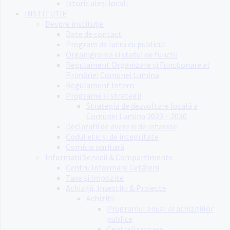
Istoric aleși locali
INSTITUȚIE
Despre instituție
Date de contact
Program de lucru cu publicul
Organigrama si statul de functii
Regulament Organizare și Funcționare al
Primăriei Comunei Lumina
Regulament Intern
Programe și strategii
Strategia de dezvoltare locală a
Comunei Lumina 2023 – 2030
Declarații de avere și de interese
Codul etic și de integritate
Comisia paritară
Informații Servicii & Compartimente
Centru Informare Cetățeni
Taxe și Impozite
Achiziții, Investiții & Proiecte
Achiziții
Programul anual al achizițiilor
publice
Centralizatoare