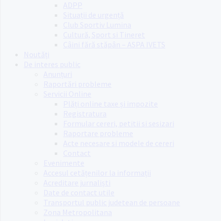
ADPP
Situații de urgență
Club Sportiv Lumina
Cultură, Sport si Tineret
Câini fără stăpân – ASPA IVETS
Noutăți
De interes public
Anunțuri
Raportări probleme
Servicii Online
Plăți online taxe și impozite
Registratura
Formular cereri, petitii si sesizari
Raportare probleme
Acte necesare si modele de cereri
Contact
Evenimente
Accesul cetățenilor la informații
Acreditare jurnaliști
Date de contact utile
Transportul public judetean de persoane
Zona Metropolitana