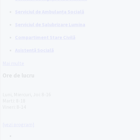
Serviciul de Ambulanța Socială
Serviciul de Salubrizare Lumina
Compartiment Stare Civilă
Asistență Socială
Mai multe
Ore de lucru
PROGRAM INSTITUTIE
Luni, Miercuri, Joi: 8-16
Marti: 8-18
Vineri: 8-14
PROGRAMUL CU PUBLICUL
[vezi program]
Email