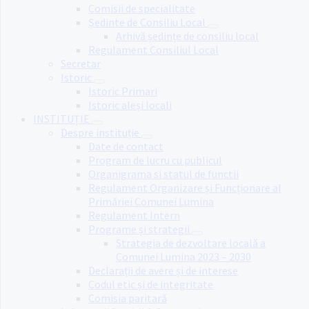
Comisii de specialitate
Ședinte de Consiliu Local
Arhivă ședințe de consiliu local
Regulament Consiliul Local
Secretar
Istoric
Istoric Primari
Istoric aleși locali
INSTITUȚIE
Despre instituție
Date de contact
Program de lucru cu publicul
Organigrama si statul de functii
Regulament Organizare și Funcționare al
Primăriei Comunei Lumina
Regulament Intern
Programe și strategii
Strategia de dezvoltare locală a
Comunei Lumina 2023 – 2030
Declarații de avere și de interese
Codul etic și de integritate
Comisia paritară