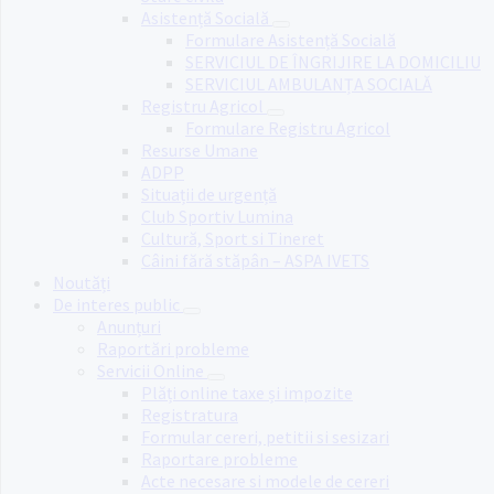
Asistență Socială
Formulare Asistență Socială
SERVICIUL DE ÎNGRIJIRE LA DOMICILIU
SERVICIUL AMBULANȚA SOCIALĂ
Registru Agricol
Formulare Registru Agricol
Resurse Umane
ADPP
Situații de urgență
Club Sportiv Lumina
Cultură, Sport si Tineret
Câini fără stăpân – ASPA IVETS
Noutăți
De interes public
Anunțuri
Raportări probleme
Servicii Online
Plăți online taxe și impozite
Registratura
Formular cereri, petitii si sesizari
Raportare probleme
Acte necesare si modele de cereri