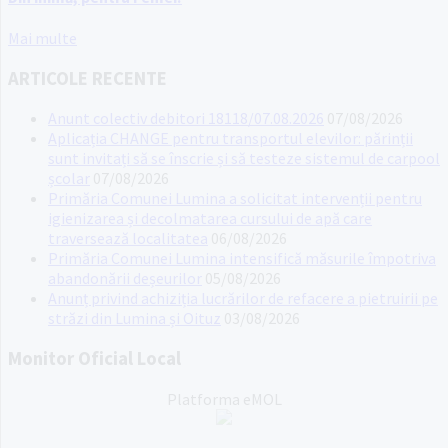
Mai multe
ARTICOLE RECENTE
Anunt colectiv debitori 18118/07.08.2026
07/08/2026
Aplicația CHANGE pentru transportul elevilor: părinții
sunt invitați să se înscrie și să testeze sistemul de carpool
școlar
07/08/2026
Primăria Comunei Lumina a solicitat intervenții pentru
igienizarea și decolmatarea cursului de apă care
traversează localitatea
06/08/2026
Primăria Comunei Lumina intensifică măsurile împotriva
abandonării deșeurilor
05/08/2026
Anunț privind achiziția lucrărilor de refacere a pietruirii pe
străzi din Lumina și Oituz
03/08/2026
Monitor Oficial Local
Platforma eMOL