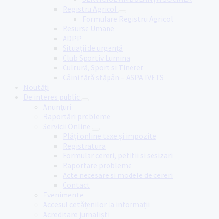
Registru Agricol
Formulare Registru Agricol
Resurse Umane
ADPP
Situații de urgență
Club Sportiv Lumina
Cultură, Sport si Tineret
Câini fără stăpân – ASPA IVETS
Noutăți
De interes public
Anunțuri
Raportări probleme
Servicii Online
Plăți online taxe și impozite
Registratura
Formular cereri, petitii si sesizari
Raportare probleme
Acte necesare si modele de cereri
Contact
Evenimente
Accesul cetățenilor la informații
Acreditare jurnaliști