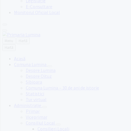
Legislatie
E-Consultare
Monitorul Oficial Local
Menu
Hartă
Hartă
Acasă
Comuna Lumina
Despre Lumina
Despre Oituz
Sibioara
Comuna Lumina – 30 de ani de istorie
Statistici
Tur virtual
Administrație
Primar
Viceprimar
Consiliul Local
Consilieri Locali