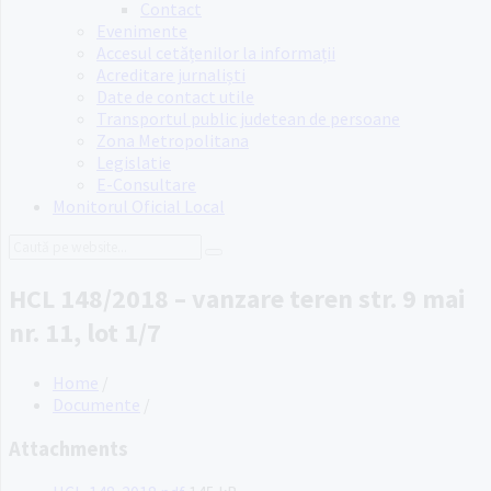
Contact
Evenimente
Accesul cetățenilor la informații
Acreditare jurnaliști
Date de contact utile
Transportul public judetean de persoane
Zona Metropolitana
Legislatie
E-Consultare
Monitorul Oficial Local
Search:
HCL 148/2018 – vanzare teren str. 9 mai
nr. 11, lot 1/7
Home
/
Documente
/
Attachments