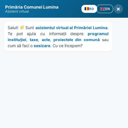
Skip
Skip
Skip
Skip
to
to
to
to
content
left
right
footer
sidebar
sidebar
Primăria Comunei Lumina
×
EN
RO
Asistent virtual
Salut! 
 Sunt 
asistentul virtual al Primăriei Lumina
. 
Te pot ajuta cu informații despre 
programul 
MENU
instituției
, 
taxe
, 
acte
, 
proiectele din comună
 sau 
cum să faci o 
sesizare
. Cu ce începem?
Centenarul satului Oituz
Home
Evenimente
/