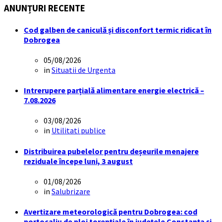
ANUNȚURI RECENTE
Cod galben de caniculă și disconfort termic ridicat în
Dobrogea
05/08/2026
in
Situatii de Urgenta
Intrerupere parțială alimentare energie electrică –
7.08.2026
03/08/2026
in
Utilitati publice
Distribuirea pubelelor pentru deșeurile menajere
reziduale începe luni, 3 august
01/08/2026
in
Salubrizare
Avertizare meteorologică pentru Dobrogea: cod
portocaliu de ploi torențiale în județele Constanța și