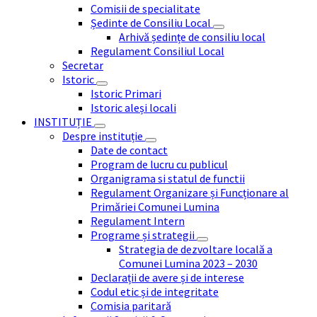
Comisii de specialitate
Ședinte de Consiliu Local
Arhivă ședințe de consiliu local
Regulament Consiliul Local
Secretar
Istoric
Istoric Primari
Istoric aleși locali
INSTITUȚIE
Despre instituție
Date de contact
Program de lucru cu publicul
Organigrama si statul de functii
Regulament Organizare și Funcționare al
Primăriei Comunei Lumina
Regulament Intern
Programe și strategii
Strategia de dezvoltare locală a
Comunei Lumina 2023 – 2030
Declarații de avere și de interese
Codul etic și de integritate
Comisia paritară