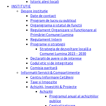
Istoric aleși locali
INSTITUȚIE
Despre instituție
Date de contact
Program de lucru cu publicul
Organigrama si statul de functii
Regulament Organizare și Funcționare al
Primăriei Comunei Lumina
Regulament Intern
Programe și strategii
Strategia de dezvoltare locală a
Comunei Lumina 2023 – 2030
Declarații de avere și de interese
Codul etic și de integritate
Comisia paritară
Informații Servicii & Compartimente
Centru Informare Cetățeni
Taxe și Impozite
Achiziții, Investiții & Proiecte
Achiziții
Programul anual al achizițiilor
publice
Centralizatoare