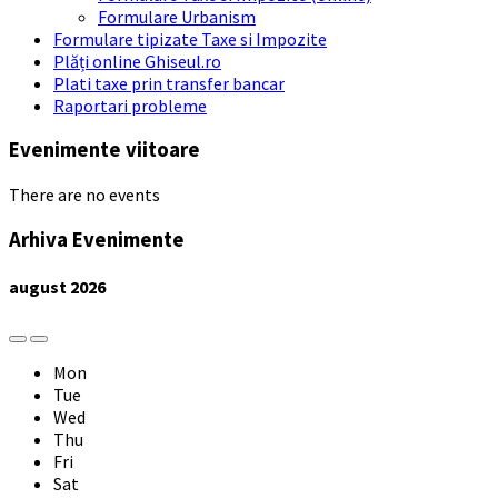
Formulare Urbanism
Formulare tipizate Taxe si Impozite
Plăți online Ghiseul.ro
Plati taxe prin transfer bancar
Raportari probleme
Evenimente viitoare
There are no events
Arhiva Evenimente
august
2026
Previous
Next
Month
Month
Mon
Tue
Wed
Thu
Fri
Sat