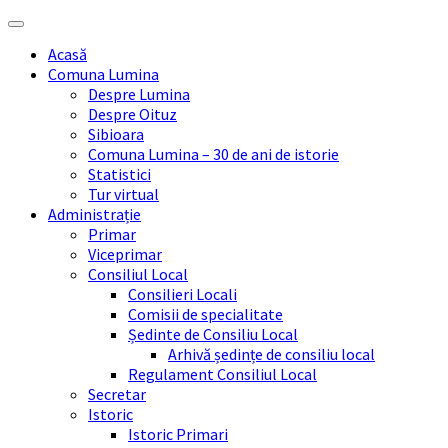
Skip
Skip
Skip
Skip
to
to
to
to
Acasă
content
left
right
footer
Comuna Lumina
sidebar
sidebar
Despre Lumina
Despre Oituz
Sibioara
Comuna Lumina – 30 de ani de istorie
Statistici
Tur virtual
Administrație
Primar
Viceprimar
Consiliul Local
Consilieri Locali
Comisii de specialitate
Ședinte de Consiliu Local
Arhivă ședințe de consiliu local
Regulament Consiliul Local
Secretar
Istoric
Istoric Primari