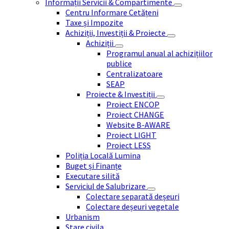
Informații Servicii & Compartimente
Centru Informare Cetățeni
Taxe și Impozite
Achiziții, Investiții & Proiecte
Achiziții
Programul anual al achizițiilor
publice
Centralizatoare
SEAP
Proiecte & Investiții
Proiect ENCOP
Proiect CHANGE
Website B-AWARE
Proiect LIGHT
Proiect LESS
Poliția Locală Lumina
Buget și Finanțe
Executare silită
Serviciul de Salubrizare
Colectare separată deșeuri
Colectare deșeuri vegetale
Urbanism
Stare civila