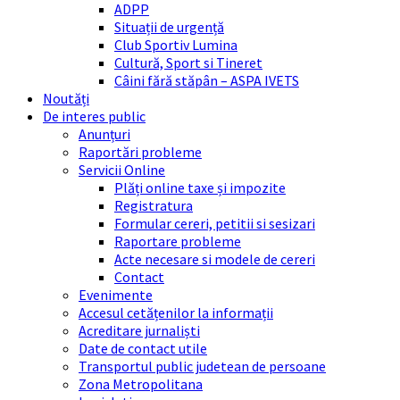
ADPP
Situații de urgență
Club Sportiv Lumina
Cultură, Sport si Tineret
Câini fără stăpân – ASPA IVETS
Noutăți
De interes public
Anunțuri
Raportări probleme
Servicii Online
Plăți online taxe și impozite
Registratura
Formular cereri, petitii si sesizari
Raportare probleme
Acte necesare si modele de cereri
Contact
Evenimente
Accesul cetățenilor la informații
Acreditare jurnaliști
Date de contact utile
Transportul public judetean de persoane
Zona Metropolitana