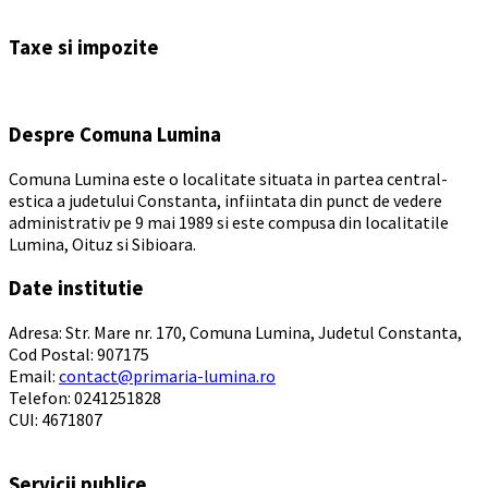
Back
to
Taxe si impozite
calendar
days
Despre Comuna Lumina
Comuna Lumina este o localitate situata in partea central-
estica a judetului Constanta, infiintata din punct de vedere
administrativ pe 9 mai 1989 si este compusa din localitatile
Lumina, Oituz si Sibioara.
Date institutie
Adresa: Str. Mare nr. 170, Comuna Lumina, Judetul Constanta,
Cod Postal: 907175
Email:
contact@primaria-lumina.ro
Telefon: 0241251828
CUI: 4671807
Servicii publice