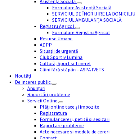
Asistență Socială
Formulare Asistență Socială
SERVICIUL DE ÎNGRIJIRE LA DOMICILIU
SERVICIUL AMBULANȚA SOCIALĂ
Registru Agricol
Formulare Registru Agricol
Resurse Umane
ADPP
Situații de urgență
Club Sportiv Lumina
Cultură, Sport si Tineret
Câini fără stăpân – ASPA IVETS
Noutăți
De interes public
Anunțuri
Raportări probleme
Servicii Online
Plăți online taxe și impozite
Registratura
Formular cereri, petitii si sesizari
Raportare probleme
Acte necesare si modele de cereri
Contact