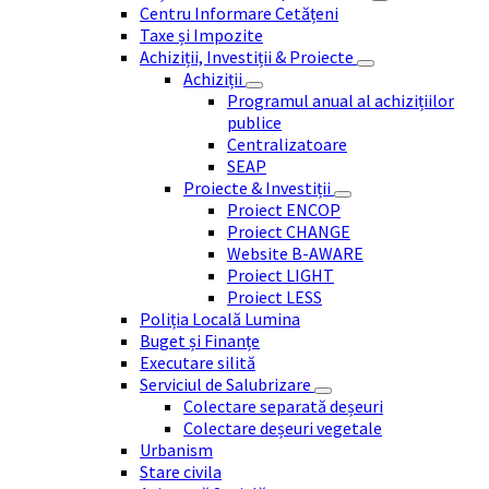
Centru Informare Cetățeni
Taxe și Impozite
Achiziții, Investiții & Proiecte
Achiziții
Programul anual al achizițiilor
publice
Centralizatoare
SEAP
Proiecte & Investiții
Proiect ENCOP
Proiect CHANGE
Website B-AWARE
Proiect LIGHT
Proiect LESS
Poliția Locală Lumina
Buget și Finanțe
Executare silită
Serviciul de Salubrizare
Colectare separată deșeuri
Colectare deșeuri vegetale
Urbanism
Stare civila