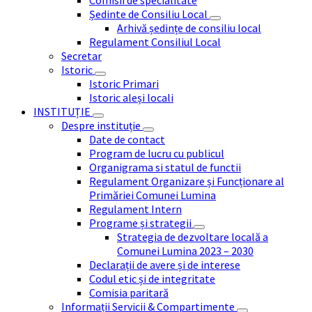
Comisii de specialitate
Ședinte de Consiliu Local
Arhivă ședințe de consiliu local
Regulament Consiliul Local
Secretar
Istoric
Istoric Primari
Istoric aleși locali
INSTITUȚIE
Despre instituție
Date de contact
Program de lucru cu publicul
Organigrama si statul de functii
Regulament Organizare și Funcționare al
Primăriei Comunei Lumina
Regulament Intern
Programe și strategii
Strategia de dezvoltare locală a
Comunei Lumina 2023 – 2030
Declarații de avere și de interese
Codul etic și de integritate
Comisia paritară
Informații Servicii & Compartimente