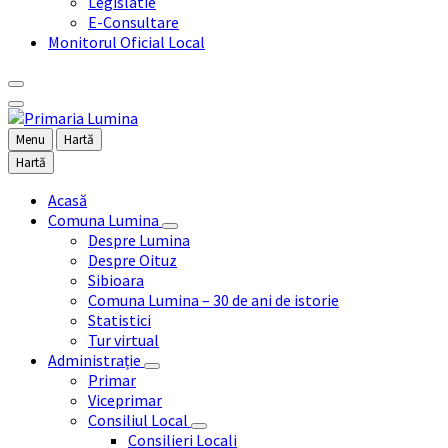
Legislatie
E-Consultare
Monitorul Oficial Local
Menu
Hartă
Hartă
Acasă
Comuna Lumina
Despre Lumina
Despre Oituz
Sibioara
Comuna Lumina – 30 de ani de istorie
Statistici
Tur virtual
Administrație
Primar
Viceprimar
Consiliul Local
Consilieri Locali