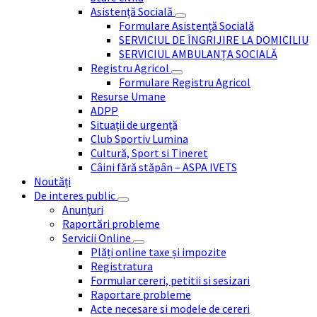
Asistență Socială
Formulare Asistență Socială
SERVICIUL DE ÎNGRIJIRE LA DOMICILIU
SERVICIUL AMBULANȚA SOCIALĂ
Registru Agricol
Formulare Registru Agricol
Resurse Umane
ADPP
Situații de urgență
Club Sportiv Lumina
Cultură, Sport si Tineret
Câini fără stăpân – ASPA IVETS
Noutăți
De interes public
Anunțuri
Raportări probleme
Servicii Online
Plăți online taxe și impozite
Registratura
Formular cereri, petitii si sesizari
Raportare probleme
Acte necesare si modele de cereri