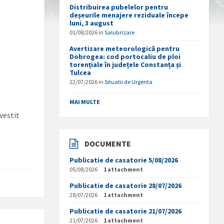
Distribuirea pubelelor pentru
deșeurile menajere reziduale începe
luni, 3 august
01/08/2026
in
Salubrizare
Avertizare meteorologică pentru
Dobrogea: cod portocaliu de ploi
torențiale în județele Constanța și
Tulcea
22/07/2026
in
Situatii de Urgenta
MAI MULTE
vestit
DOCUMENTE
Publicatie de casatorie 5/08/2026
05/08/2026
1 attachment
Publicatie de casatorie 28/07/2026
28/07/2026
1 attachment
Publicatie de casatorie 21/07/2026
21/07/2026
1 attachment