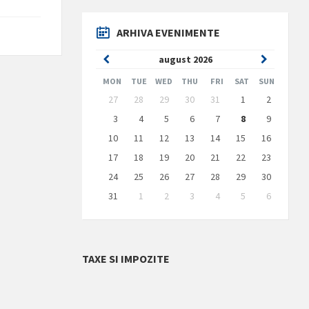
ARHIVA EVENIMENTE
Previous
Next
august
2026
Month
Month
MON
TUE
WED
THU
FRI
SAT
SUN
Skip
27
28
29
30
31
1
2
calendar
days
3
4
5
6
7
8
9
10
11
12
13
14
15
16
17
18
19
20
21
22
23
24
25
26
27
28
29
30
31
1
2
3
4
5
6
Back
to
calendar
days
TAXE SI IMPOZITE