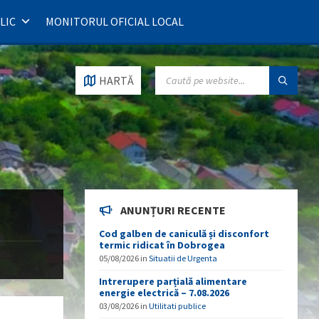
LIC
MONITORUL OFICIAL LOCAL
SEARCH:
HARTĂ
ANUNȚURI RECENTE
Cod galben de caniculă și disconfort
termic ridicat în Dobrogea
05/08/2026
in
Situatii de Urgenta
Intrerupere parțială alimentare
energie electrică – 7.08.2026
03/08/2026
in
Utilitati publice