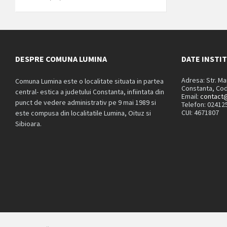
DESPRE COMUNA LUMINA
DATE INSTI
Adresa: Str. M
Comuna Lumina este o localitate situata in partea
Constanta, Cod
central- estica a judetului Constanta, infiintata din
Email:
contact@
punct de vedere administrativ pe 9 mai 1989 si
Telefon: 02412
CUI: 4671807
este compusa din localitatile Lumina, Oituz si
Sibioara.