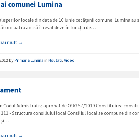
i ai comunei Lumina
alegerilor locale din data de 10 iunie cetăţenii comunei Lumina au s
ătorii patru ani să îl revalideze în funcţia de…
 mai mult →
/2012
by
Primaria Lumina
in
Noutati
,
Video
lament
in Codul Admistrativ, aprobat de OUG 57/2019 Constituirea consiliu
 111 - Structura consiliului local Consiliul local se compune din con
leși…
 mai mult →