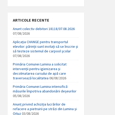
ARTICOLE RECENTE
Anunt colectiv debitori 18118/07.08.2026
07/08/2026
Aplicația CHANGE pentru transportul
elevilor: părinții sunt invitați să se înscrie și
să testeze sistemul de carpool școlar
07/08/2026
Primăria Comunei Lumina a solicitat
intervenții pentru igienizarea și
decolmatarea cursului de apă care
traversează localitatea
06/08/2026
Primăria Comunei Lumina intensifică
măsurile împotriva abandonării deșeurilor
05/08/2026
Anunț privind achiziția lucrărilor de
refacere a pietruirii pe străzi din Lumina și
Oituz
03/08/2026