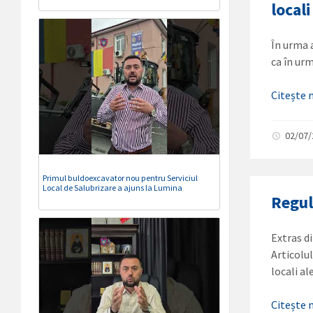
local
În urma 
ca în urm
Citește
02/07
Primul buldoexcavator nou pentru Serviciul
Local de Salubrizare a ajuns la Lumina
Regu
Extras d
Articolul
locali a
Citește