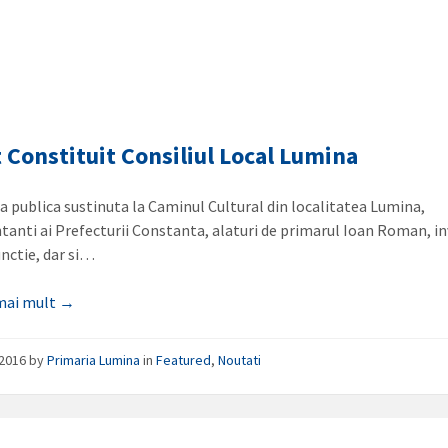
t Constituit Consiliul Local Lumina
ta publica sustinuta la Caminul Cultural din localitatea Lumina,
tanti ai Prefecturii Constanta, alaturi de primarul Ioan Roman, in
unctie, dar si…
 mai mult →
/2016
by
Primaria Lumina
in
Featured
,
Noutati