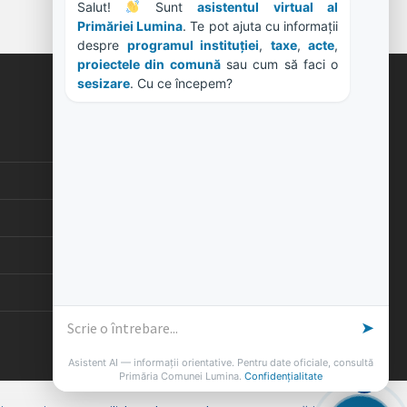
Salut! 
 Sunt 
asistentul virtual al 
Primăriei Lumina
. Te pot ajuta cu informații 
despre 
programul instituției
, 
taxe
, 
acte
, 
proiectele din comună
 sau cum să faci o 
sesizare
. Cu ce începem?
ORE DE LUCRU
PROGRAM INSTITUTIE
Luni, Miercuri, Joi: 8-16
Marti: 8-18
Vineri: 8-14
PROGRAMUL CU PUBLICUL
[vezi program]
➤
Asistent AI — informații orientative. Pentru date oficiale, consultă
Primăria Comunei Lumina.
Confidențialitate