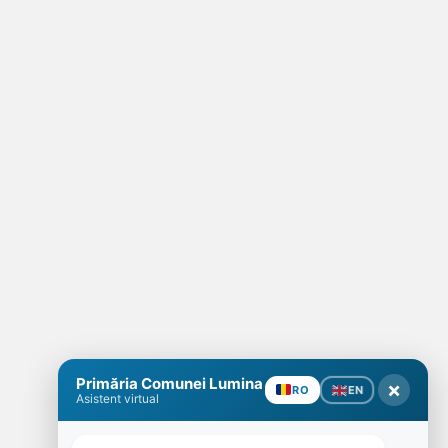
Primăria Comunei Lumina
×
EN
RO
Asistent virtual