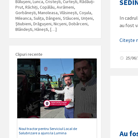
SEDI
Bălușeni, Lunca, Cristești, Curtești, Rădăuți-
Prut, Răchiți, Copălău, Avrămeni,
Gorbănești, Manoleasa, Vlăsinești, Coșula,
In cadru
Mileanca, Sulița, Dângeni, Stăuceni, Unțeni,
Știubieni, Drăgușeni, Nicșeni, Dobârceni,
au fost 
Blândești, Hănești, […]
Citește
Clipuri recente
25/06
Noul tractor pentru Serviciul Local de
Au fo
Salubrizare a ajuns la Lumina