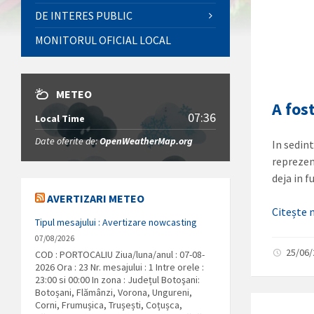
DE INTERES PUBLIC
MONITORUL OFICIAL LOCAL
METEO
A fos
07:36
Local Time
Date oferite de:
OpenWeatherMap.org
In sedin
reprezen
deja in f
AVERTIZARI METEO
Citește
Tipul mesajului : Avertizare nowcasting
07/08/2026
25/06
COD : PORTOCALIU Ziua/luna/anul : 07-08-
2026 Ora : 23 Nr. mesajului : 1 Intre orele :
23:00 si 00:00 In zona : Județul Botoşani:
Botoșani, Flămânzi, Vorona, Ungureni,
Corni, Frumușica, Trușești, Coțușca,