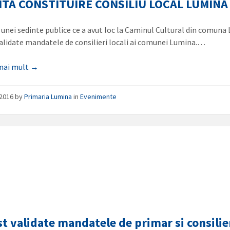
NTA CONSTITUIRE CONSILIU LOCAL LUMINA
l unei sedinte publice ce a avut loc la Caminul Cultural din comun
validate mandatele de consilieri locali ai comunei Lumina.…
 mai mult →
/2016
by
Primaria Lumina
in
Evenimente
st validate mandatele de primar si consilie