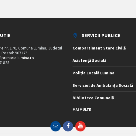
TUTIE
SERVICII PUBLICE
are nr. 170, Comuna Lumina, Judetul
Compartiment Stare Civilă
 Postal: 907175
primaria-lumina.ro
Asistență Socială
51828
Poliția Locală Lumina
Serviciul de Ambulanța Socială
Biblioteca Comunală
MAI MULTE
Email
Facebook
YouTube