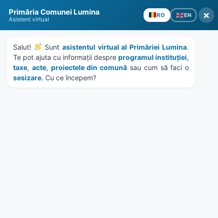
Skip
Skip
Skip
Skip
Primăria Comunei Lumina
to
to
to
to
×
EN
RO
Asistent virtual
content
left
right
footer
sidebar
sidebar
Salut! 
 Sunt 
asistentul virtual al Primăriei Lumina
MENU
. 
Te pot ajuta cu informații despre 
programul instituției
, 
taxe
, 
acte
, 
proiectele din comună
 sau cum să faci o 
sesizare
. Cu ce începem?
Etichetă:
sanatate mintala
Home
News
/