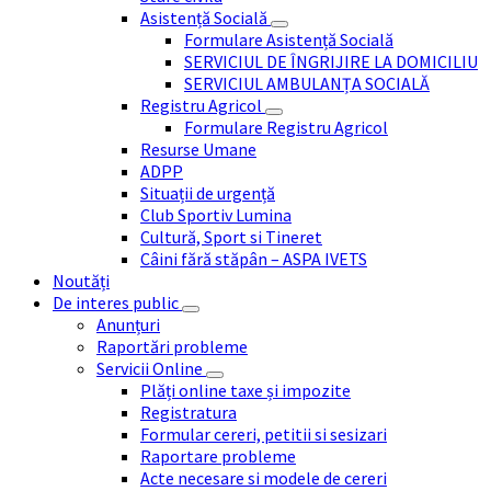
Asistență Socială
Formulare Asistență Socială
SERVICIUL DE ÎNGRIJIRE LA DOMICILIU
SERVICIUL AMBULANȚA SOCIALĂ
Registru Agricol
Formulare Registru Agricol
Resurse Umane
ADPP
Situații de urgență
Club Sportiv Lumina
Cultură, Sport si Tineret
Câini fără stăpân – ASPA IVETS
Noutăți
De interes public
Anunțuri
Raportări probleme
Servicii Online
Plăți online taxe și impozite
Registratura
Formular cereri, petitii si sesizari
Raportare probleme
Acte necesare si modele de cereri