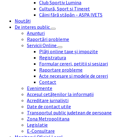
Club Sportiv Lumina
Cultură, Sport si Tineret
Câini fără stăpân – ASPA IVETS
Noutăți
De interes public
Anunțuri
Raportări probleme
Servicii Online
Plăți online taxe și impozite
Registratura
Formular cereri, petitii si sesizari
Raportare probleme
Acte necesare si modele de cereri
Contact
Evenimente
Accesul cetățenilor la informații
Acreditare jurnaliști
Date de contact utile
Transportul public judetean de persoane
Zona Metropolitana
Legislatie
E-Consultare
Monitorul Oficial Local