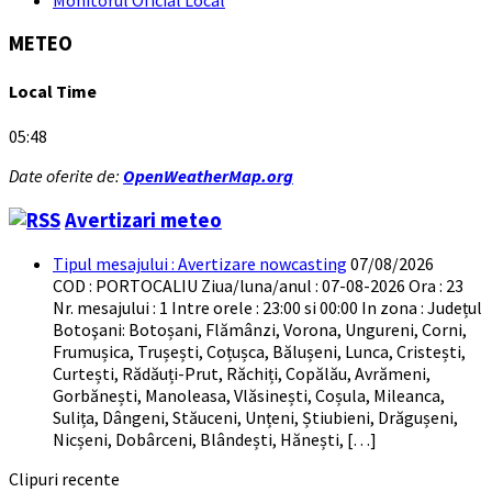
METEO
Local Time
05:48
Date oferite de:
OpenWeatherMap.org
Avertizari meteo
Tipul mesajului : Avertizare nowcasting
07/08/2026
COD : PORTOCALIU Ziua/luna/anul : 07-08-2026 Ora : 23
Nr. mesajului : 1 Intre orele : 23:00 si 00:00 In zona : Județul
Botoşani: Botoșani, Flămânzi, Vorona, Ungureni, Corni,
Frumușica, Trușești, Coțușca, Bălușeni, Lunca, Cristești,
Curtești, Rădăuți-Prut, Răchiți, Copălău, Avrămeni,
Gorbănești, Manoleasa, Vlăsinești, Coșula, Mileanca,
Sulița, Dângeni, Stăuceni, Unțeni, Știubieni, Drăgușeni,
Nicșeni, Dobârceni, Blândești, Hănești, […]
Clipuri recente