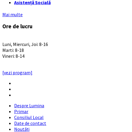
Asistență Socială
Mai multe
Ore de lucru
PROGRAM INSTITUTIE
Luni, Miercuri, Joi: 8-16
Marti: 8-18
Vineri: 8-14
PROGRAMUL CU PUBLICUL
[vezi program]
Email
Facebook
YouTube
Despre Lumina
Primar
Consiliul Local
Date de contact
Noutăți