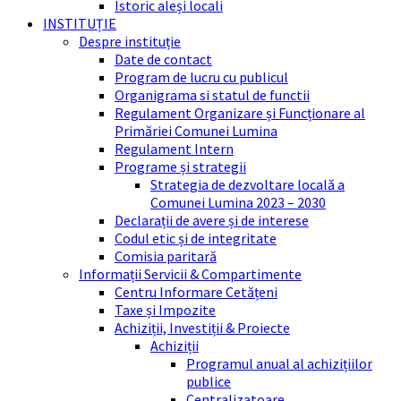
Istoric aleși locali
INSTITUȚIE
Despre instituție
Date de contact
Program de lucru cu publicul
Organigrama si statul de functii
Regulament Organizare și Funcționare al
Primăriei Comunei Lumina
Regulament Intern
Programe și strategii
Strategia de dezvoltare locală a
Comunei Lumina 2023 – 2030
Declarații de avere și de interese
Codul etic și de integritate
Comisia paritară
Informații Servicii & Compartimente
Centru Informare Cetățeni
Taxe și Impozite
Achiziții, Investiții & Proiecte
Achiziții
Programul anual al achizițiilor
publice
Centralizatoare