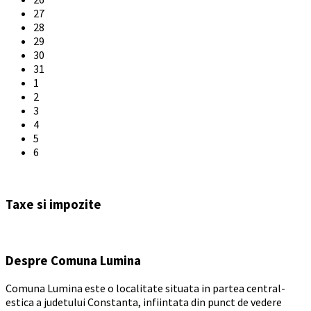
27
28
29
30
31
1
2
3
4
5
6
Back
to
Taxe si impozite
calendar
days
Despre Comuna Lumina
Comuna Lumina este o localitate situata in partea central-
estica a judetului Constanta, infiintata din punct de vedere