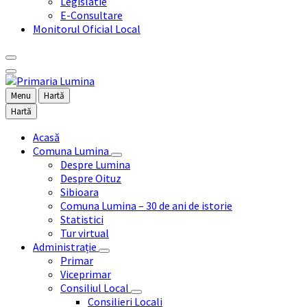
Legislatie
E-Consultare
Monitorul Oficial Local
Menu
Hartă
Hartă
Acasă
Comuna Lumina
Despre Lumina
Despre Oituz
Sibioara
Comuna Lumina – 30 de ani de istorie
Statistici
Tur virtual
Administrație
Primar
Viceprimar
Consiliul Local
Consilieri Locali