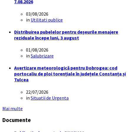
7.08.2026
03/08/2026
in
Utilitati publice
Distribuirea pubelelor pentru deșeurile menajere
reziduale începe luni, 3 august
01/08/2026
in
Salubrizare
Avertizare meteorologică pentru Dobrogea: cod
portocaliu de ploi torențiale în județele Constanța și
Tulcea
22/07/2026
in
Situatii de Urgenta
Mai multe
Documente