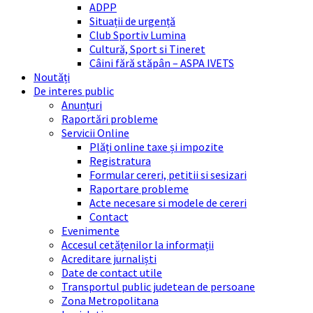
ADPP
Situații de urgență
Club Sportiv Lumina
Cultură, Sport si Tineret
Câini fără stăpân – ASPA IVETS
Noutăți
De interes public
Anunțuri
Raportări probleme
Servicii Online
Plăți online taxe și impozite
Registratura
Formular cereri, petitii si sesizari
Raportare probleme
Acte necesare si modele de cereri
Contact
Evenimente
Accesul cetățenilor la informații
Acreditare jurnaliști
Date de contact utile
Transportul public judetean de persoane
Zona Metropolitana