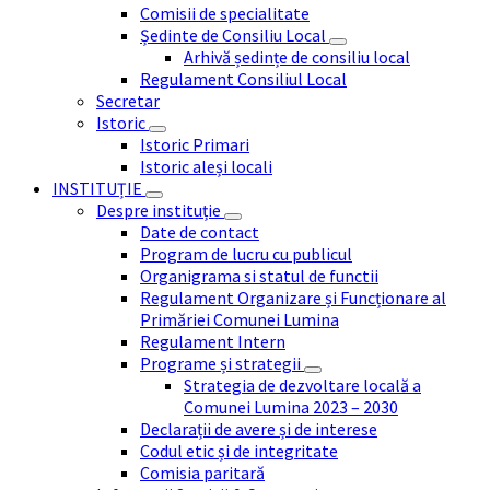
Comisii de specialitate
Ședinte de Consiliu Local
Arhivă ședințe de consiliu local
Regulament Consiliul Local
Secretar
Istoric
Istoric Primari
Istoric aleși locali
INSTITUȚIE
Despre instituție
Date de contact
Program de lucru cu publicul
Organigrama si statul de functii
Regulament Organizare și Funcționare al
Primăriei Comunei Lumina
Regulament Intern
Programe și strategii
Strategia de dezvoltare locală a
Comunei Lumina 2023 – 2030
Declarații de avere și de interese
Codul etic și de integritate
Comisia paritară