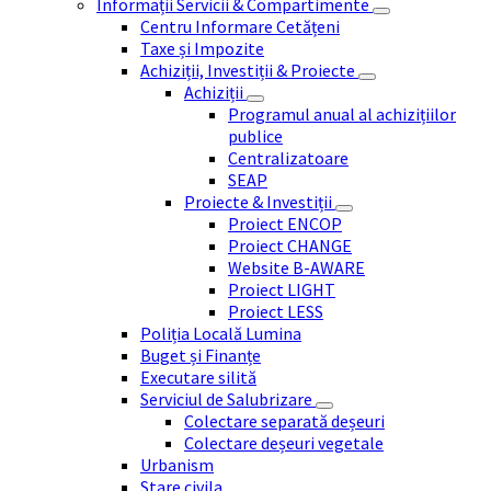
Informații Servicii & Compartimente
Centru Informare Cetățeni
Taxe și Impozite
Achiziții, Investiții & Proiecte
Achiziții
Programul anual al achizițiilor
publice
Centralizatoare
SEAP
Proiecte & Investiții
Proiect ENCOP
Proiect CHANGE
Website B-AWARE
Proiect LIGHT
Proiect LESS
Poliția Locală Lumina
Buget și Finanțe
Executare silită
Serviciul de Salubrizare
Colectare separată deșeuri
Colectare deșeuri vegetale
Urbanism
Stare civila