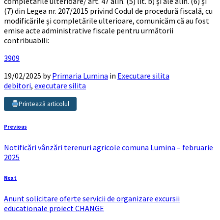
completarile ulterioare/ art. 47 alin. (5) lit. b) și ale alin. (6) și
(7) din Legea nr. 207/2015 privind Codul de procedură fiscală, cu
modificările și completările ulterioare, comunicăm că au fost
emise acte administrative fiscale pentru următorii
contribuabili:
3909
19/02/2025
by
Primaria Lumina
in
Executare silita
debitori
,
executare silita
Printează articolul
Previous
Notificări vânzări terenuri agricole comuna Lumina – februarie
2025
Next
Anunt solicitare oferte servicii de organizare excursii
educationale proiect CHANGE