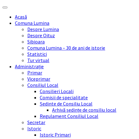
Skip
Skip
Skip
Skip
to
to
to
to
Acasă
content
left
right
footer
Comuna Lumina
sidebar
sidebar
Despre Lumina
Despre Oituz
Sibioara
Comuna Lumina – 30 de ani de istorie
Statistici
Tur virtual
Administrație
Primar
Viceprimar
Consiliul Local
Consilieri Locali
Comisii de specialitate
Ședinte de Consiliu Local
Arhivă ședințe de consiliu local
Regulament Consiliul Local
Secretar
Istoric
Istoric Primari