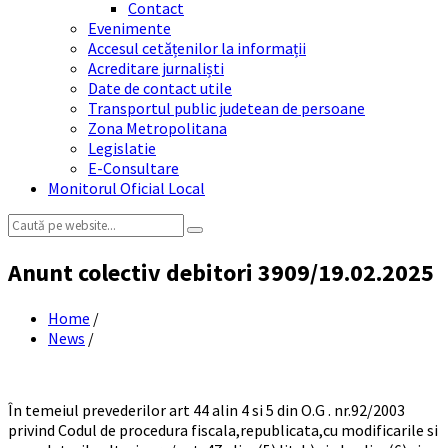
Contact
Evenimente
Accesul cetățenilor la informații
Acreditare jurnaliști
Date de contact utile
Transportul public judetean de persoane
Zona Metropolitana
Legislatie
E-Consultare
Monitorul Oficial Local
Search:
Anunt colectiv debitori 3909/19.02.2025
Home
/
News
/
În temeiul prevederilor art 44 alin 4 si 5 din O.G . nr.92/2003
privind Codul de procedura fiscala,republicata,cu modificarile si