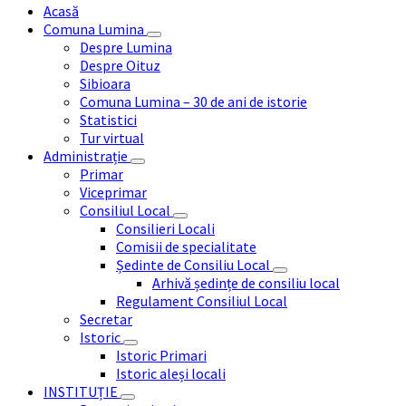
Acasă
Comuna Lumina
Despre Lumina
Despre Oituz
Sibioara
Comuna Lumina – 30 de ani de istorie
Statistici
Tur virtual
Administrație
Primar
Viceprimar
Consiliul Local
Consilieri Locali
Comisii de specialitate
Ședinte de Consiliu Local
Arhivă ședințe de consiliu local
Regulament Consiliul Local
Secretar
Istoric
Istoric Primari
Istoric aleși locali
INSTITUȚIE